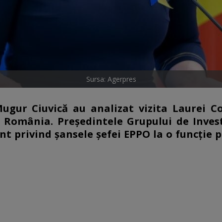
Sursa: Agerpres
ugur Ciuvică au analizat vizita Laurei C
n România. Preşedintele Grupului de Invest
t privind şansele șefei EPPO la o funcţie p