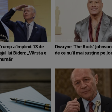
rump a împlinit 78 de
Dwayne 'The Rock' Johnson 
jul lui Biden: „Vârsta e
de ce nu îl mai susține pe Jo
 număr