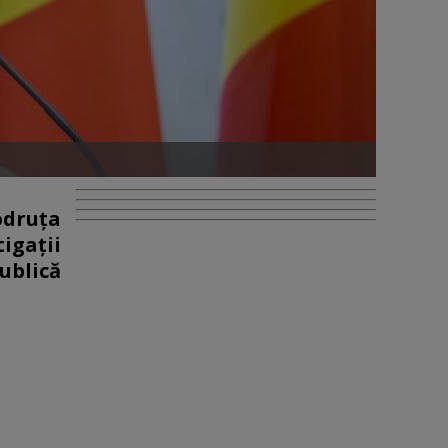
odruţa
igaţii
ublică