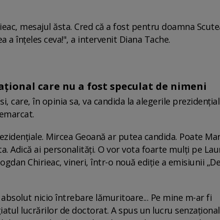
eac, mesajul ăsta. Cred că a fost pentru doamna Scutea
 a înţeles ceva!", a intervenit Diana Tache.
zațional care nu a fost speculat de nimeni
 care, în opinia sa, va candida la alegerile prezidențial
remarcat.
rezidențiale. Mircea Geoană ar putea candida. Poate Mar
a. Adică ai personalități. O vor vota foarte mulți pe Lau
gdan Chirieac, vineri, într-o nouă ediție a emisiunii „Def
 absolut nicio întrebare lămuritoare... Pe mine m-ar fi
tul lucrărilor de doctorat. A spus un lucru senzațional