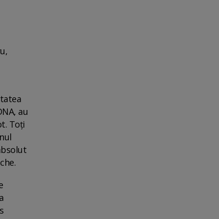
u,
itatea
 DNA, au
t. Toţi
nul
absolut
ache.
e
a
s