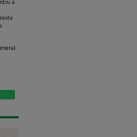
ntru a
aminte
e
eneral.