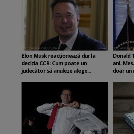
Elon Musk reacționează dur la
Donald T
decizia CCR: Cum poate un
ani. Mesa
judecător să anuleze alege...
doar un