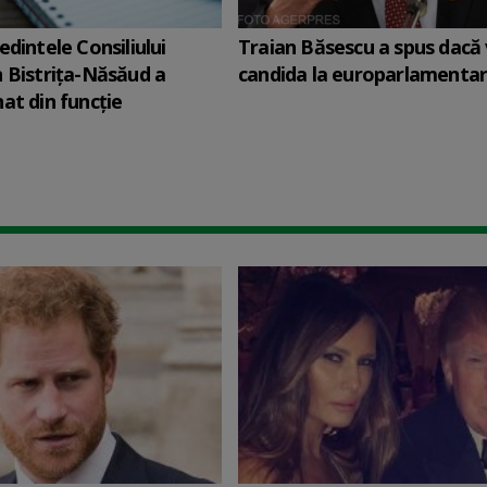
edintele Consiliului
Traian Băsescu a spus dacă
 Bistriţa-Năsăud a
candida la europarlamenta
at din funcție