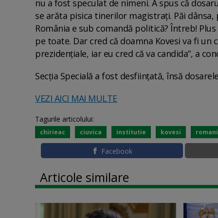
nu a fost speculat de nimeni. A spus că dosarul
se arăta pisica tinerilor magistrați. Păi dânsa,
România e sub comandă politică? Întreb! Plus m
pe toate. Dar cred că doamna Kovesi va fi un c
prezidențiale, iar eu cred că va candida”, a co
Secția Specială a fost desființată, însă dosare
VEZI AICI MAI MULTE
Tagurile articolului:
chirieac
ciuvica
institutie
kovesi
roman
Facebook
Articole similare