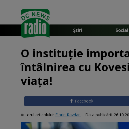
Știri
Social
O instituţie import
întâlnirea cu Kovesi
viaţa!
Facebook
Autorul articolului:
Florin Ravdan
|
Data publicării:
26.10.2