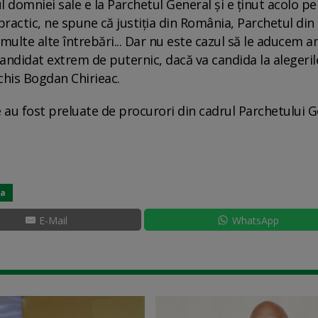
 domniei sale e la Parchetul General și e ținut acolo pe
 practic, ne spune că justiția din România, Parchetul din
ulte alte întrebări... Dar nu este cazul să le aducem 
andidat extrem de puternic, dacă va candida la alegeril
nchis Bogdan Chirieac.
le au fost preluate de procurori din cadrul Parchetului G
ia
E-Mail
WhatsApp