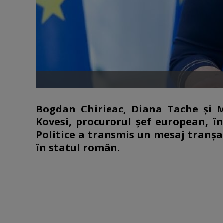
Bogdan Chirieac, Diana Tache şi M
Kovesi, procurorul şef european, î
Politice a transmis un mesaj tranşan
în statul român.