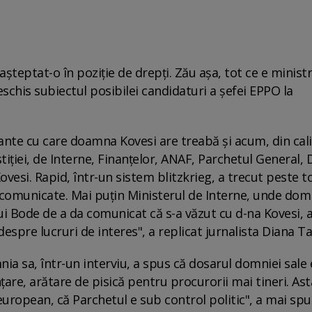
teptat-o în poziţie de drepţi. Zău aşa, tot ce e ministr
eschis subiectul posibilei candidaturi a șefei EPPO la
tante cu care doamna Kovesi are treabă şi acum, din cal
tiţiei, de Interne, Finanţelor, ANAF, Parchetul General,
ovesi. Rapid, într-un sistem blitzkrieg, a trecut peste to
ea comunicate. Mai puţin Ministerul de Interne, unde dom
ui Bode de a da comunicat că s-a văzut cu d-na Kovesi, 
espre lucruri de interes", a replicat jurnalista Diana T
a sa, într-un interviu, a spus că dosarul domniei sale 
are, arătare de pisică pentru procurorii mai tineri. Ast
ropean, că Parchetul e sub control politic", a mai spu