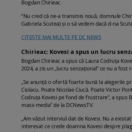
Bogdan Chirieac.
"Nu cred că ne-a transmis nouă, domnule Chiri
Gabriela Scutea) şi o să vedem dacă d-na Scutea
CITEŞTE MAI MULTE PE DC NEWS
Chirieac: Kovesi a spus un lucru sen
Bogdan Chirieac a spus că Laura Codruța Kovesi,
2024, a zis un „lucru senzațional” ce nu a fost 
„Se anunță o ofertă foarte bună la alegerile p
Ciolacu. Poate Nicolae Ciucă. Poate Victor Pont
Codruța Kovesi pe fond de frustrare”, a spus Bo
mass-media” de la DCNewsTV.
„Am văzut interviul dat de Kovesi. Nu a existat
interesat ce crede doamna Kovesi despre plagia