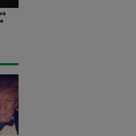
 va
re