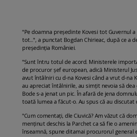
"Pe doamna preşedinte Kovesi tot Guvernul a aş
tot...", a punctat Bogdan Chirieac, după ce a d
președinția României.
"Sunt întru totul de acord. Ministerele impor
de procuror şef european, adică Ministerul Jus
avut întâlniri cu d-na Kovesi când a vrut d-na K
au apreciat întâlnirile, au simţit nevoia să d
Bode s-a jenat un pic. În afară de jena domnul
toată lumea a făcut-o. Au spus că au discutat d
"Cum comentaţi, dle Ciuvică? Am văzut că domni
menţinut deschis la Parchet ca să fie o ameninţ
înseamnă, spune ditamai procurorul general eu