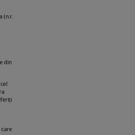
 (n.r.
e din
cel
ra
eriți
 care