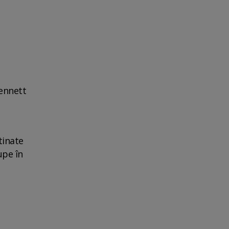
Bennett
tinate
upe în