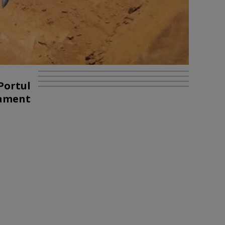
Portul
mament