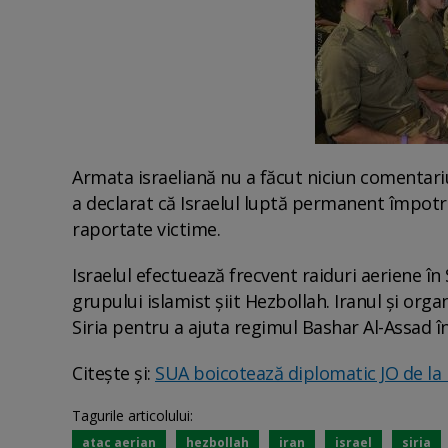
Armata israeliană nu a făcut niciun comentari
a declarat că Israelul luptă permanent împotriv
raportate victime.
Israelul efectuează frecvent raiduri aeriene în 
grupului islamist şiit Hezbollah. Iranul şi org
Siria pentru a ajuta regimul Bashar Al-Assad în
Citește și:
SUA boicotează diplomatic JO de la 
Tagurile articolului:
atac aerian
hezbollah
iran
israel
siria