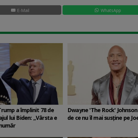
E-Mail
WhatsApp
rump a împlinit 78 de
Dwayne 'The Rock' Johnson 
jul lui Biden: „Vârsta e
de ce nu îl mai susține pe Jo
 număr