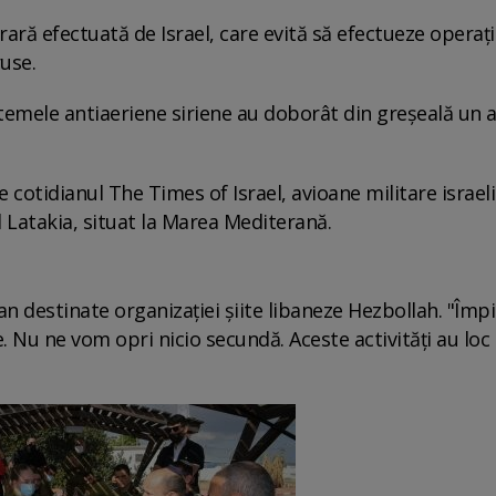
ară efectuată de Israel, care evită să efectueze operaţi
ruse.
sistemele antiaeriene siriene au doborât din greşeală un 
e cotidianul The Times of Israel, avioane militare israel
l Latakia, situat la Marea Mediterană.
an destinate organizaţiei şiite libaneze Hezbollah. "Îm
e. Nu ne vom opri nicio secundă. Aceste activităţi au loc