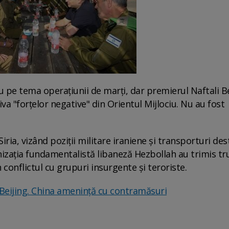
u pe tema operaţiunii de marţi, dar premierul Naftali 
a "forţelor negative" din Orientul Mijlociu. Nu au fost
Siria, vizând poziţii militare iraniene şi transporturi des
anizaţia fundamentalistă libaneză Hezbollah au trimis tr
 conflictul cu grupuri insurgente şi teroriste.
Beijing. China ameninţă cu contramăsuri