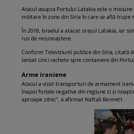
Atacul asupra Portului Latakia este o misiune r
militare în zone din Siria în care se află trupe 
În 2018, Israelul a atacat oraşul Latakia, iar 
rus de recunoaştere.
Conform Televiziunii publice din Siria, citată d
lansat cinci rachete spre containere din Portu
Arme iraniene
Atacul a vizat transporturi de armament irani
înapoi forţele negative din regiune zi şi noapt
aproape zilnic", a afirmat Naftali Bennett.