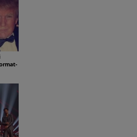
i
format-