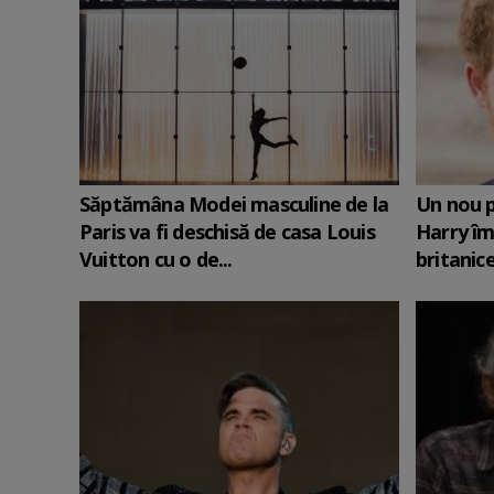
Săptămâna Modei masculine de la
Un nou p
Paris va fi deschisă de casa Louis
Harry îm
Vuitton cu o de...
britanic