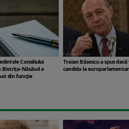
edintele Consiliului
Traian Băsescu a spus dacă
 Bistriţa-Năsăud a
candida la europarlamenta
at din funcție