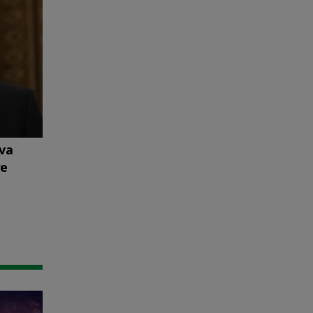
 va
re