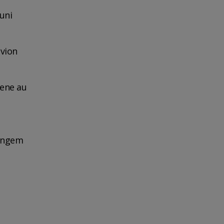
uni
avion
iene au
pingem