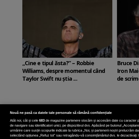
„Cine e tipul ăsta?” – Robbie
Bruce Di
Williams, despre momentul când
Iron Mai
Taylor Swift nu știa ...
de scrime
Nouă ne pasă ca datele tale personale să rămână confidențiale
Atât noi, cât și cele
683
de magazine partenere stocăm și accesăm date cu caracter p
de navigare sau identificatori unici, pe dispozitivul dvs. Apăsând pe butonul „Acceptare”,
urmărire care susțin scopurile indicate la rubrica „Noi, și partenerii noștri prelucrăm dat
selectând opțiunea „Refuz tot” sau retragându-vă consimțământul dvs. le dezactivați. 