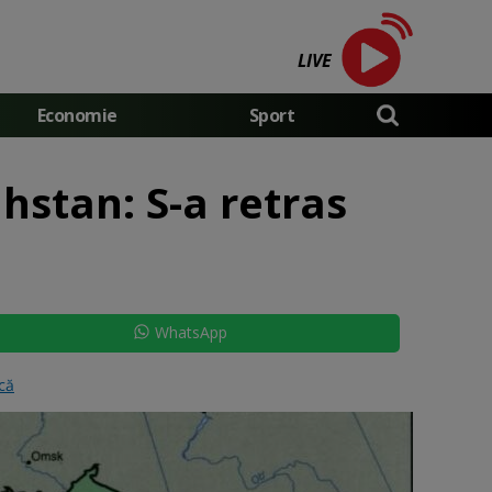
LIVE
Economie
Sport
stan: S-a retras
WhatsApp
ică