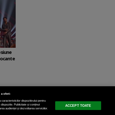
esiune
șocante
 a oferi:
caracteristicilor dispozitivului pentru
ispozitiv. Publicitate și conținut
ACCEPT TOATE
area audienței și dezvoltarea serviciilor.