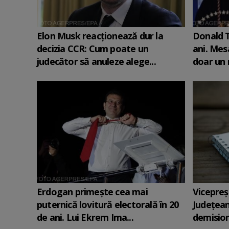
Elon Musk reacționează dur la
Donald T
decizia CCR: Cum poate un
ani. Mesa
judecător să anuleze alege...
doar un
Erdogan primește cea mai
Vicepreş
puternică lovitură electorală în 20
Judeţean
de ani. Lui Ekrem Ima...
demision