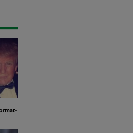
i
format-