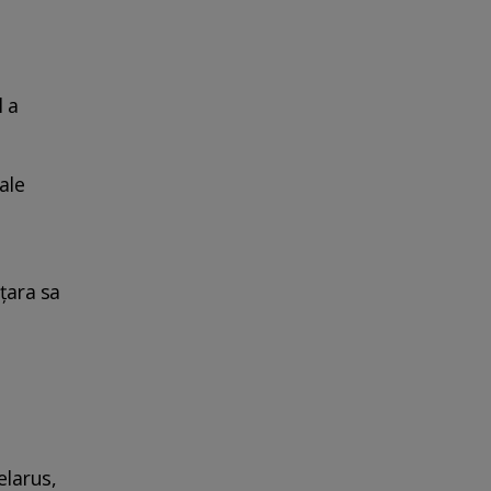
 a
ale
țara sa
elarus,