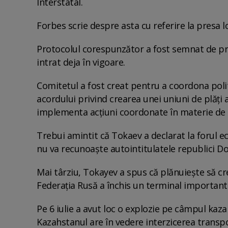
Interstatal.
Forbes scrie despre asta cu referire la presa l
Protocolul corespunzător a fost semnat de pr
intrat deja în vigoare.
Comitetul a fost creat pentru a coordona poli
acordului privind crearea unei uniuni de plăți
implementa acțiuni coordonate în materie de c
Trebui amintit că Tokaev a declarat la forul e
nu va recunoaște autointitulatele republici D
Mai târziu, Tokayev a spus că plănuiește să cre
Federația Rusă a închis un terminal important
Pe 6 iulie a avut loc o explozie pe câmpul kaza
Kazahstanul are în vedere interzicerea transpo