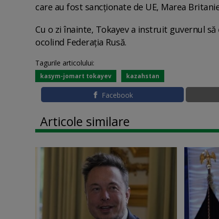
care au fost sancționate de UE, Marea Britanie
Cu o zi înainte, Tokayev a instruit guvernul să
ocolind Federația Rusă.
Tagurile articolului:
kasym-jomart tokayev
kazahstan
Facebook
Articole similare