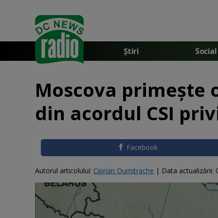
Știri
Social
Moscova primește o
din acordul CSI pri
Facebook
Autorul articolului:
Ciprian Dumitrache
|
Data actualizării: