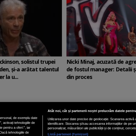
ckinson, solistul trupei
Nicki Minaj, acuzată de agr
den, şi-a arătat talentul
de fostul manager: Detalii 
r la u...
din proces
Atât noi, cât și partenerii noștri prelucrăm datele pentru
ersonal, de exemplu date
Utilizarea unor date precise de geolocație. Scanarea activă a 
Vezi versiune mobil
 activați tehnologiile de
identificare. Stocarea și/sau accesarea informațiilor de pe un d
e pentru a oferi:”, iar
personalizat, măsurători ale publicității și de conținut, cercet
Dacă tehnologiile de
Listă parteneri (furnizori)