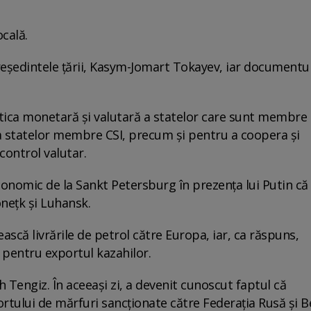
ocală.
eședintele țării, Kasym-Jomart Tokayev, iar documentul
tica monetară și valutară a statelor care sunt membre 
 a statelor membre CSI, precum și pentru a coopera și
ontrol valutar.
conomic de la Sankt Petersburg în prezența lui Putin că 
onețk și Luhansk.
ască livrările de petrol către Europa, iar, ca răspuns,
 pentru exportul kazahilor.
h Tengiz. În aceeași zi, a devenit cunoscut faptul că
rtului de mărfuri sancționate către Federația Rusă și B