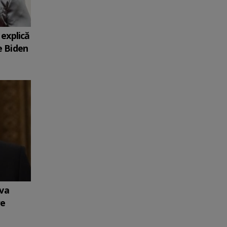
explică
e Biden
 va
re