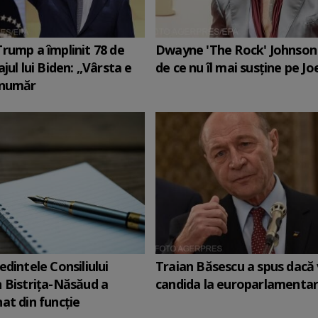
rump a împlinit 78 de
Dwayne 'The Rock' Johnson 
jul lui Biden: „Vârsta e
de ce nu îl mai susține pe Jo
 număr
edintele Consiliului
Traian Băsescu a spus dacă
 Bistriţa-Năsăud a
candida la europarlamenta
at din funcție