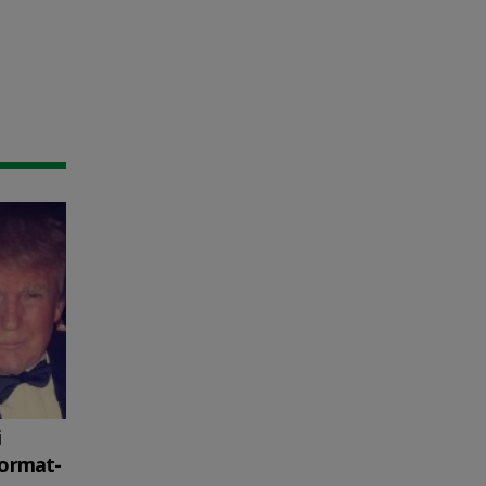
i
format-