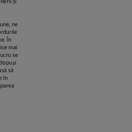
erii şi
iune, ne
rdurile
e. În
lice mai
lucru se
 dispuşi
usă să
e în
iparea