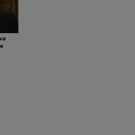
 va
re