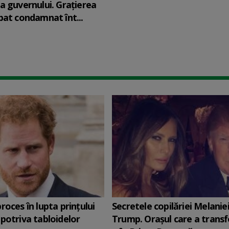
a guvernului. Graţierea
bat condamnat înt...
roces în lupta prinţului
Secretele copilăriei Melanie
potriva tabloidelor
Trump. Orașul care a trans