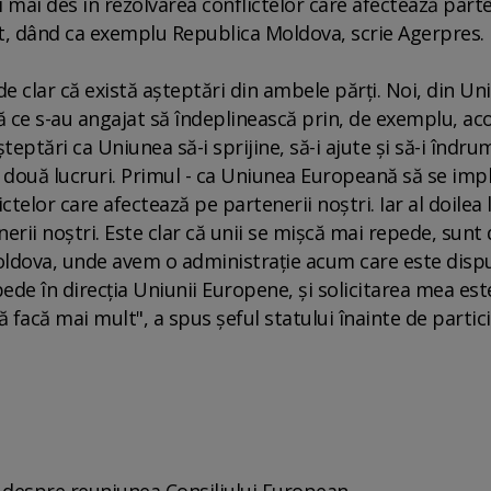
mai des în rezolvarea conflictelor care afectează parten
lt, dând ca exemplu Republica Moldova, scrie Agerpres.
e clar că există aşteptări din ambele părţi. Noi, din Un
 ce s-au angajat să îndeplinească prin, de exemplu, aco
şteptări ca Uniunea să-i sprijine, să-i ajute şi să-i îndrum
e, două lucruri. Primul - ca Uniunea Europeană să se imp
ctelor care afectează pe partenerii noştri. Iar al doilea 
nerii noştri. Este clar că unii se mişcă mai repede, sunt
Moldova, unde avem o administraţie acum care este disp
ede în direcţia Uniunii Europene, şi solicitarea mea est
 facă mai mult", a spus şeful statului înainte de partic
şi despre reuniunea Consiliului European.