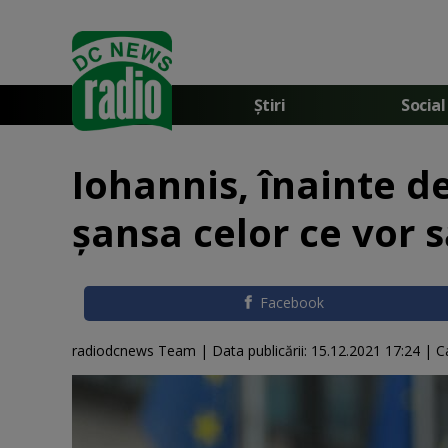
Știri
Social
Iohannis, înainte d
şansa celor ce vor 
Facebook
radiodcnews Team |
Data publicării:
15.12.2021 17:24
| C