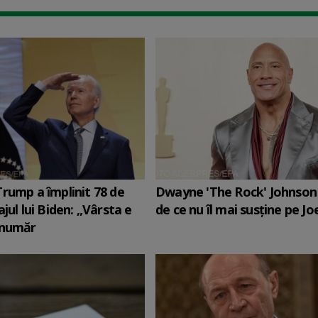
rump a împlinit 78 de
Dwayne 'The Rock' Johnson 
jul lui Biden: „Vârsta e
de ce nu îl mai susține pe Jo
 număr