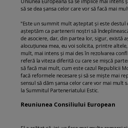
Uniunea Europeană să se implice mai intens şi 
să se dea şansa celor care vor să facă mai mu
"Este un summit mult aşteptat şi este destul d
aşteptăm ca partenerii noştri să îndeplinească
de asociere, dar, din partea lor, sigur, există a
alocuţiunea mea, eu voi solicita, printre altel
mult, mai intens şi mai des în rezolvarea confli
referă la viteza diferită cu care se mişcă parte
să facă mai mult, cum este cazul Republicii 
facă reformele necesare şi să se mişte mai rep
sensul să dăm şansa celor care vor mai mult să
la Summitul Parteneriatului Estic.
Reuniunea Consiliului European
El a arătat că, joi, va face mai multe remarci 