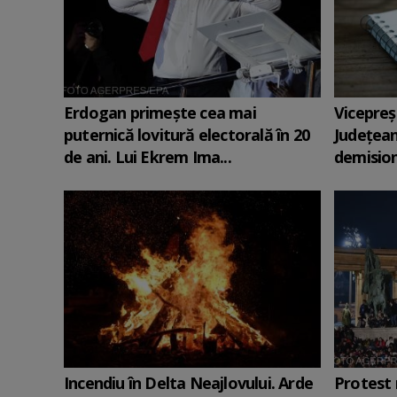
Erdogan primește cea mai
Vicepreş
puternică lovitură electorală în 20
Judeţean
de ani. Lui Ekrem Ima...
demision
Incendiu în Delta Neajlovului. Arde
Protest 