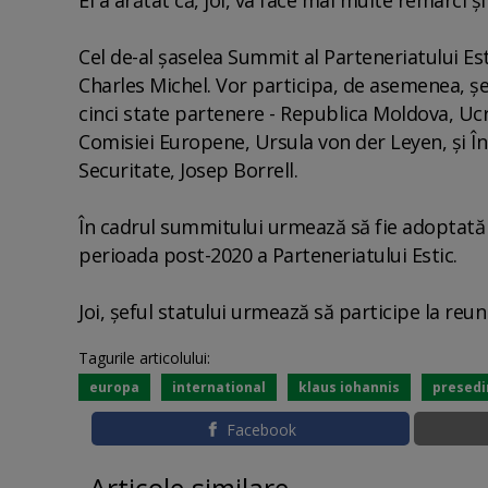
Cel de-al şaselea Summit al Parteneriatului Es
Charles Michel. Vor participa, de asemenea, şef
cinci state partenere - Republica Moldova, Ucr
Comisiei Europene, Ursula von der Leyen, şi În
Securitate, Josep Borrell.
În cadrul summitului urmează să fie adoptată 
perioada post-2020 a Parteneriatului Estic.
Joi, şeful statului urmează să participe la reu
Tagurile articolului:
europa
international
klaus iohannis
presedi
Facebook