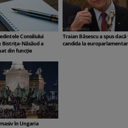
edintele Consiliului
Traian Băsescu a spus dacă
 Bistriţa-Năsăud a
candida la europarlamenta
at din funcție
masiv în Ungaria