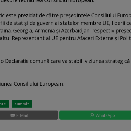
tic este prezidat de către preşedintele Consiliului Euro
ii de stat şi de guvern ai statelor membre UE, liderii c
aina, Georgia, Armenia şi Azerbaidjan, respectiv preşe
altul Reprezentant al UE pentru Afaceri Externe şi Polit
o Declaraţie comună care va stabili viziunea strategică
niunea Consiliului European.
nte
summit
E-Mail
WhatsApp