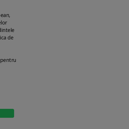
pean,
elor
dintele
ica de
 pentru