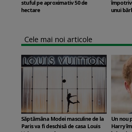
stuful pe aproximativ 50 de
împotriv
hectare
unui băr
Cele mai noi articole
Săptămâna Modei masculine de la
Un nou p
Paris va fi deschisă de casa Louis
Harry îm