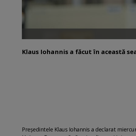
Klaus Iohannis a făcut în această se
Preşedintele Klaus Iohannis a declarat miercuri