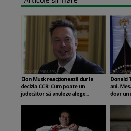
Articole similare
Elon Musk reacționează dur la
Donald T
decizia CCR: Cum poate un
ani. Mesa
judecător să anuleze alege...
doar un