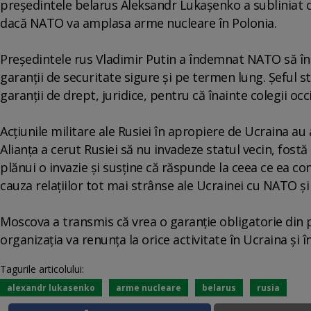
preşedintele belarus Aleksandr Lukaşenko a subliniat
dacă NATO va amplasa arme nucleare în Polonia.
Preşedintele rus Vladimir Putin a îndemnat NATO să înc
garanţii de securitate sigure şi pe termen lung. Şeful s
garanţii de drept, juridice, pentru că înainte colegii oc
Acţiunile militare ale Rusiei în apropiere de Ucraina au
Alianţa a cerut Rusiei să nu invadeze statul vecin, fostă
plănui o invazie şi susţine că răspunde la ceea ce ea con
cauza relaţiilor tot mai strânse ale Ucrainei cu NATO şi a
Moscova a transmis că vrea o garanţie obligatorie din 
organizaţia va renunţa la orice activitate în Ucraina şi î
Tagurile articolului:
alexandr lukasenko
arme nucleare
belarus
rusia