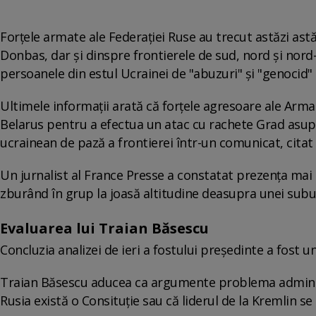
Forțele armate ale Federației Ruse au trecut astăzi astă
Donbas, dar și dinspre frontierele de sud, nord și nord-
persoanele din estul Ucrainei de "abuzuri" şi "genocid"
Ultimele informații arată că forțele agresoare ale Arma
Belarus pentru a efectua un atac cu rachete Grad asupra
ucrainean de pază a frontierei într-un comunicat, citat
Un jurnalist al France Presse a constatat prezenţa mai
zburând în grup la joasă altitudine deasupra unei subur
Evaluarea lui Traian Băsescu
Concluzia analizei de ieri a fostului președinte a fost un
Traian Băsescu aducea ca argumente problema administră
Rusia există o Consituție sau că liderul de la Kremlin s