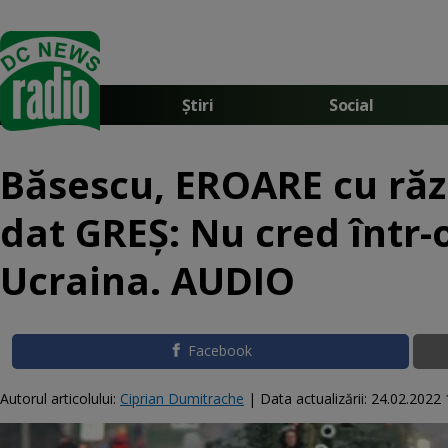
Știri
Social
Băsescu, EROARE cu răzb
dat GREȘ: Nu cred într-
Ucraina. AUDIO
Facebook
Autorul articolului:
Ciprian Dumitrache
|
Data actualizării:
24.02.2022