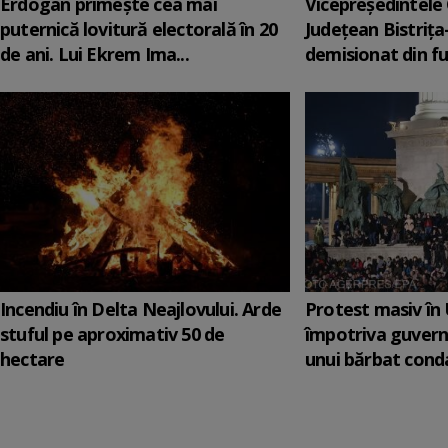
Erdogan primește cea mai
Vicepreşedintele 
puternică lovitură electorală în 20
Judeţean Bistriţ
de ani. Lui Ekrem Ima...
demisionat din fu
Incendiu în Delta Neajlovului. Arde
Protest masiv în
stuful pe aproximativ 50 de
împotriva guvernu
hectare
unui bărbat conda