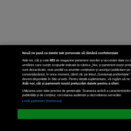
Nouă ne pasă ca datele tale personale să rămână confidențiale
Atât noi, cât și cele
683
de magazine partenere stocăm și accesăm date cu carac
urmărire care susțin scopurile indicate la rubrica „Noi, și partenerii noștri p
sunt dezactivate, este posibil ca anumite conținuturi și anunțuri publicitare pe
consimțământul, în orice moment, dând clic pe linkul „Gestionați preferințele” 
deveni disponibile în Site-ul web. Pentru detalii suplimentare, vă rugăm să ne co
Atât noi, cât și partenerii noștri prelucrăm datele pentru a oferi:
Utilizarea unor date precise de geolocație. Scanarea activă a caracteristicilor 
publicității și de conținut, cercetarea audienței și dezvoltarea serviciilor.
Listă parteneri (furnizori)