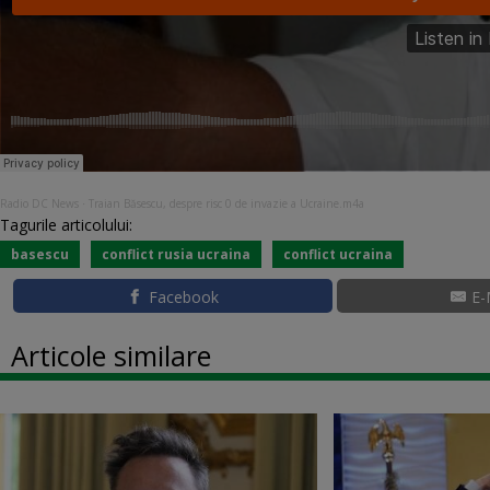
Radio DC News
Traian Băsescu, despre risc 0 de invazie a Ucraine.m4a
·
Tagurile articolului:
basescu
conflict rusia ucraina
conflict ucraina
Facebook
E-
Articole similare