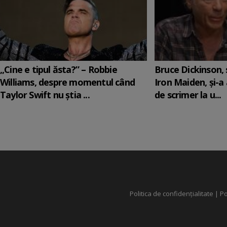
„Cine e tipul ăsta?” – Robbie
Bruce Dickinson, s
Williams, despre momentul când
Iron Maiden, şi-a
Taylor Swift nu știa ...
de scrimer la u...
Politica de confidențialitate
|
Po