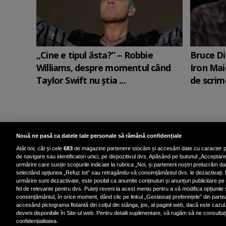
„Cine e tipul ăsta?” – Robbie
Bruce Di
Williams, despre momentul când
Iron Mai
Taylor Swift nu știa ...
de scrime
Nouă ne pasă ca datele tale personale să rămână confidențiale
Atât noi, cât și cele
683
de magazine partenere stocăm și accesăm date cu caracter p
de navigare sau identificatori unici, pe dispozitivul dvs. Apăsând pe butonul „Acceptare”,
urmărire care susțin scopurile indicate la rubrica „Noi, și partenerii noștri prelucrăm dat
selectând opțiunea „Refuz tot” sau retragându-vă consimțământul dvs. le dezactivați. 
Politica de confidenț
urmărire sunt dezactivate, este posibil ca anumite conținuturi și anunțuri publicitare pe 
fel de relevante pentru dvs. Puteți reveni la acest meniu pentru a vă modifica opțiunile
consimțământul, în orice moment, dând clic pe linkul „Gestionați preferințele” din parte
accesând pictograma flotantă din colțul din stânga, jos, al paginii web, dacă este cazul.
deveni disponibile în Site-ul web. Pentru detalii suplimentare, vă rugăm să ne consultați 
confidențialitatea.