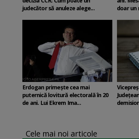
decizia CCR: Cum poate un
ani. Mesa
judecător să anuleze alege...
doar un
Erdogan primește cea mai
Vicepreş
puternică lovitură electorală în 20
Judeţean
de ani. Lui Ekrem Ima...
demision
Cele mai noi articole