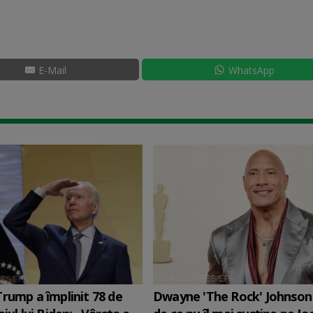
E-Mail
WhatsApp
rump a împlinit 78 de
Dwayne 'The Rock' Johnson 