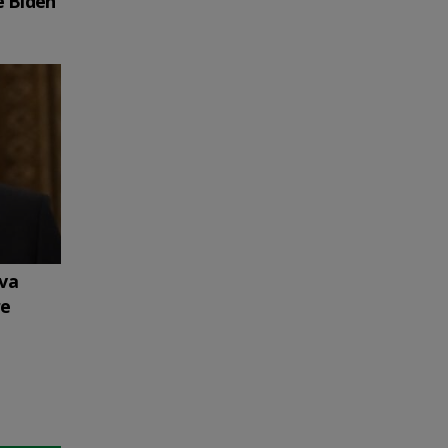
e Biden
 va
re