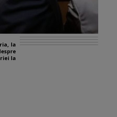
ia, la
despre
iei la