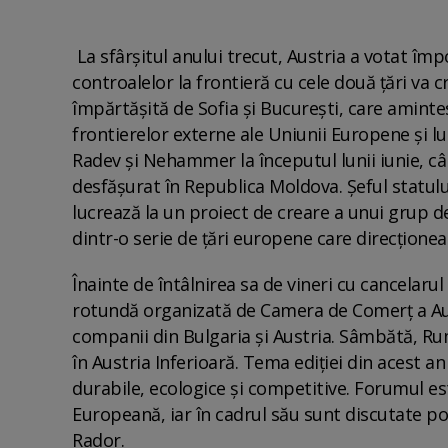
La sfârşitul anului trecut, Austria a votat împ
controalelor la frontieră cu cele două ţări va 
împărtăşită de Sofia şi Bucureşti, care amintes
frontierelor externe ale Uniunii Europene şi l
Radev şi Nehammer la începutul lunii iunie, câ
desfăşurat în Republica Moldova. Şeful statului
lucrează la un proiect de creare a unui grup 
dintr-o serie de ţări europene care direcţioneaz
Înainte de întâlnirea sa de vineri cu cancelaru
rotundă organizată de Camera de Comerţ a Aust
companii din Bulgaria şi Austria. Sâmbătă, R
în Austria Inferioară. Tema ediţiei din acest 
durabile, ecologice şi competitive. Forumul es
Europeană, iar în cadrul său sunt discutate pol
Rador.