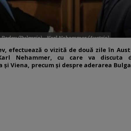
, efectuează o vizită de două zile în Austr
, Karl Nehammer, cu care va discuta 
 şi Viena, precum şi despre aderarea Bulgar