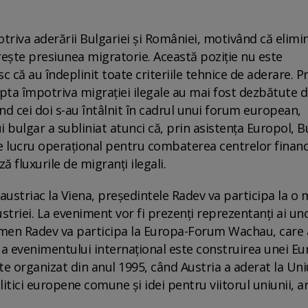
otriva aderării Bulgariei şi României, motivând că elimi
creşte presiunea migratorie. Această poziţie nu este
c că au îndeplinit toate criteriile tehnice de aderare. P
upta împotriva migraţiei ilegale au mai fost dezbătute 
nd cei doi s-au întâlnit în cadrul unui forum european,
 bulgar a subliniat atunci că, prin asistenţa Europol, B
de lucru operaţional pentru combaterea centrelor financ
ă fluxurile de migranţi ilegali.
l austriac la Viena, preşedintele Radev va participa la o
riei. La eveniment vor fi prezenţi reprezentanţi ai un
umen Radev va participa la Europa-Forum Wachau, care 
an a evenimentului internaţional este construirea unei E
te organizat din anul 1995, când Austria a aderat la Un
itici europene comune şi idei pentru viitorul uniunii, a