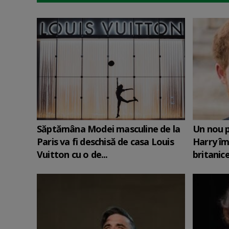
Săptămâna Modei masculine de la
Un nou p
Paris va fi deschisă de casa Louis
Harry îm
Vuitton cu o de...
britanic