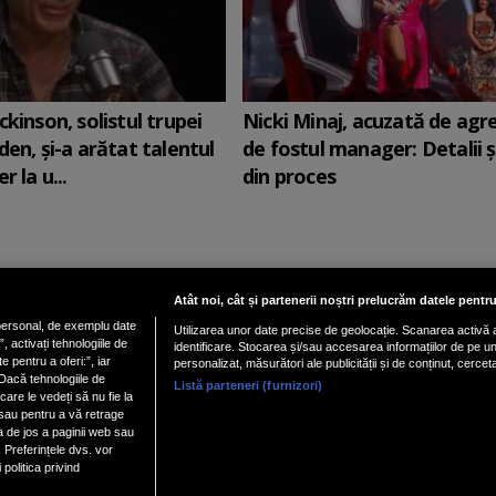
ckinson, solistul trupei
Nicki Minaj, acuzată de agr
den, şi-a arătat talentul
de fostul manager: Detalii 
r la u...
din proces
Atât noi, cât și partenerii noștri prelucrăm datele pentru
ersonal, de exemplu date
Utilizarea unor date precise de geolocație. Scanarea activă a 
Vezi versiune mobil
 activați tehnologiile de
identificare. Stocarea și/sau accesarea informațiilor de pe un d
e pentru a oferi:”, iar
personalizat, măsurători ale publicității și de conținut, cercet
Dacă tehnologiile de
Listă parteneri (furnizori)
ialitate
|
Politica cookies
|
| Copyright 2026 - Toate 
Gestionați preferințele
care le vedeți să nu fie la
 sau pentru a vă retrage
a de jos a paginii web sau
 Preferințele dvs. vor
nxt.196
politica privind
YesMy