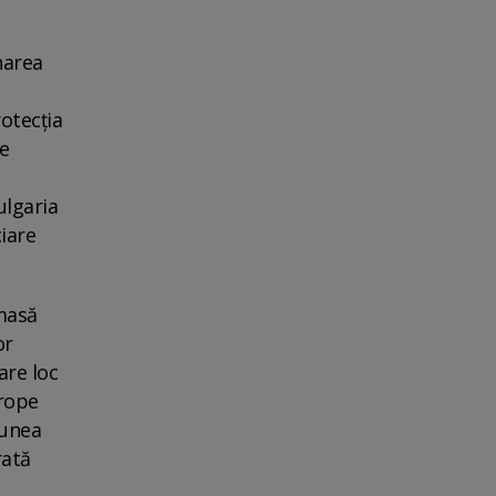
narea
rotecţia
de
ulgaria
iare
 masă
or
are loc
urope
iunea
rată