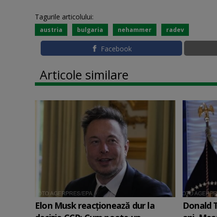
Tagurile articolului:
austria
bulgaria
nehammer
radev
Facebook
Articole similare
Elon Musk reacționează dur la
Donald T