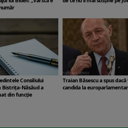
jul lui Biden: „Vârsta e
de ce nu îl mai susține pe Jo
 număr
edintele Consiliului
Traian Băsescu a spus dacă
 Bistriţa-Năsăud a
candida la europarlamenta
at din funcție