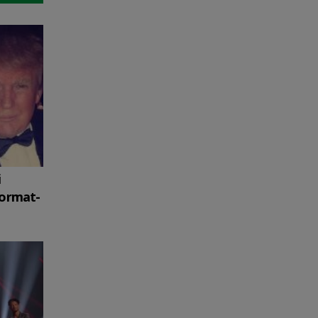
i
format-