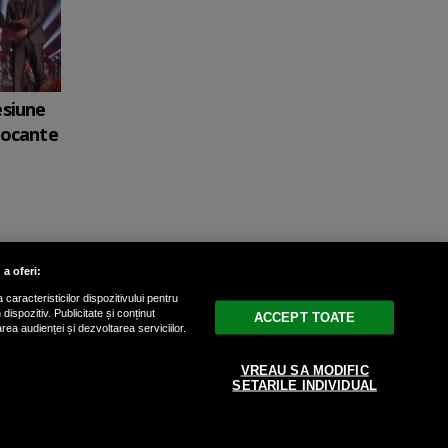
esiune
șocante
 a oferi:
caracteristicilor dispozitivului pentru
ispozitiv. Publicitate și conținut
ACCEPT TOATE
area audienței și dezvoltarea serviciilor.
drepturile rezervate.
VREAU SA MODIFIC
SETARILE INDIVIDUAL