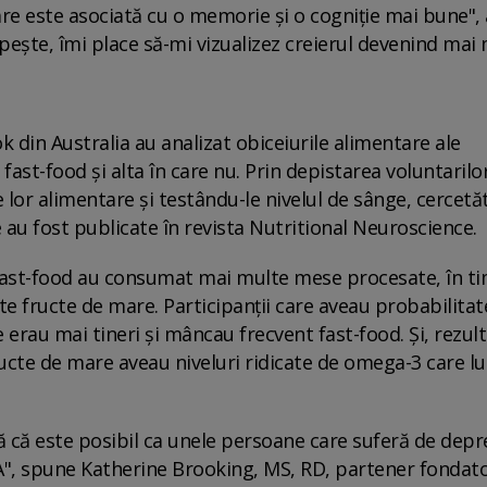
care este asociată cu o memorie și o cogniție mai bune",
pește, îmi place să-mi vizualizez creierul devenind mai 
k din Australia au analizat obiceiurile alimentare ale
 fast-food și alta în care nu. Prin depistarea voluntarilo
lor alimentare și testându-le nivelul de sânge, cercetăt
 au fost publicate în revista Nutritional Neuroscience.
la fast-food au consumat mai multe mese procesate, în t
e fructe de mare. Participanții care aveau probabilitat
erau mai tineri și mâncau frecvent fast-food. Și, rezult
fructe de mare aveau niveluri ridicate de omega-3 care l
tă că este posibil ca unele persoane care suferă de depr
A", spune Katherine Brooking, MS, RD, partener fondato