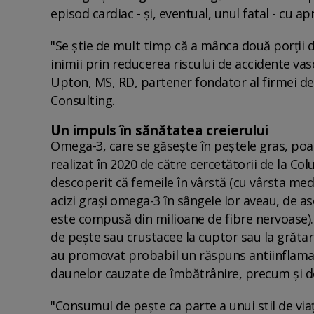
episod cardiac - și, eventual, unul fatal - cu a
"Se știe de mult timp că a mânca două porții 
inimii prin reducerea riscului de accidente va
Upton, MS, RD, partener fondator al firmei de
Consulting.
Un impuls în sănătatea creierului
Omega-3, care se găsește în peștele gras, poat
realizat în 2020 de către cercetătorii de la C
descoperit că femeile în vârstă (cu vârsta medi
acizi grași omega-3 în sângele lor aveau, de 
este compusă din milioane de fibre nervoase)
de pește sau crustacee la cuptor sau la grăta
au promovat probabil un răspuns antiinflamato
daunelor cauzate de îmbătrânire, precum și de 
"Consumul de pește ca parte a unui stil de vi