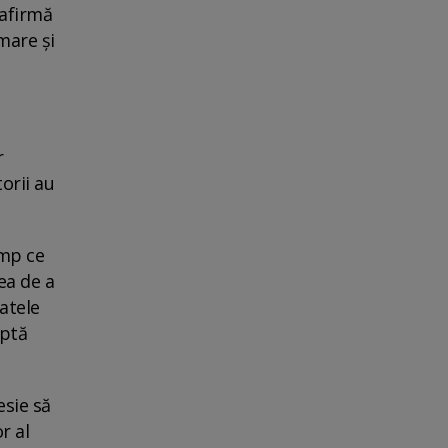
 afirmă
mare și
r
orii au
imp ce
ea de a
atele
uptă
esie să
r al