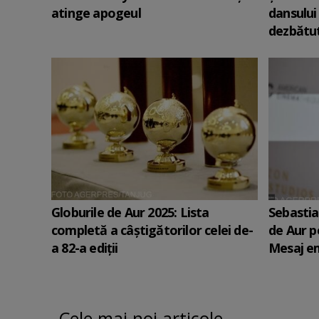
atinge apogeul
dansului
dezbătut
Globurile de Aur 2025: Lista
Sebastia
completă a câștigătorilor celei de-
de Aur p
a 82-a ediții
Mesaj em
Cele mai noi articole