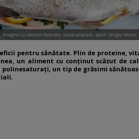
Imagine cu caracter ilustrativ, sursa unsplash, autor: Gregor Moser
ficii pentru sănătate. Plin de proteine, vi
nea, un aliment cu conținut scăzut de calo
și polinesaturați, un tip de grăsimi sănătoas
iali.