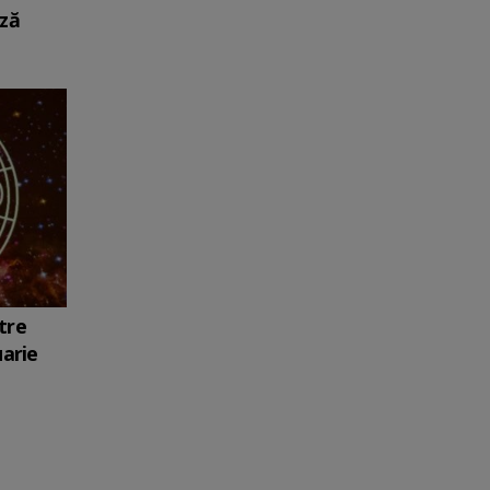
ază
tre
uarie