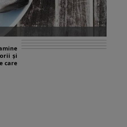
tamine
rii și
e care