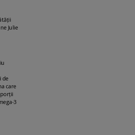
tății
ne Julie
iu
i de
na care
porții
Omega-3