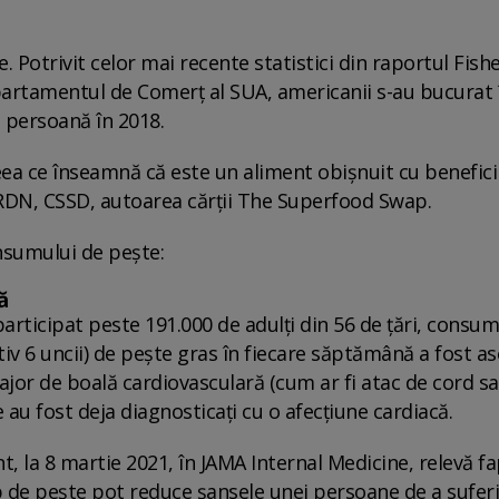
Potrivit celor mai recente statistici din raportul Fishe
partamentul de Comerț al SUA, americanii s-au bucurat 
 persoană în 2018.
eea ce înseamnă că este un aliment obișnuit cu benefici
RDN, CSSD, autoarea cărții The Superfood Swap.
nsumului de pește:
ă
participat peste 191.000 de adulți din 56 de țări, consum
v 6 uncii) de pește gras în fiecare săptămână a fost as
ajor de boală cardiovasculară (cum ar fi atac de cord s
 au fost deja diagnosticați cu o afecțiune cardiacă.
t, la 8 martie 2021, în JAMA Internal Medicine, relevă fa
ip de pește pot reduce șansele unei persoane de a suferi