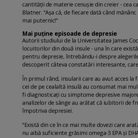
cantității de materie cenușie din creier - cea 
Blatner. "Așa că, de fiecare dată când mănânc 
mai puternic!"
Mai puține episoade de depresie
Autorii studiului de la Universitatea James Coo
locuitorilor din două insule - una în care există
pentru depresie, întrebându-i despre alegerile 
descoperit câteva constatări interesante, care
În primul rând, insularii care au avut acces 
cei de pe cealaltă insulă au consumat mai mult
fi diagnosticați cu simptome depresive majore 
analizelor de sânge au arătat că iubitorii de 
împotriva depresiei.
"Există din ce în ce mai multe dovezi care ara
nu aibă suficiente grăsimi omega-3 EPA și DH