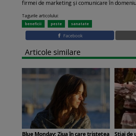
firmei de marketing și comunicare în domeniul
Tagurile articolului:
beneficii
peste
sanatate
Facebook
Articole similare
Blue Monday: Ziua în care tristețea
Știai de