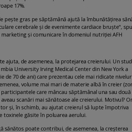
proape 17%.
de pește gras pe săptămână ajută la îmbunătățirea sănă
sculare cerebrale și de evenimente cardiace bruște", spu
 marketing și comunicare în domeniul nutriției AFH
e ajuta, de asemenea, la protejarea creierului. Un stud
olumbia University Irving Medical Center din New York a
e de 70 de ani) care prezentau cele mai ridicate nivelur
asemenea, volume mai mari de materie albă în creier (zo
. participantele care mâncau săptămânal una sau două 
r aveau scanări mai sănătoase ale creierului. Motivul? 
r și, în schimb, au ajutat creierul să lupte împotriva
toxinele găsite în poluarea aerului.
ață sănătos poate contribui, de asemenea, la creșterea