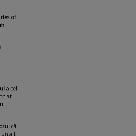
ries of
în
i
ul a cel
ociat
au
ptul că
 un alt