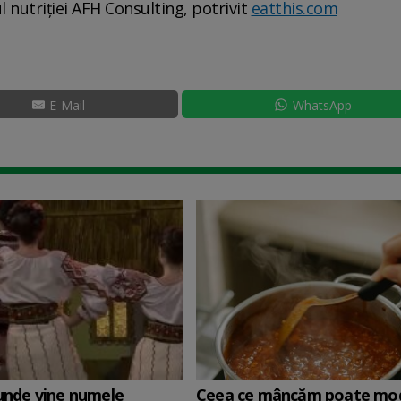
 nutriției AFH Consulting, potrivit
eatthis.com
E-Mail
WhatsApp
 unde vine numele
Ceea ce mâncăm poate mod