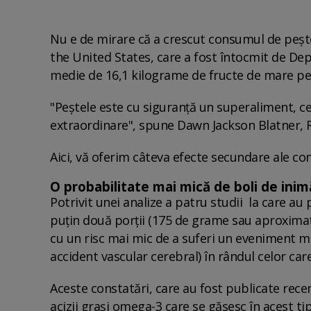
Nu e de mirare că a crescut consumul de pește. 
the United States, care a fost întocmit de De
medie de 16,1 kilograme de fructe de mare pe
"Peștele este cu siguranță un superaliment, c
extraordinare", spune Dawn Jackson Blatner, 
Aici, vă oferim câteva efecte secundare ale co
O probabilitate mai mică de boli de inim
Potrivit unei analize a patru studii la care au 
puțin două porții (175 de grame sau aproximati
cu un risc mai mic de a suferi un eveniment m
accident vascular cerebral) în rândul celor care
Aceste constatări, care au fost publicate recen
acizii grași omega-3 care se găsesc în acest t