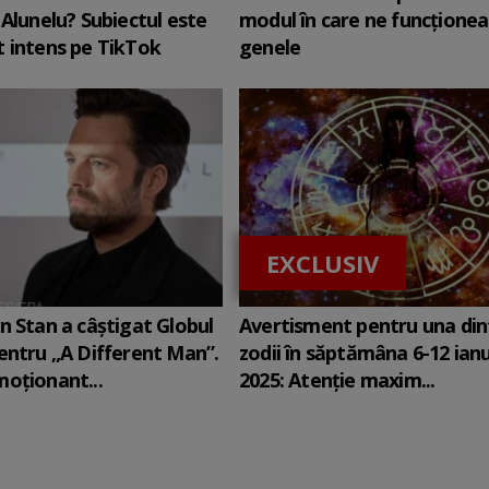
 Alunelu? Subiectul este
modul în care ne funcţione
 intens pe TikTok
genele
EXCLUSIV
n Stan a câștigat Globul
Avertisment pentru una din
entru „A Different Man”.
zodii în săptămâna 6-12 ian
oționant...
2025: Atenție maxim...