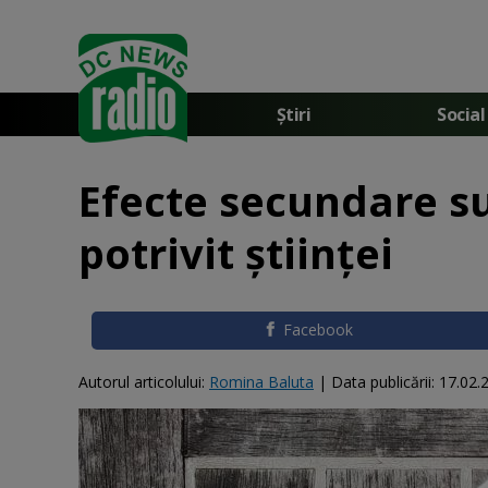
Știri
Social
Efecte secundare s
potrivit științei
Facebook
Autorul articolului:
Romina Baluta
|
Data publicării:
17.02.