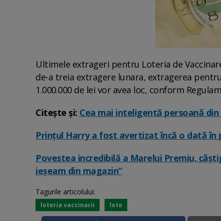
Ultimele extrageri pentru Loteria de Vaccinar
de-a treia extragere lunara, extragerea pentru
1.000.000 de lei vor avea loc, conform Regulam
Citește și:
Cea mai inteligentă persoană din 
Prințul Harry a fost avertizat încă o dată în
Povestea incredibilă a Marelui Premiu, câști
ieșeam din magazin”
Tagurile articolului:
loteria vaccinarii
loto