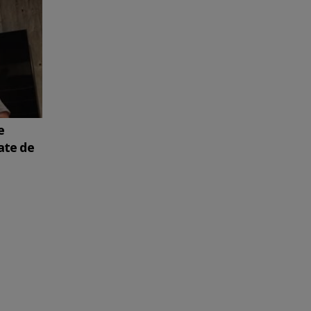
e
ate de