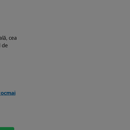
lă, cea
l de
 tocmai