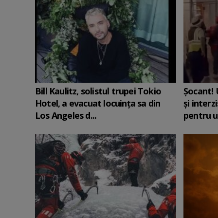
Bill Kaulitz, solistul trupei Tokio
Șocant! 
Hotel, a evacuat locuinţa sa din
și interz
Los Angeles d...
pentru u