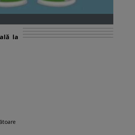
ală la
zătoare