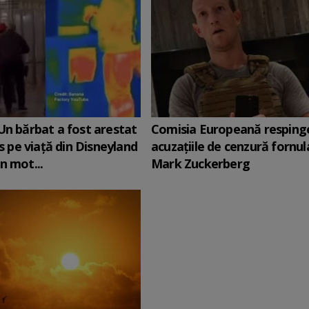
Un bărbat a fost arestat
Comisia Europeană resping
is pe viață din Disneyland
acuzaţiile de cenzură fornul
n mot...
Mark Zuckerberg