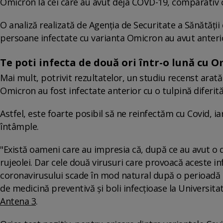
Omicron la cei care au avut deja COVD-19, comparativ c
O analiză realizată de Agenţia de Securitate a Sănătăţi
persoane infectate cu varianta Omicron au avut anteri
Te poti infecta de două ori într-o lună cu 
Mai mult, potrivit rezultatelor, un studiu recenst arat
Omicron au fost infectate anterior cu o tulpină diferit
Astfel, este foarte posibil să ne reinfectăm cu Covid, i
întâmple.
"Există oameni care au impresia că, după ce au avut o da
rujeolei. Dar cele două virusuri care provoacă aceste inf
coronavirusului scade în mod natural după o perioadă d
de medicină preventivă şi boli infecţioase la Universita
Antena 3
.