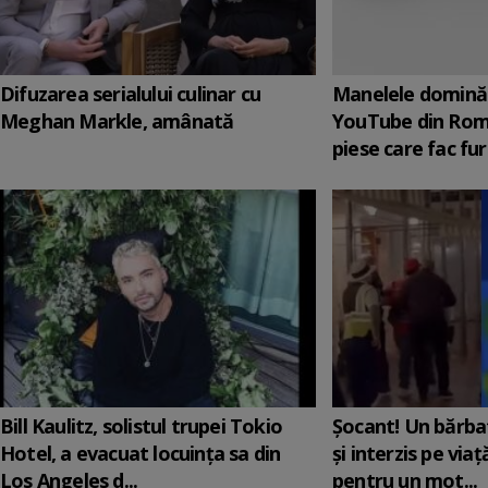
Difuzarea serialului culinar cu
Manelele domină 
Meghan Markle, amânată
YouTube din Rom
piese care fac fur
Bill Kaulitz, solistul trupei Tokio
Șocant! Un bărba
Hotel, a evacuat locuinţa sa din
și interzis pe via
Los Angeles d...
pentru un mot...