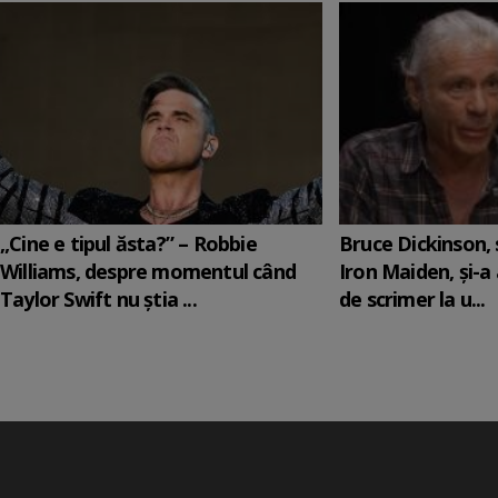
„Cine e tipul ăsta?” – Robbie
Bruce Dickinson, s
Williams, despre momentul când
Iron Maiden, şi-a
Taylor Swift nu știa ...
de scrimer la u...