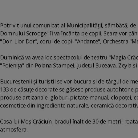
Potrivit unui comunicat al Municipalităţii, sâmbătă, de 
Domnului Scrooge" îi va încânta pe copii. Seara vor cân
"Dor, Lior Dor", corul de copii "Andante", Orchestra "M
Duminică va avea loc spectacolul de teatru "Magia Crăci
"Poieniţa" din Poiana Stampei, judeţul Suceava, Zeyla ş
Bucureştenii şi turiştii se vor bucura şi de târgul de m
133 de căsuţe decorate se găsesc produse autohtone pe
produse artizanale, globuri pictate manual, clopoţei, cor
cosmetice din ingrediente naturale, ceramică decorati
Casa lui Moş Crăciun, bradul înalt de 30 de metri, roat
atmosfera.