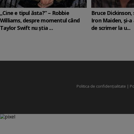
„Cine e tipul ăsta?” – Robbie
Bruce Dickinson, s
Williams, despre momentul când
Iron Maiden, şi-a
Taylor Swift nu știa ...
de scrimer la u...
Politica de confidențialitate
|
Po