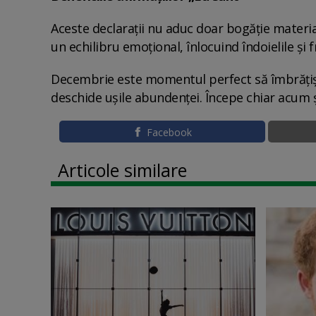
Aceste declarații nu aduc doar bogăție material
un echilibru emoțional, înlocuind îndoielile și 
Decembrie este momentul perfect să îmbrățișez
deschide ușile abundenței. Începe chiar acum ș
Facebook
Articole similare