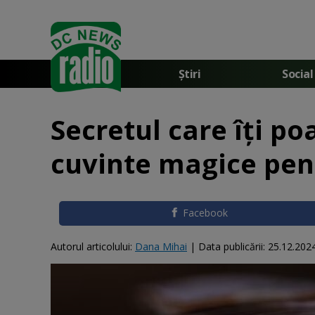
Știri
Social
Secretul care îți p
cuvinte magice pe
Facebook
Autorul articolului:
Dana Mihai
|
Data publicării:
25.12.202