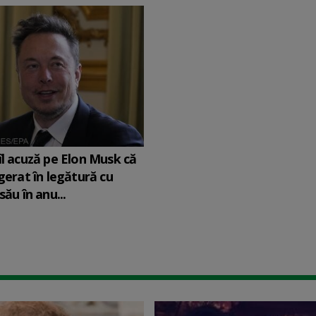
îl acuză pe Elon Musk că
agerat în legătură cu
său în anu...