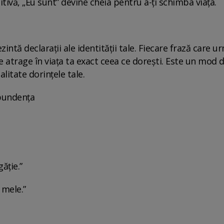
tivă, „Eu sunt” devine cheia pentru a-ți schimba viața.
intă declarații ale identității tale. Fiecare frază care 
 atrage în viața ta exact ceea ce dorești. Este un mod d
alitate dorințele tale.
bundența
ăție.”
 mele.”