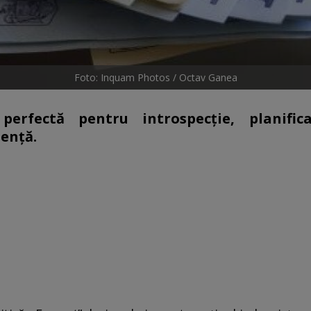
Foto: Inquam Photos / Octav Ganea
rfectă pentru introspecție, planific
ență.