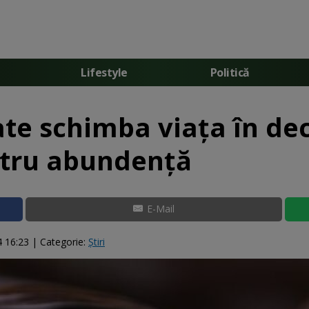
Lifestyle
Politică
oate schimba viața în d
ntru abundență
E-Mail
4 16:23
| Categorie:
Știri