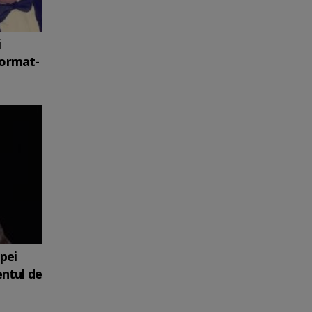
i
format-
upei
entul de