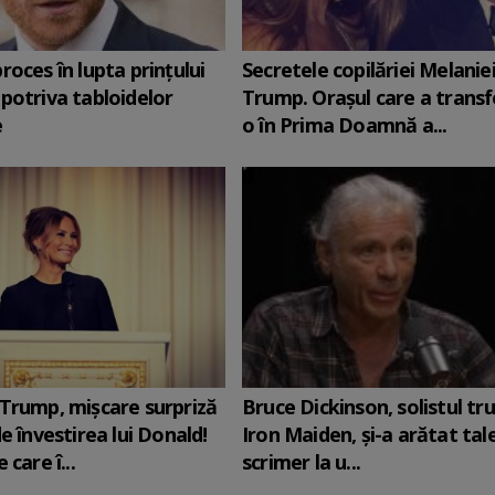
roces în lupta prinţului
Secretele copilăriei Melanie
potriva tabloidelor
Trump. Orașul care a trans
e
o în Prima Doamnă a...
Trump, mișcare surpriză
Bruce Dickinson, solistul tr
e învestirea lui Donald!
Iron Maiden, şi-a arătat tal
 care î...
scrimer la u...