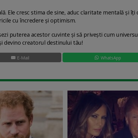
ă. Ele cresc stima de sine, aduc claritate mentală și îți 
fricile cu încredere și optimism.
i puterea acestor cuvinte și să privești cum universul 
i devino creatorul destinului tău!
E-Mail
WhatsApp