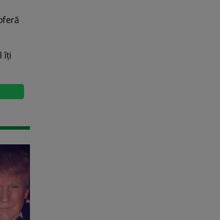
oferă
îți