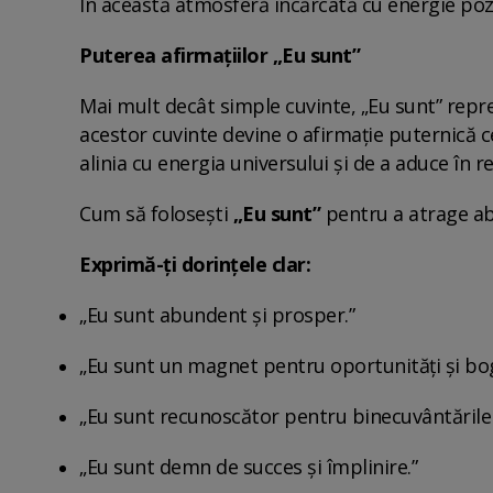
În această atmosferă încărcată cu energie pozi
Puterea afirmațiilor „Eu sunt”
Mai mult decât simple cuvinte, „Eu sunt” reprez
acestor cuvinte devine o afirmație puternică ce
alinia cu energia universului și de a aduce în re
Cum să folosești
„Eu sunt”
pentru a atrage a
Exprimă-ți dorințele clar:
„Eu sunt abundent și prosper.”
„Eu sunt un magnet pentru oportunități și bog
„Eu sunt recunoscător pentru binecuvântările
„Eu sunt demn de succes și împlinire.”