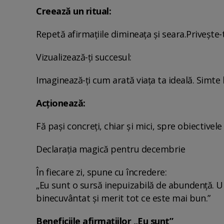
Creează un ritual:
Repetă afirmațiile dimineața și seara.Privește-t
Vizualizează-ți succesul:
Imaginează-ți cum arată viața ta ideală. Simte b
Acționează:
Fă pași concreți, chiar și mici, spre obiectivele
Declarația magică pentru decembrie
În fiecare zi, spune cu încredere:
„Eu sunt o sursă inepuizabilă de abundență. U
binecuvântat și merit tot ce este mai bun.”
Beneficiile afirmațiilor „Eu sunt”