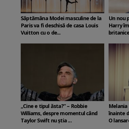
Săptămâna Modei masculine de la
Un nou p
Paris va fi deschisă de casa Louis
Harry îm
Vuitton cu o de...
britanic
„Cine e tipul ăsta?” – Robbie
Melania 
Williams, despre momentul când
înainte d
Taylor Swift nu știa ...
O lansare