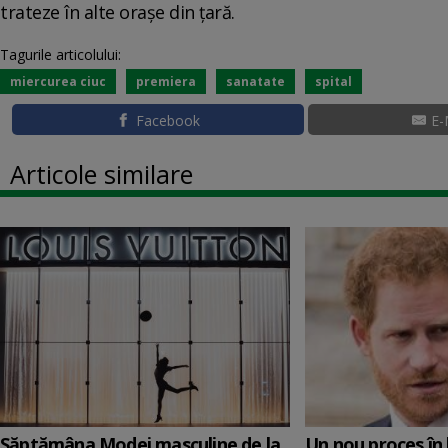
trateze în alte oraşe din ţară.
Tagurile articolului:
miercurea ciuc
premiera
sanatate
spital
Facebook
E-
Articole similare
Săptămâna Modei masculine de la
Un nou proces în 