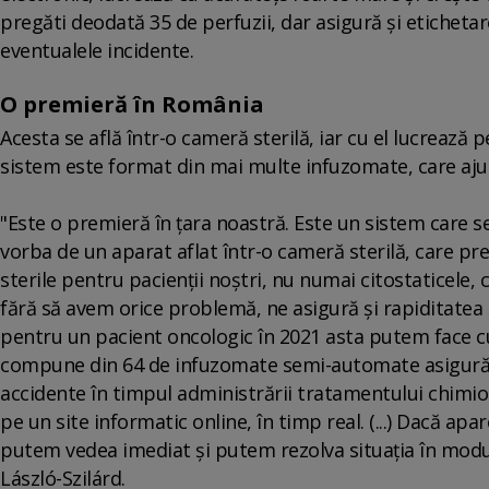
pregăti deodată 35 de perfuzii, dar asigură şi eticheta
eventualele incidente.
O premieră în România
Acesta se află într-o cameră sterilă, iar cu el lucrează 
sistem este format din mai multe infuzomate, care aj
"Este o premieră în ţara noastră. Este un sistem care
vorba de un aparat aflat într-o cameră sterilă, care pre
sterile pentru pacienţii noştri, nu numai citostaticele, 
fără să avem orice problemă, ne asigură şi rapiditatea şi
pentru un pacient oncologic în 2021 asta putem face cu
compune din 64 de infuzomate semi-automate asigură p
accidente în timpul administrării tratamentului chimio
pe un site informatic online, în timp real. (...) Dacă apa
putem vedea imediat şi putem rezolva situaţia în modul
László-Szilárd.