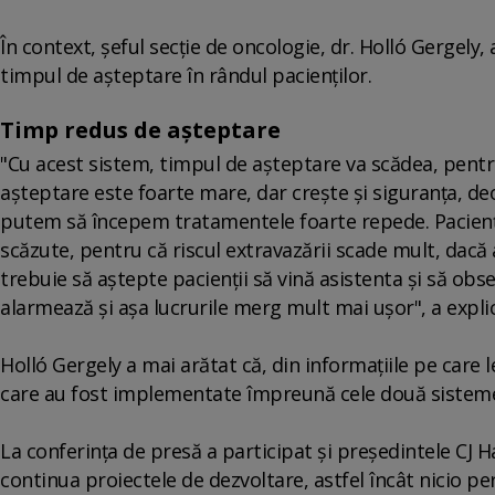
În context, şeful secţie de oncologie, dr. Holló Gergel
timpul de aşteptare în rândul pacienţilor.
Timp redus de așteptare
"Cu acest sistem, timpul de aşteptare va scădea, pent
aşteptare este foarte mare, dar creşte şi siguranţa, deo
putem să începem tratamentele foarte repede. Pacienţi
scăzute, pentru că riscul extravazării scade mult, dac
trebuie să aştepte pacienţii să vină asistenta şi să obs
alarmează şi aşa lucrurile merg mult mai uşor", a expli
Holló Gergely a mai arătat că, din informaţiile pe care l
care au fost implementate împreună cele două sistem
La conferinţa de presă a participat şi preşedintele CJ H
continua proiectele de dezvoltare, astfel încât nicio p