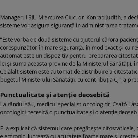
Managerul SJU Miercurea Ciuc, dr. Konrad Judith, a decla
sisteme vor asigura siguranţă în administrarea tratame
"Este vorba de două sisteme cu ajutorul cărora pacienţ
corespunzător în mare siguranţă, în mod exact şi cu resp
automat este un dispozitiv pentru prepararea citostati
lei şi suma aceasta provine de la Ministerul Sănătăţii, î
Celălalt sistem este automat de distribuire a citostatic
bugetul Ministerului Sănătăţii, cu contribuţia CJ", a prec
Punctualitate și atenție deosebită
La rândul său, medicul specialist oncolog dr. Csató Lás
oncologici necesită o punctualitate şi o atenţie deosebi
El a explicat că sistemul care pregăteşte citostaticele,
electronic, lucrează cu acurateţe foarte mare şi creşte