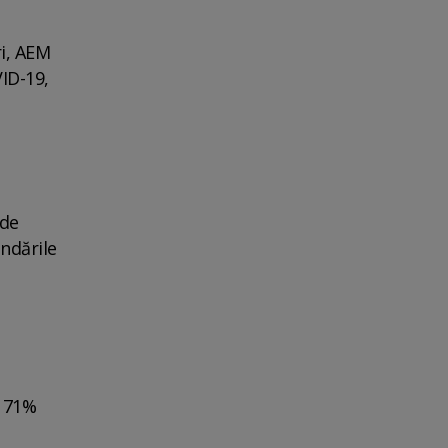
ri, AEM
ID-19,
 de
andările
a 71%