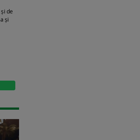
 şi de
a şi