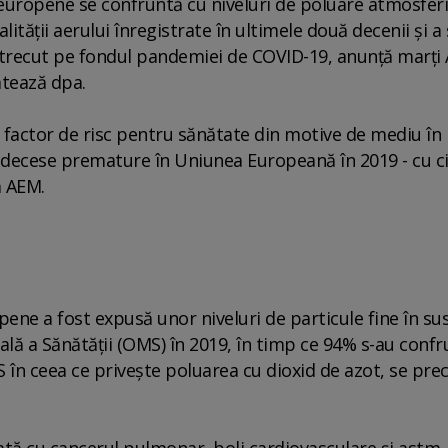
 europene se confruntă cu niveluri de poluare atmosfer
lităţii aerului înregistrate în ultimele două decenii şi a 
l trecut pe fondul pandemiei de COVID-19, anunţă marţi 
atează dpa.
factor de risc pentru sănătate din motive de mediu în
 decese premature în Uniunea Europeană în 2019 - cu c
m AEM.
ene a fost expusă unor niveluri de particule fine în su
ă a Sănătăţii (OMS) în 2019, în timp ce 94% s-au confr
S în ceea ce priveşte poluarea cu dioxid de azot, se pre
tă cu cancerul pulmonar, boli cardiovasculare şi astm.