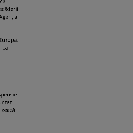
ică
scăderii
Agenţia
 Europa,
irca
spensie
untat
cizează