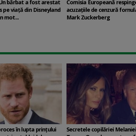
Un bărbat a fost arestat
Comisia Europeană resping
is pe viață din Disneyland
acuzaţiile de cenzură fornul
n mot...
Mark Zuckerberg
roces în lupta prinţului
Secretele copilăriei Melanie