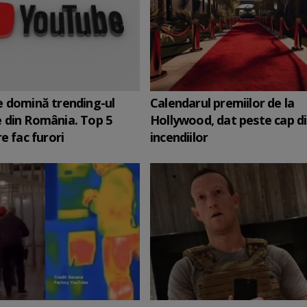
 domină trending-ul
Calendarul premiilor de la
 din România. Top 5
Hollywood, dat peste cap d
e fac furori
incendiilor