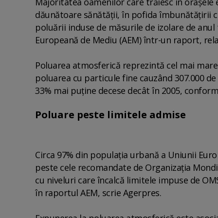
Majoritatea oamenilor care trăiesc în oraşele
dăunătoare sănătăţii, în pofida îmbunătăţirii ca
poluării induse de măsurile de izolare de anu
Europeană de Mediu (AEM) într-un raport, rel
Poluarea atmosferică reprezintă cel mai mare 
poluarea cu particule fine cauzând 307.000 de
33% mai puţine decese decât în 2005, confor
Poluare peste limitele admise
Circa 97% din populaţia urbană a Uniunii Europ
peste cele recomandate de Organizaţia Mondial
cu niveluri care încalcă limitele impuse de OM
în raportul AEM, scrie Agerpres.
Expunerea la poluarea atmosferică este asocia