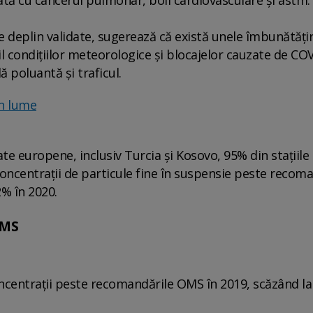
e deplin validate, sugerează că există unele îmbunătăţi
 condiţiilor meteorologice şi blocajelor cauzate de COV
 poluantă şi traficul.
in lume
ate europene, inclusiv Turcia şi Kosovo, 95% din staţiile
 concentraţii de particule fine în suspensie peste recom
% în 2020.
OMS
oncentraţii peste recomandările OMS în 2019, scăzând l