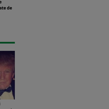
e
ate de
i