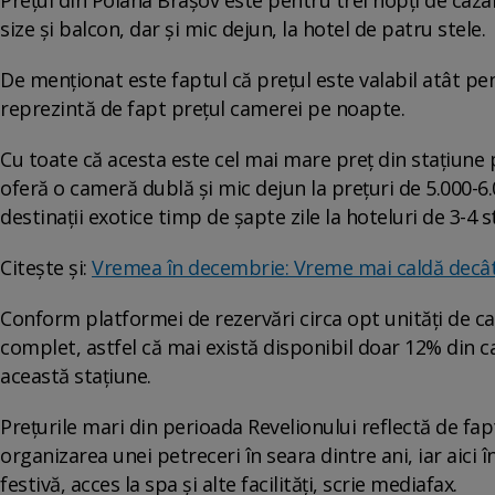
size şi bal­con, dar şi mic de­jun, la hotel de pa­tru stele.
De men­ţionat este faptul că preţul este va­labil atât pe
reprezintă de fapt preţul camerei pe noapte.
Cu toate că acesta este cel mai ma­re preţ din staţiune 
oferă o cameră dublă şi mic dejun la pre­ţuri de 5.000-6.
des­tinaţii exotice timp de şapte zile la hoteluri de 3-4 s
Citește și:
Vremea în decembrie: Vreme mai caldă decât 
Conform platformei de rezervări circa opt unităţi de c
complet, astfel că mai există disponibil doar 12% din 
această staţiune.
Preţurile mari din perioada Revelionului reflectă de fapt
organizarea unei petreceri în seara dintre ani, iar aici î
festivă, acces la spa şi alte facilităţi, scrie mediafax.