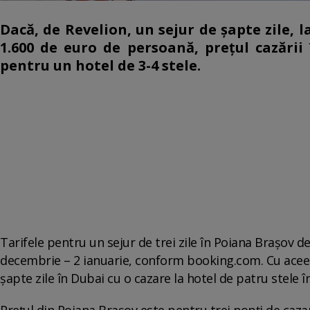
Dacă, de Revelion, un sejur de şapte zi­le, l
1.600 de euro de per­soa­nă, prețul cazării
pentru un hotel de 3-4 stele.
Tarifele pentru un sejur de trei zile în Poiana Braşov de
decembrie – 2 ianuarie, conform booking.com. Cu aceeaș
şapte zile în Dubai cu o cazare la hotel de patru stele î
Preţul din Poiana Brașov este pentru trei nopţi de cazar