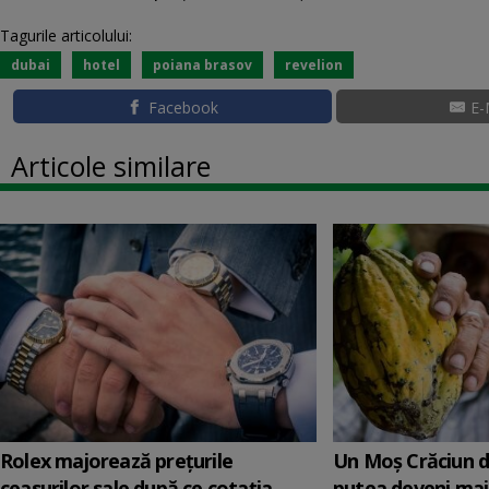
Tagurile articolului:
dubai
hotel
poiana brasov
revelion
Facebook
E-
Articole similare
Rolex majorează preţurile
Un Moş Crăciun di
ceasurilor sale după ce cotaţia
putea deveni mai