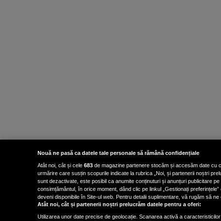
Nouă ne pasă ca datele tale personale să rămână confidențiale
Atât noi, cât și cele
683
de magazine partenere stocăm și accesăm date cu carac
urmărire care susțin scopurile indicate la rubrica „Noi, și partenerii noștri p
sunt dezactivate, este posibil ca anumite conținuturi și anunțuri publicitare pe
consimțământul, în orice moment, dând clic pe linkul „Gestionați preferințele” 
deveni disponibile în Site-ul web. Pentru detalii suplimentare, vă rugăm să ne co
Atât noi, cât și partenerii noștri prelucrăm datele pentru a oferi:
Utilizarea unor date precise de geolocație. Scanarea activă a caracteristicilor 