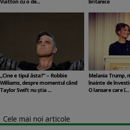
Vuitton cu o de...
britanice
„Cine e tipul ăsta?” – Robbie
Melania Trump, m
Williams, despre momentul când
înainte de învesti
Taylor Swift nu știa ...
O lansare care î...
Cele mai noi articole