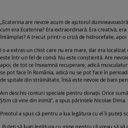
„Ecaterina are nevoie acum de ajutorul dumneavoastră.
cum era Ecaterina? Era extraordinară. Era creativă, era 
întâmplat? A trecut printr-o criză de hidrocefalie, apoi
I s-a extras un chist care nu era mare, dar era localizat
este într-un fel de comă. Nu este conștientă. Are nevoie
apoi, de tot ce înseamnă recuperare, adică musculatură, 
se pot face în România, adică nu se pot face în perioa
de spitale din străinătate, însă este nevoie de bani pen
Am deschis conturi speciale pentru donații. Orice sum
Știm că vine din inimă”, a spus părintele Nicolae Dima.
Preotul a spus că pentru a lua legătura cu el îi puteți s
„Puteți să luați legătura cu mine pentru că vreau să vă a