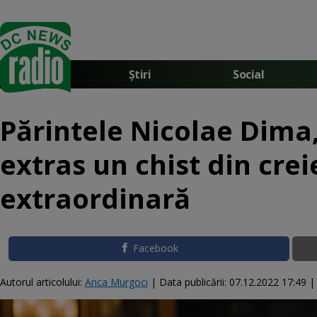
Știri
Social
Părintele Nicolae Dima, 
extras un chist din crei
extraordinară
Facebook
Autorul articolului:
Anca Murgoci
|
Data publicării:
07.12.2022 17:49
| 