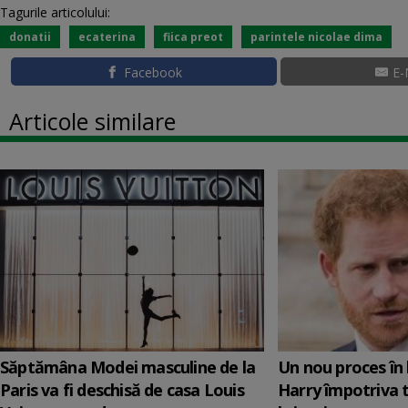
Tagurile articolului:
donatii
ecaterina
fiica preot
parintele nicolae dima
Facebook
E-
Articole similare
Săptămâna Modei masculine de la
Un nou proces în 
Paris va fi deschisă de casa Louis
Harry împotriva 