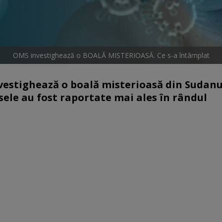
OMS investighează o BOALĂ MISTERIOASĂ. Ce s-a întâmplat
vestighează o boală misterioasă din Sudanu
esele au fost raportate mai ales în rândul