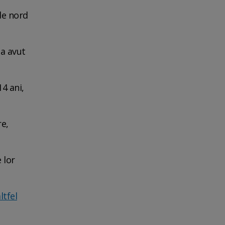
de nord
 a avut
14 ani,
re,
 lor
ltfel