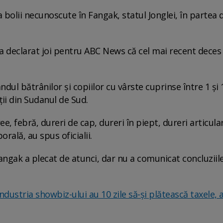
bolii necunoscute în Fangak, statul Jonglei, în partea 
a declarat joi pentru ABC News că cel mai recent deces
dul bătrânilor și copiilor cu vârste cuprinse între 1 și 
ții din Sudanul de Sud.
e, febră, dureri de cap, dureri în piept, dureri articula
rală, au spus oficialii.
angak a plecat de atunci, dar nu a comunicat concluziile
dustria showbiz-ului au 10 zile să-și plătească taxele, a