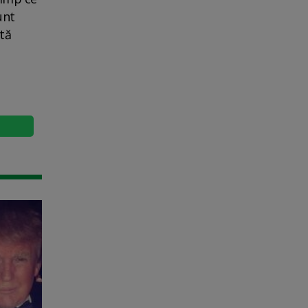
unt
ută