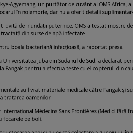
akye-Agyemang, un purtător de cuvânt al OMS Africa, a
ocarul în noiembrie, dar nu a oferit detalii suplimentar
 lovită de inundații puternice, OMS a testat mostre de
ntractată din surse de apă infectate.
tru boala bacteriană infecțioasă, a raportat presa.
la Universitatea Juba din Sudanul de Sud, a declarat pen
a Fangak pentru a efectua teste cu elicopterul, din ca
mentale au livrat materiale medicale către Fangak și su
 la tratarea oamenilor.
r internațional Médecins Sans Frontières (Medici fără fr
 focarele de boli.
ru stocarea apei și nu există colectare a gunoiului, în 