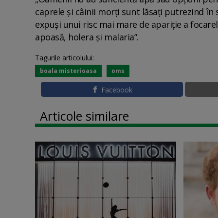
caprele și câinii morți sunt lăsați putrezind î
expuși unui risc mai mare de apariție a focarel
apoasă, holera și malaria”.
Tagurile articolului:
boala misterioasa
oms
Facebook
Articole similare