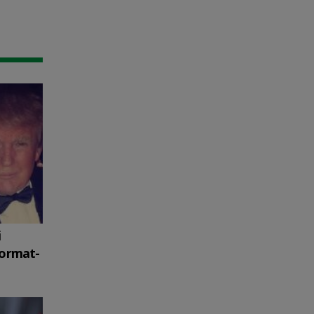
i
format-