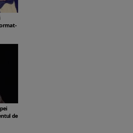
i
format-
upei
entul de