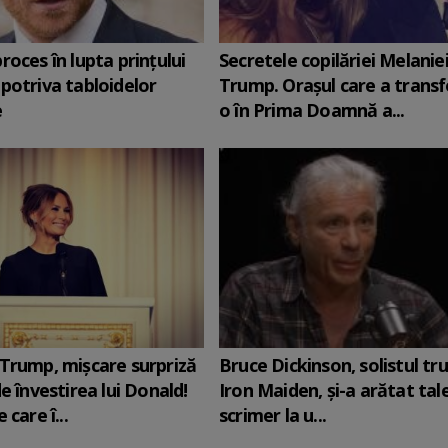
roces în lupta prinţului
Secretele copilăriei Melanie
potriva tabloidelor
Trump. Orașul care a trans
e
o în Prima Doamnă a...
Trump, mișcare surpriză
Bruce Dickinson, solistul tr
e învestirea lui Donald!
Iron Maiden, şi-a arătat tal
 care î...
scrimer la u...