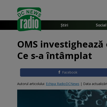
Știri
Social
OMS investighează 
Ce s-a întâmplat
Facebook
Autorul articolului:
Echipa RadioDCNews
|
Data actualizări