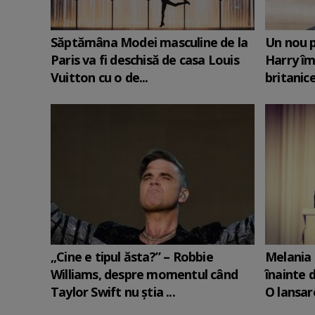
Săptămâna Modei masculine de la
Un nou p
Paris va fi deschisă de casa Louis
Harry îm
Vuitton cu o de...
britanic
„Cine e tipul ăsta?” – Robbie
Melania 
Williams, despre momentul când
înainte d
Taylor Swift nu știa ...
O lansare