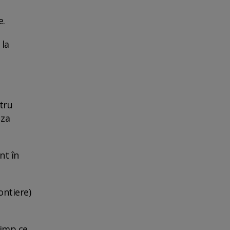
e.
 la
tru
uza
nt în
ontiere)
timp ce