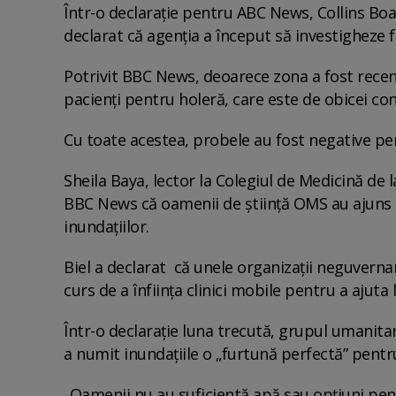
Într-o declarație pentru ABC News, Collins Bo
declarat că agenția a început să investigheze f
Potrivit BBC News, deoarece zona a fost recent
pacienți pentru holeră, care este de obicei co
Cu toate acestea, probele au fost negative pen
Sheila Baya, lector la Colegiul de Medicină de 
BBC News că oamenii de știință OMS au ajuns l
inundațiilor.
Biel a declarat că unele organizații neguverna
curs de a înființa clinici mobile pentru a ajuta
Într-o declarație luna trecută, grupul umanita
a numit inundațiile o „furtună perfectă” pentru
„Oamenii nu au suficientă apă sau opțiuni pent