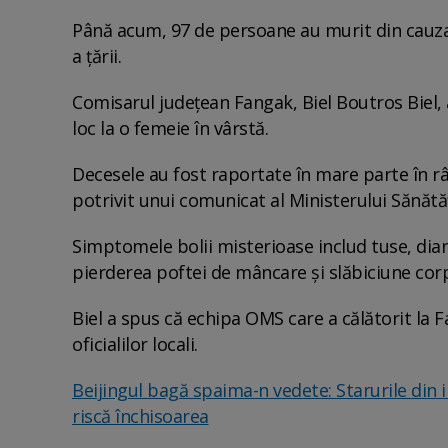
Până acum, 97 de persoane au murit din cauza 
a țării.
Comisarul județean Fangak, Biel Boutros Biel, 
loc la o femeie în vârstă.
Decesele au fost raportate în mare parte în rân
potrivit unui comunicat al Ministerului Sănătă
Simptomele bolii misterioase includ tuse, diare
pierderea poftei de mâncare și slăbiciune corpo
Biel a spus că echipa OMS care a călătorit la F
oficialilor locali.
Beijingul bagă spaima-n vedete: Starurile din in
riscă închisoarea