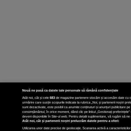
Nouă ne pasă ca datele tale personale să rămână confidențiale
Atât noi, cât și cele
683
de magazine partenere stocăm și accesăm date cu carac
urmărire care susțin scopurile indicate la rubrica „Noi, și partenerii noștri p
sunt dezactivate, este posibil ca anumite conținuturi și anunțuri publicitare pe
consimțământul, în orice moment, dând clic pe linkul „Gestionați preferințele” 
deveni disponibile în Site-ul web. Pentru detalii suplimentare, vă rugăm să ne co
Atât noi, cât și partenerii noștri prelucrăm datele pentru a oferi:
Utilizarea unor date precise de geolocație. Scanarea activă a caracteristicilor 