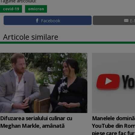
Tagurile articolului:
covid-19
omicron
Facebook
E-
Articole similare
Difuzarea serialului culinar cu
Manelele domină 
Meghan Markle, amânată
YouTube din Rom
piese care fac fur