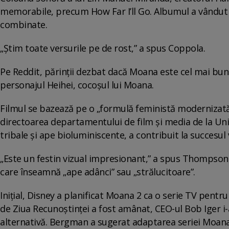
memorabile, precum How Far I’ll Go. Albumul a vândut 
combinate.
„Știm toate versurile pe de rost,” a spus Coppola.
Pe Reddit, părinții dezbat dacă Moana este cel mai bun 
personajul Heihei, cocoșul lui Moana.
Filmul se bazează pe o „formulă feministă modernizat
directoarea departamentului de film și media de la Univ
tribale și ape bioluminiscente, a contribuit la succesul 
„Este un festin vizual impresionant,” a spus Thompson, 
care înseamnă „ape adânci” sau „strălucitoare”.
Inițial, Disney a planificat Moana 2 ca o serie TV pentr
de Ziua Recunoștinței a fost amânat, CEO-ul Bob Iger i-a
alternativă. Bergman a sugerat adaptarea seriei Moana î