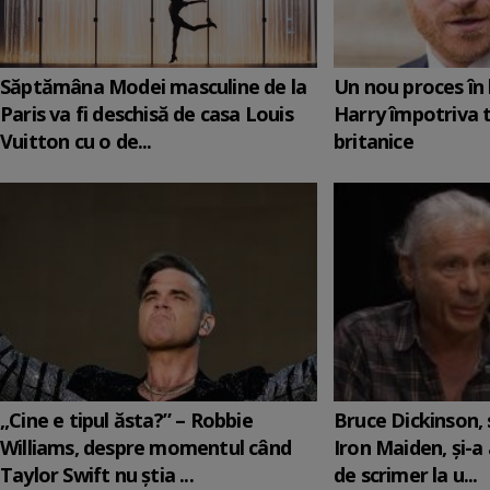
Săptămâna Modei masculine de la
Un nou proces în 
Paris va fi deschisă de casa Louis
Harry împotriva 
Vuitton cu o de...
britanice
„Cine e tipul ăsta?” – Robbie
Bruce Dickinson, s
Williams, despre momentul când
Iron Maiden, şi-a
Taylor Swift nu știa ...
de scrimer la u...