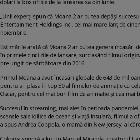
dolari la box office de la lansarea sa din iunie.
„Unii experți spun că Moana 2 ar putea depăși succesul
Entertainment Holdings Inc., cel mai mare lanț de cinema
noiembrie.
Estimările arată că Moana 2 ar putea genera încasări d
în primele cinci zile de lansare, surclasând filmul origi
prelungit de sărbătoare din 2016.
Primul Moana a avut încasări globale de 643 de milioan
pentru a-l plasa în top 30 al filmelor de animație cu ce
Oscar, pentru cel mai bun film de animație și cea mai b
Succesul în streaming, mai ales în perioada pandemiei 
scenele sale idilice de ocean și viață insulară, filmul a o
a spus Andrea Coppola, o mamă din New Jersey, al cărei 
Coloana sonoră a lui Lin-Manuel Miranda, creatorul Hami