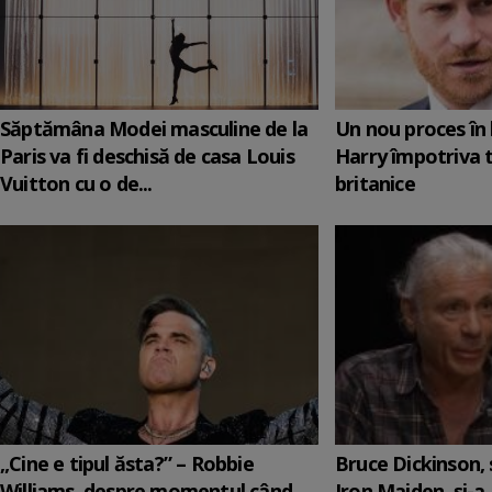
Săptămâna Modei masculine de la
Un nou proces în 
Paris va fi deschisă de casa Louis
Harry împotriva 
Vuitton cu o de...
britanice
„Cine e tipul ăsta?” – Robbie
Bruce Dickinson, s
Williams, despre momentul când
Iron Maiden, şi-a