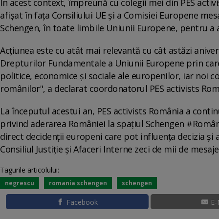
În acest context, împreună cu colegii mei din PES activi
afişat în fața Consiliului UE şi a Comisiei Europene me
Schengen, în toate limbile Uniunii Europene, pentru a 
Acțiunea este cu atât mai relevantă cu cât astăzi aniv
Drepturilor Fundamentale a Uniunii Europene prin care a
politice, economice și sociale ale europenilor, iar noi
românilor", a declarat coordonatorul PES activists Ro
La începutul acestui an, PES activists România a contin
privind aderarea României la spațiul Schengen #Români
direct decidenții europeni care pot influența decizia şi
Consiliul Justiție și Afaceri Interne zeci de mii de mesa
Tagurile articolului:
negrescu
romania schengen
schengen
Facebook
E-