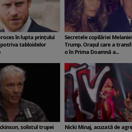
roces în lupta prinţului
Secretele copilăriei Melanie
potriva tabloidelor
Trump. Orașul care a trans
e
o în Prima Doamnă a...
ckinson, solistul trupei
Nicki Minaj, acuzată de agr