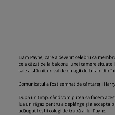
Liam Payne, care a devenit celebru ca membru 
ce a căzut de la balconul unei camere situate la
sale a stârnit un val de omagii de la fani din î
Comunicatul a fost semnat de cântăreţii Harry 
După un timp, când vom putea să facem acest
lua un răgaz pentru a deplânge şi a accepta pi
adăugat foştii colegi de trupă ai lui Payne.