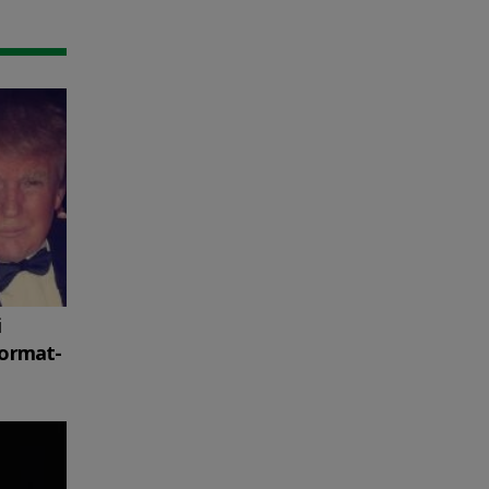
i
format-