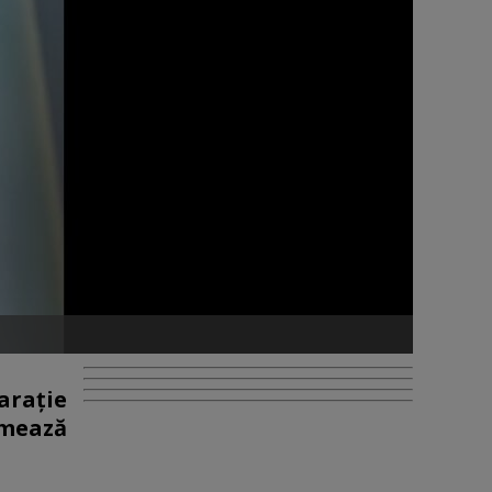
araţie
rmează