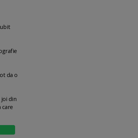
iubit
ografie
pot da o
joi din
a care