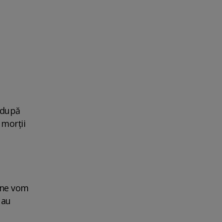
 după
 morţii
 ne vom
 au