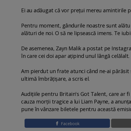
Ei au adăugat că vor preţui mereu amintirile p
Pentru moment, gândurile noastre sunt alături d
alături de noi. O să ne lipsească imens. Te iu
De asemenea, Zayn Malik a postat pe Instagra
în care cei doi apar aţipind unul lângă celălalt.
Am pierdut un frate atunci când ne-ai părăsit ş
ultimă îmbrăţişare, a scris el.
Audiţiile pentru Britain's Got Talent, care ar f
cauza morţii tragice a lui Liam Payne, a anun
pune în vânzare biletele pentru această emis
Facebook