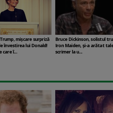
Trump, mișcare surpriză
Bruce Dickinson, solistul tr
e învestirea lui Donald!
Iron Maiden, şi-a arătat tal
 care î...
scrimer la u...