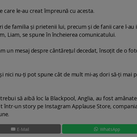
e care le-au creat împreună cu acesta.
e familia şi prietenii lui, precum şi de fanii care l-au 
bim, Liam, se spune în încheierea comunicatului.
m un mesaj despre cântăreţul decedat, însoţit de o fot
i nici nu-ţi pot spune cât de mult mi-aş dori să-ţi mai 
i trebui să aibă loc la Blackpool, Anglia, au fost amânate 
ţat într-un story pe Instagram Applause Store, compani
iune.
E-Mail
WhatsApp