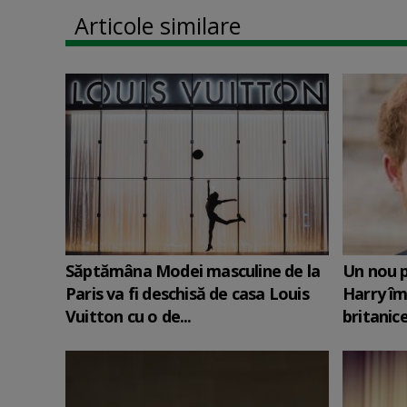
Articole similare
Săptămâna Modei masculine de la
Un nou p
Paris va fi deschisă de casa Louis
Harry îm
Vuitton cu o de...
britanic