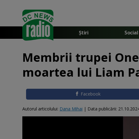
Știri
Social
Membrii trupei One 
moartea lui Liam P
Facebook
Autorul articolului:
Dana Mihai
|
Data publicării:
21.10.202