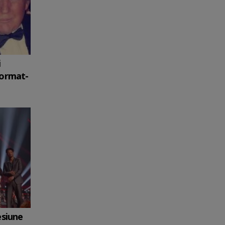
i
format-
esiune