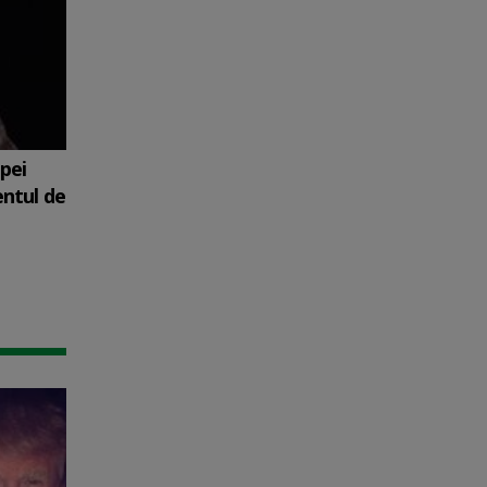
upei
entul de