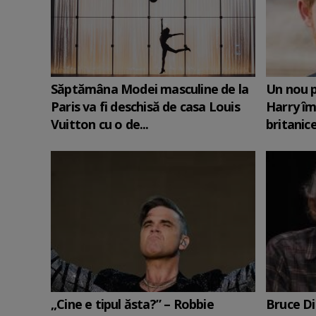
Săptămâna Modei masculine de la
Un nou p
Paris va fi deschisă de casa Louis
Harry îm
Vuitton cu o de...
britanic
„Cine e tipul ăsta?” – Robbie
Bruce Di