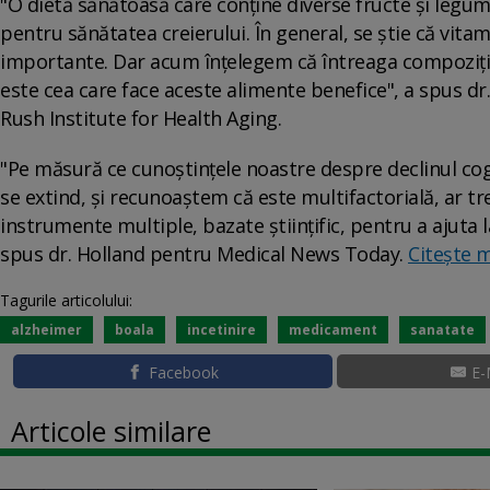
"O dietă sănătoasă care conține diverse fructe și legum
pentru sănătatea creierului. În general, se știe că vita
importante. Dar acum înțelegem că întreaga compoziție 
este cea care face aceste alimente benefice", a spus dr
Rush Institute for Health Aging.
"Pe măsură ce cunoștințele noastre despre declinul cog
se extind, și recunoaștem că este multifactorială, ar 
instrumente multiple, bazate științific, pentru a ajuta l
spus dr. Holland pentru Medical News Today.
Citește 
Tagurile articolului:
alzheimer
boala
incetinire
medicament
sanatate
Facebook
E-
Articole similare