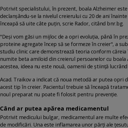
Potrivit specialistului, în prezent, boala Alzheimer es
declanşându-se la nivelul creierului cu 20 de ani înainte
înceapă să uite câte puţin, scrie Rador, citând bnr.bg.
"Deşi vom găsi un mijloc de a opri evoluţia, până în p
proteine agregate încep să se formeze în creier", a su
studiu clinic care demonstrează teoria conform căreia 
numite beta amiloid din creierul persoanelor cu boala A
acestea, ideea nu este nouă, oamenii de ştiinţă lucrând
Acad. Traikov a indicat că noua metodă ar putea opri 
acest tip în creier. Pacientul trebuie să înceapă trat
noul preparat nu poate fi folosit pentru prevenţie.
Când ar putea apărea medicamentul
Potrivit medicului bulgar, medicamentul are multe efect
de modificări. Una este inflamarea unor părţi ale ţesut