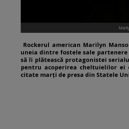
Maril
Rockerul american Marilyn Manson
uneia dintre fostele sale partenere 
să îi plătească protagonistei serial
pentru acoperirea cheltuielilor ei
citate marţi de presa din Statele U