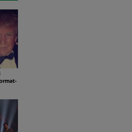
i
format-