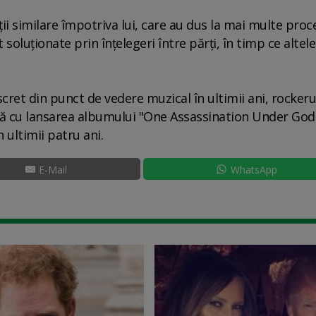
i similare împotriva lui, care au dus la mai multe proce
soluţionate prin înţelegeri între părţi, în timp ce altel
ret din punct de vedere muzical în ultimii ani, rockeru
tă cu lansarea albumului "One Assassination Under God
 ultimii patru ani.
E-Mail
WhatsApp