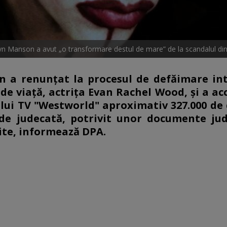
yn Manson a avut „o transformare destul de mare” de la scandalul di
 a renunţat la procesul de defăimare in
de viaţă, actriţa Evan Rachel Wood, şi a ac
ului TV "Westworld" aproximativ 327.000 de 
 de judecată, potrivit unor documente jud
nite, informează DPA.