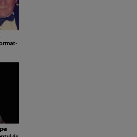
i
format-
upei
entul de