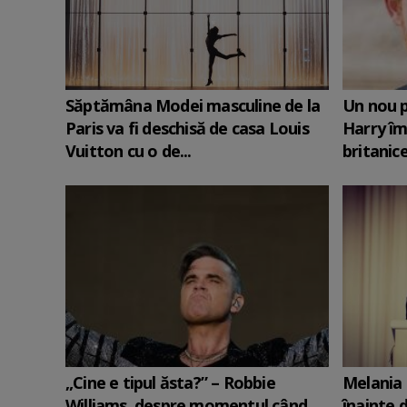
Săptămâna Modei masculine de la
Un nou p
Paris va fi deschisă de casa Louis
Harry îm
Vuitton cu o de...
britanic
„Cine e tipul ăsta?” – Robbie
Melania 
Williams, despre momentul când
înainte d