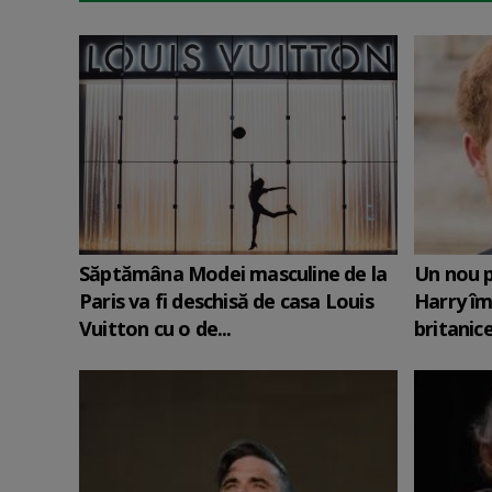
Săptămâna Modei masculine de la
Un nou p
Paris va fi deschisă de casa Louis
Harry îm
Vuitton cu o de...
britanic