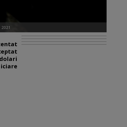
n 2021
tentat
ceptat
dolari
iciare