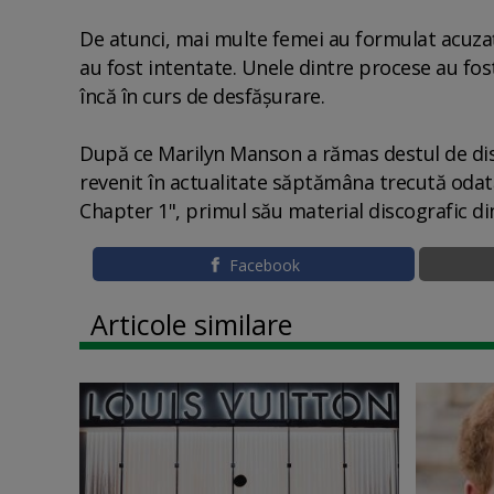
De atunci, mai multe femei au formulat acuzaţi
au fost intentate. Unele dintre procese au fost 
încă în curs de desfăşurare.
După ce Marilyn Manson a rămas destul de disc
revenit în actualitate săptămâna trecută oda
Chapter 1", primul său material discografic din
Facebook
Articole similare