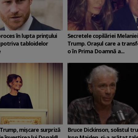
roces în lupta prinţului
Secretele copilăriei Melanie
potriva tabloidelor
Trump. Orașul care a trans
e
o în Prima Doamnă a...
Trump, mișcare surpriză
Bruce Dickinson, solistul tr
e învestirea lui Donald!
Iron Maiden, şi-a arătat tal