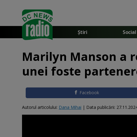
Știri
Social
Marilyn Manson a r
unei foste partener
Facebook
Autorul articolului:
Dana Mihai
|
Data publicării:
27.11.202