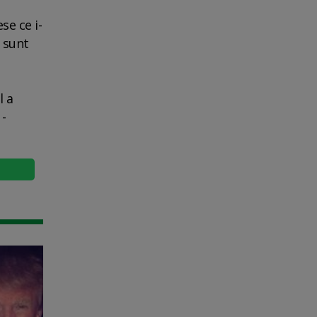
se ce i-
e sunt
l a
 -