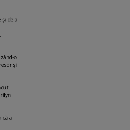
 şi de a
t
uzând-o
resor şi
ăcut
rilyn
 că a