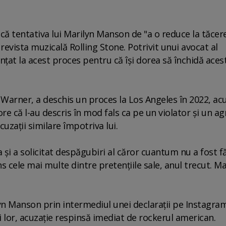
că tentativa lui Marilyn Manson de "a o reduce la tăcere
 revista muzicală Rolling Stone. Potrivit unui avocat al
nţat la acest proces pentru că îşi dorea să închidă aces
 Warner, a deschis un proces la Los Angeles în 2022, ac
e că l-au descris în mod fals ca pe un violator şi un ag
uzaţii similare împotriva lui.
ra şi a solicitat despăgubiri al căror cuantum nu a fost f
s cele mai multe dintre pretenţiile sale, anul trecut. Ma
yn Manson prin intermediul unei declaraţii pe Instagram
ei lor, acuzaţie respinsă imediat de rockerul american.