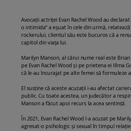
Avocaţii actriţei Evan Rachel Wood au declarat 
o intimida" a eşuat în cele din urmă, relatează
rockerului, clientul său este bucuros că a renu
capitol din viaţa lui.
Marilyn Manson, al cărui nume real este Brian
pe Evan Rachel Wood şi pe prietena ei Illma Gor
că le-au încurajat pe alte femei să formuleze ac
El susţine că aceste acuzaţii i-au afectat carie
public. Cu toate acestea, un judecător a respin
Manson a făcut apoi recurs la acea sentinţă.
În 2021, Evan Rachel Wood l-a acuzat pe Maril
agresat-o psihologic şi sexual în timpul relaţi