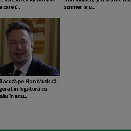
 care î...
scrimer la u...
îl acuză pe Elon Musk că
agerat în legătură cu
său în anu...