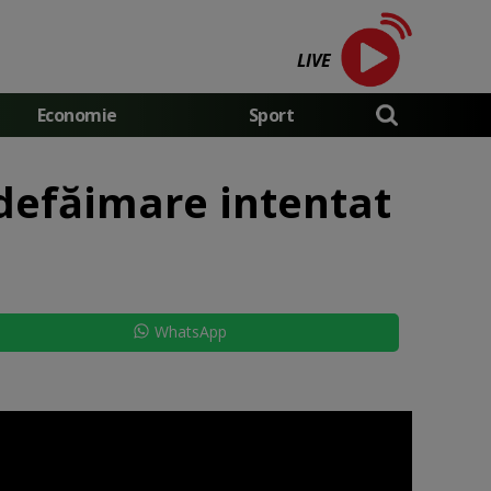
LIVE
Economie
Sport
defăimare intentat
WhatsApp