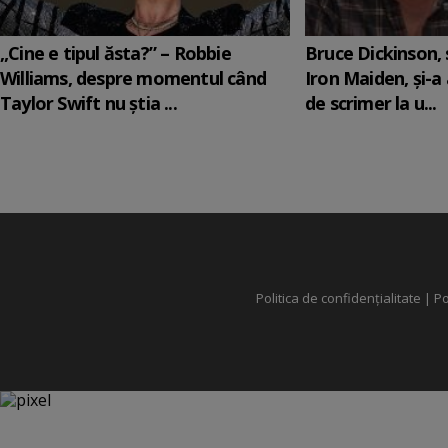
„Cine e tipul ăsta?” – Robbie
Bruce Dickinson, s
Williams, despre momentul când
Iron Maiden, şi-a
Taylor Swift nu știa ...
de scrimer la u...
Politica de confidențialitate
|
Po