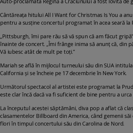
Auto-proclamata Regină a Crăciunului a fost lovită de g
Cântăreața hitului All I Want for Christmas Is You a an
pentru a susține concertul programat în acea seară la 
„Pittsburgh, îmi pare rău să vă spun că am făcut gripă”
înainte de concert. „Îmi frânge inima să anunț că, din p
Vă iubesc atât de mult pe toți.”
Mariah se află în mijlocul turneului său din SUA intitu
California și se încheie pe 17 decembrie în New York.
Următorul spectacol al artistei este programat la Prude
este clar încă dacă va fi suficient de bine pentru a urca
La începutul acestei săptămâni, diva pop a aflat că clas
clasamentelor Billboard din America, când gemenii săi
flori în timpul concertului său din Carolina de Nord.