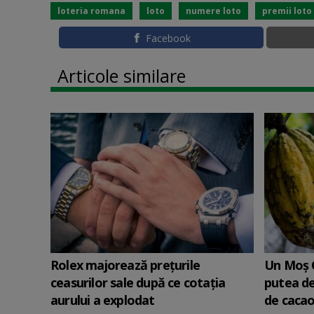
loteria romana
loto
numere loto
premii loto
Facebook
Articole similare
Rolex majorează preţurile
Un Moş C
ceasurilor sale după ce cotaţia
putea de
aurului a explodat
de cacao,