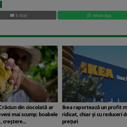
E-Mail
WhatsApp
răciun din ciocolată ar
Ikea raportează un profit m
veni mai scump; boabele
ridicat, chiar și cu reduceri d
 creştere...
preţuri