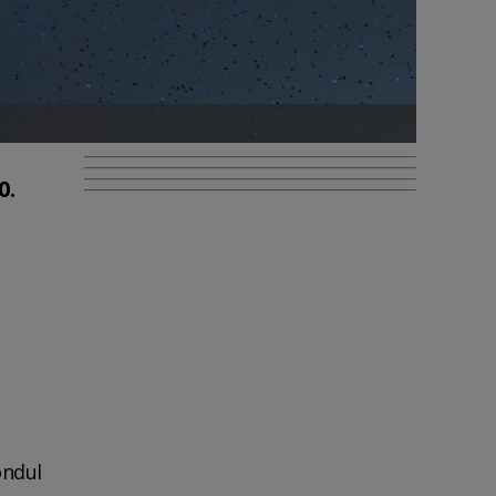
0.
ondul