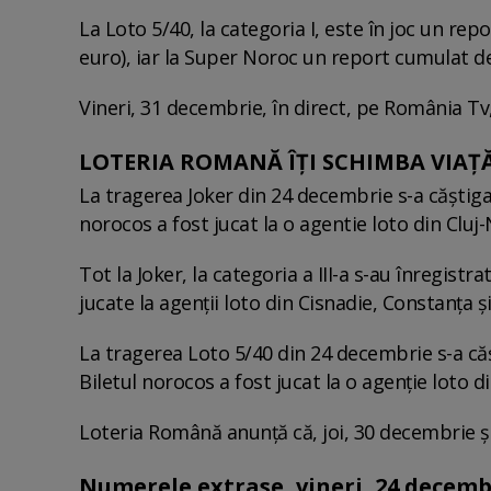
La Loto 5/40, la categoria I, este în joc un rep
euro), iar la Super Noroc un report cumulat de
Vineri, 31 decembrie, în direct, pe România Tv
LOTERIA ROMANĂ ÎȚI SCHIMBA VIAȚĂ
La tragerea Joker din 24 decembrie s-a căștigat 
norocos a fost jucat la o agentie loto din Cluj
Tot la Joker, la categoria a III-a s-au înregistra
jucate la agenții loto din Cisnadie, Constanța ș
La tragerea Loto 5/40 din 24 decembrie s-a cășt
Biletul norocos a fost jucat la o agenție loto 
Loteria Română anunţă că, joi, 30 decembrie şi 
Numerele extrase, vineri, 24 decembr