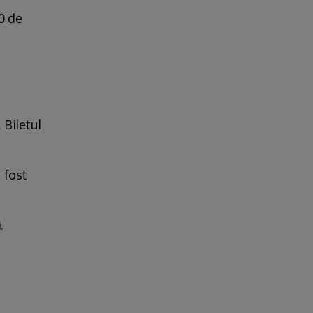
0 de
 Biletul
u fost
.