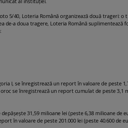
unicat al instituţiei.
i Loto 5/40, Loteria Română organizează două trageri: o 
 cea de-a doua tragere, Loteria Română suplimentează f
:
goria I, se înregistrează un report în valoare de peste 1,
a Noroc se înregistrează un report cumulat de peste 3,1 
ce depăşeşte 31,59 milioane lei (peste 6,38 milioane de eu
eport în valoare de peste 201.000 lei (peste 40.600 de eu