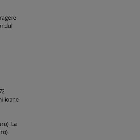
tragere
ondul
72
milioane
ro). La
ro).