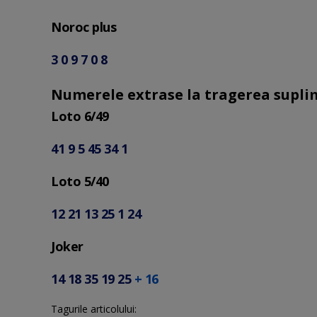
Noroc plus
3 0 9 7 0 8
Numerele extrase la tragerea suplim
Loto 6/49
41 9 5 45 34 1
Loto 5/40
12 21 13 25 1 24
Joker
14 18 35 19 25
+ 16
Tagurile articolului: