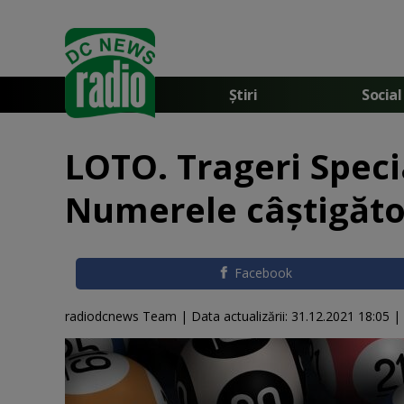
Știri
Social
LOTO. Trageri Speci
Numerele câștigăt
Facebook
radiodcnews Team |
Data actualizării:
31.12.2021 18:05
|