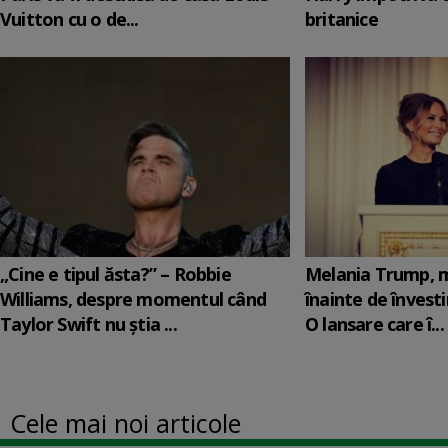
Vuitton cu o de...
britanice
„Cine e tipul ăsta?” – Robbie
Melania Trump, m
Williams, despre momentul când
înainte de învesti
Taylor Swift nu știa ...
O lansare care î...
Cele mai noi articole