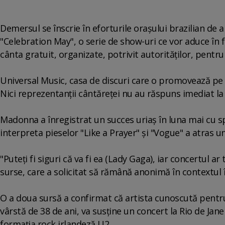
Demersul se înscrie în eforturile oraşului brazilian de 
"Celebration May", o serie de show-uri ce vor aduce în f
cânta gratuit, organizate, potrivit autorităţilor, pentr
Universal Music, casa de discuri care o promovează pe 
Nici reprezentanţii cântăreţei nu au răspuns imediat la 
Madonna a înregistrat un succes uriaş în luna mai cu s
interpreta pieselor "Like a Prayer" şi "Vogue" a atras u
"Puteţi fi siguri că va fi ea (Lady Gaga), iar concertul ar
surse, care a solicitat să rămână anonimă în contextul în
O a doua sursă a confirmat că artista cunoscută pentr
vârstă de 38 de ani, va susţine un concert la Rio de Jane
formaţia rock irlandeză U2.