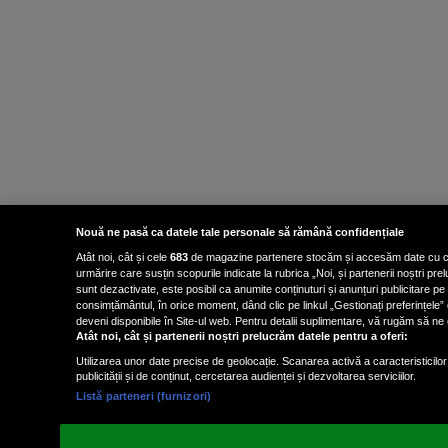
Nouă ne pasă ca datele tale personale să rămână confidențiale
Atât noi, cât și cele
683
de magazine partenere stocăm și accesăm date cu carac
urmărire care susțin scopurile indicate la rubrica „Noi, și partenerii noștri p
sunt dezactivate, este posibil ca anumite conținuturi și anunțuri publicitare pe
consimțământul, în orice moment, dând clic pe linkul „Gestionați preferințele” 
deveni disponibile în Site-ul web. Pentru detalii suplimentare, vă rugăm să ne co
Atât noi, cât și partenerii noștri prelucrăm datele pentru a oferi:
Utilizarea unor date precise de geolocație. Scanarea activă a caracteristicilor 
publicității și de conținut, cercetarea audienței și dezvoltarea serviciilor.
Listă parteneri (furnizori)