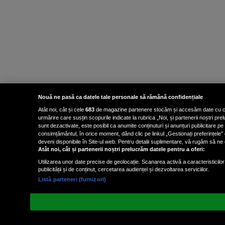
Nouă ne pasă ca datele tale personale să rămână confidențiale
Atât noi, cât și cele
683
de magazine partenere stocăm și accesăm date cu carac
urmărire care susțin scopurile indicate la rubrica „Noi, și partenerii noștri p
sunt dezactivate, este posibil ca anumite conținuturi și anunțuri publicitare pe
consimțământul, în orice moment, dând clic pe linkul „Gestionați preferințele” 
deveni disponibile în Site-ul web. Pentru detalii suplimentare, vă rugăm să ne co
Atât noi, cât și partenerii noștri prelucrăm datele pentru a oferi:
Utilizarea unor date precise de geolocație. Scanarea activă a caracteristicilor 
publicității și de conținut, cercetarea audienței și dezvoltarea serviciilor.
Listă parteneri (furnizori)