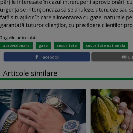
părțile interesate în cazul întreruperii aprovizionării 
urgență se intenționează să se anuleze, atenueze sau să
față situațiilor în care alimentarea cu gaze naturale pe
garantată tuturor clienților, cu precădere clienților prot
Tagurile articolului:
aprovizionare
gaze
securitate
securitate nationala
Facebook
E-
Articole similare