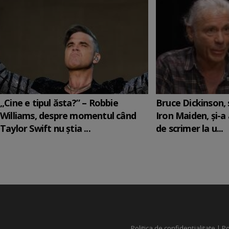
„Cine e tipul ăsta?” – Robbie
Bruce Dickinson, s
Williams, despre momentul când
Iron Maiden, şi-a
Taylor Swift nu știa ...
de scrimer la u...
Politica de confidențialitate
|
Po