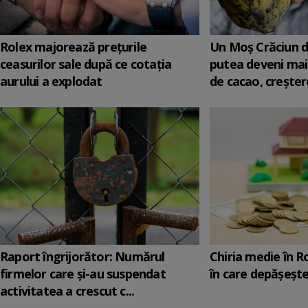
Rolex majorează preţurile
Un Moş Crăciun di
ceasurilor sale după ce cotaţia
putea deveni mai
aurului a explodat
de cacao, creştere
Raport îngrijorător: Numărul
Chiria medie în 
firmelor care şi-au suspendat
în care depăşeşte
activitatea a crescut c...