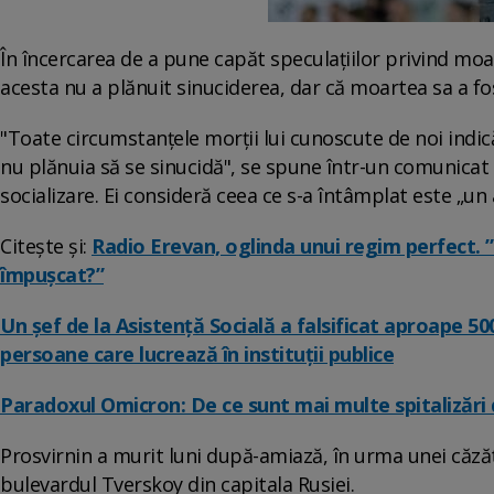
În încercarea de a pune capăt speculațiilor privind moar
acesta nu a plănuit sinuciderea, dar că moartea sa a fo
"Toate circumstanțele morții lui cunoscute de noi indică 
nu plănuia să se sinucidă", se spune într-un comunicat al
socializare. Ei consideră ceea ce s-a întâmplat este „un a
Citește și:
Radio Erevan, oglinda unui regim perfect.
împușcat?”
Un șef de la Asistență Socială a falsificat aproape 500
persoane care lucrează în instituții publice
Paradoxul Omicron: De ce sunt mai multe spitalizări
Prosvirnin a murit luni după-amiază, în urma unei căzătur
bulevardul Tverskoy din capitala Rusiei.