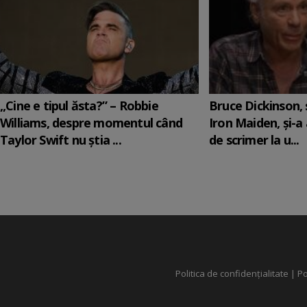
„Cine e tipul ăsta?” – Robbie
Bruce Dickinson, s
Williams, despre momentul când
Iron Maiden, şi-a
Taylor Swift nu știa ...
de scrimer la u...
Politica de confidențialitate
|
Po