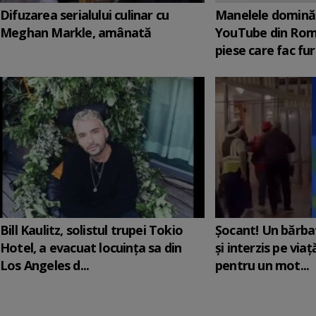
Difuzarea serialului culinar cu
Manelele domină 
Meghan Markle, amânată
YouTube din Rom
piese care fac fur
Bill Kaulitz, solistul trupei Tokio
Șocant! Un bărba
Hotel, a evacuat locuinţa sa din
și interzis pe via
Los Angeles d...
pentru un mot...