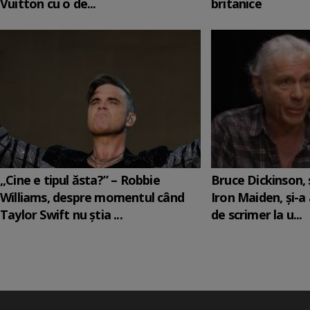
Vuitton cu o de...
britanice
„Cine e tipul ăsta?” – Robbie
Bruce Dickinson, s
Williams, despre momentul când
Iron Maiden, şi-a
Taylor Swift nu știa ...
de scrimer la u...