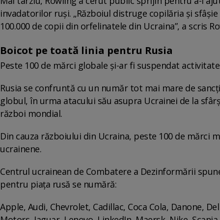
Mai târziu, Rowling a cerut public sprijin pentru a-i aj
invadatorilor ruși. „Războiul distruge copilăria și sfâș
100.000 de copii din orfelinatele din Ucraina”, a scris Ro
Boicot pe toată linia pentru Rusia
Peste 100 de mărci globale și-ar fi suspendat activitate
Rusia se confruntă cu un număr tot mai mare de sancțiun
globul, în urma atacului său asupra Ucrainei de la sfârși
război mondial.
Din cauza războiului din Ucraina, peste 100 de mărci mon
ucrainene.
Centrul ucrainean de Combatere a Dezinformării spune 
pentru piața rusă se numără:
Apple, Audi, Chevrolet, Cadillac, Coca Cola, Danone, Del
Motors, Jaguar, Lenovo, LinkedIn, Maersk, Nike, Scani