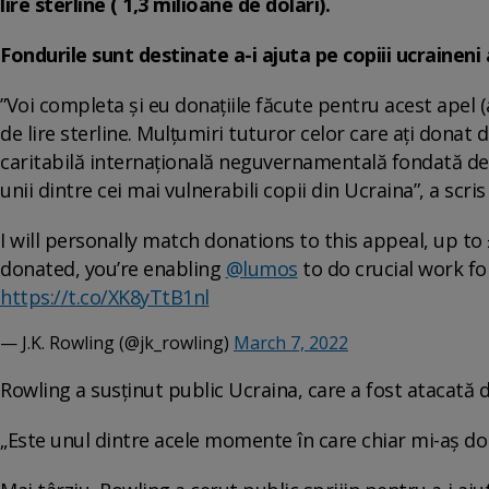
lire sterline ( 1,3 milioane de dolari).
Fondurile sunt destinate a-i ajuta pe copiii ucraineni
”Voi completa și eu donațiile făcute pentru acest apel (a
de lire sterline. Mulțumiri tuturor celor care ați donat
caritabilă internațională neguvernamentală fondată de
unii dintre cei mai vulnerabili copii din Ucraina”, a scri
I will personally match donations to this appeal, up to
donated, you’re enabling
@lumos
to do crucial work fo
https://t.co/XK8yTtB1nl
— J.K. Rowling (@jk_rowling)
March 7, 2022
Rowling a susținut public Ucraina, care a fost atacată d
„Este unul dintre acele momente în care chiar mi-aș dori