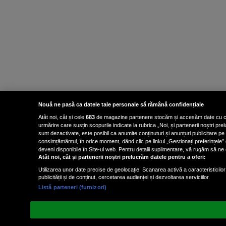
Nouă ne pasă ca datele tale personale să rămână confidențiale
Atât noi, cât și cele
683
de magazine partenere stocăm și accesăm date cu carac
urmărire care susțin scopurile indicate la rubrica „Noi, și partenerii noștri p
sunt dezactivate, este posibil ca anumite conținuturi și anunțuri publicitare pe
consimțământul, în orice moment, dând clic pe linkul „Gestionați preferințele” 
deveni disponibile în Site-ul web. Pentru detalii suplimentare, vă rugăm să ne co
Atât noi, cât și partenerii noștri prelucrăm datele pentru a oferi:
Utilizarea unor date precise de geolocație. Scanarea activă a caracteristicilor 
publicității și de conținut, cercetarea audienței și dezvoltarea serviciilor.
Listă parteneri (furnizori)