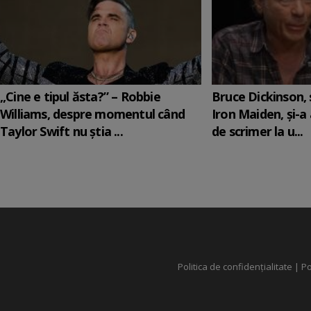
„Cine e tipul ăsta?” – Robbie
Bruce Dickinson, s
Williams, despre momentul când
Iron Maiden, şi-a
Taylor Swift nu știa ...
de scrimer la u...
Politica de confidențialitate
|
Po