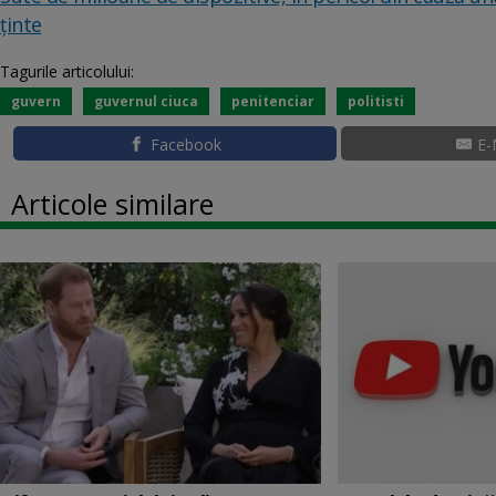
ținte
Tagurile articolului:
guvern
guvernul ciuca
penitenciar
politisti
Facebook
E-
Articole similare