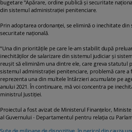
bugetare "Apărare, ordine publică şi securitate naţională
din sistemul administraţiei penitenciare.
Prin adoptarea ordonanţei, se elimină o inechitate din 
securitate naţională.
"Una din priorităţile pe care le-am stabilit după prelu
inechităţilor de salarizare din sistemul judiciar şi siste
reuşit să eliminăm una dintre ele, care greva statutul po
sistemul administraţiei penitenciare, problemă care a 
reprezenta una din multele întârzieri acumulate pe agen
anului 2021. În continuare, mă voi concentra pe inechităţ
ministrul Justiţiei.
Proiectul a fost avizat de Ministerul Finanţelor, Minister
al Guvernului - Departamentul pentru relaţia cu Parlamen
Sute de milioane de dispozitive, în pericol din cauza un