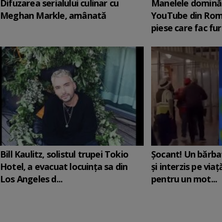
Difuzarea serialului culinar cu
Manelele domină 
Meghan Markle, amânată
YouTube din Rom
piese care fac fur
Bill Kaulitz, solistul trupei Tokio
Șocant! Un bărba
Hotel, a evacuat locuinţa sa din
și interzis pe via
Los Angeles d...
pentru un mot...