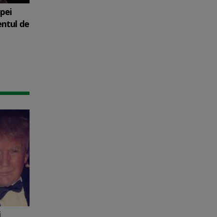
upei
entul de
i