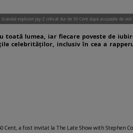
Scandal exploziv! Jay-Z criticat dur de 50 Cent după acuzațiile de viol
u toată lumea, iar fiecare poveste de iubir
ile celebrităților, inclusiv în cea a rapperu
0 Cent, a fost invitat la The Late Show with Stephen Co