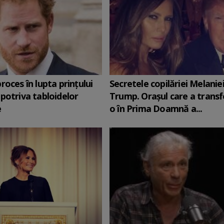
roces în lupta prinţului
Secretele copilăriei Melanie
potriva tabloidelor
Trump. Orașul care a trans
e
o în Prima Doamnă a...