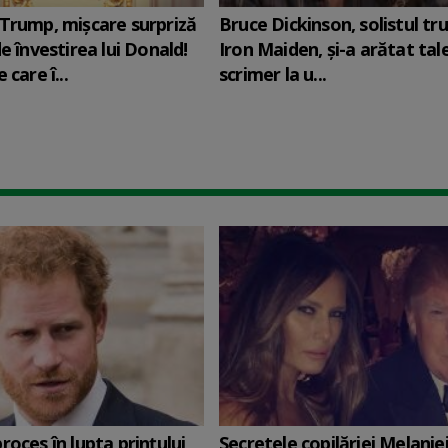
Trump, mișcare surpriză
Bruce Dickinson, solistul tr
e învestirea lui Donald!
Iron Maiden, şi-a arătat tal
 care î...
scrimer la u...
roces în lupta prinţului
Secretele copilăriei Melanie