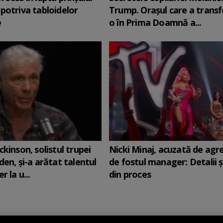
potriva tabloidelor
Trump. Orașul care a trans
e
o în Prima Doamnă a...
ckinson, solistul trupei
Nicki Minaj, acuzată de agr
den, şi-a arătat talentul
de fostul manager: Detalii 
r la u...
din proces