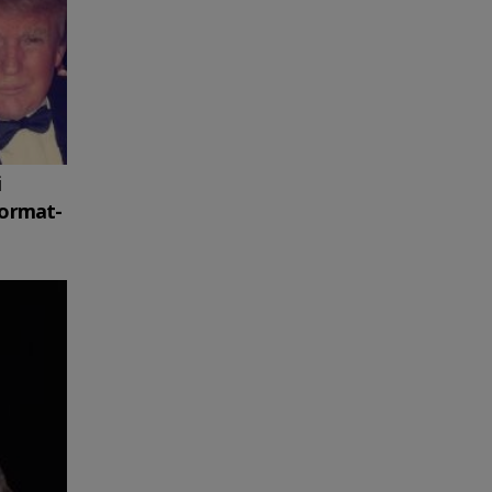
i
format-