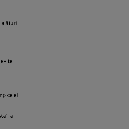
 alături
 evite
mp ce el
ta”, a