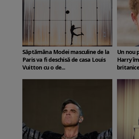
Săptămâna Modei masculine de la
Un nou p
Paris va fi deschisă de casa Louis
Harry îm
Vuitton cu o de...
britanic