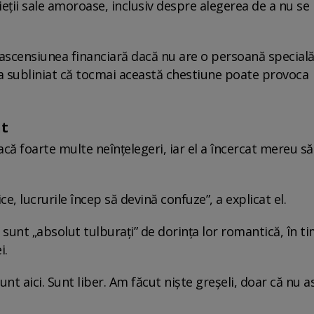
ieții sale amoroase, inclusiv despre alegerea de a nu se
 ascensiunea financiară dacă nu are o persoană specială
 a subliniat că tocmai această chestiune poate provoca
nt
acă foarte multe neînțelegeri, iar el a încercat mereu să
ce, lucrurile încep să devină confuze”, a explicat el.
 sunt „absolut tulburați” de dorința lor romantică, în ti
i.
unt aici. Sunt liber. Am făcut niște greșeli, doar că nu as