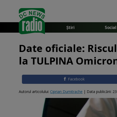
Știri
Social
Date oficiale: Risc
la TULPINA Omicro
Facebook
Autorul articolului:
Ciprian Dumitrache
|
Data publicării:
23