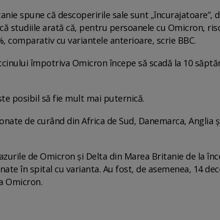
tanie spune că descoperirile sale sunt „încurajatoare”, 
ă studiile arată că, pentru persoanele cu Omicron, ris
, comparativ cu variantele anterioare, scrie BBC.
accinului împotriva Omicron începe să scadă la 10 săpt
te posibil să fie mult mai puternică.
onate de curând din Africa de Sud, Danemarca, Anglia și
zurile de Omicron și Delta din Marea Britanie de la în
nate în spital cu varianta. Au fost, de asemenea, 14 dec
ea Omicron.