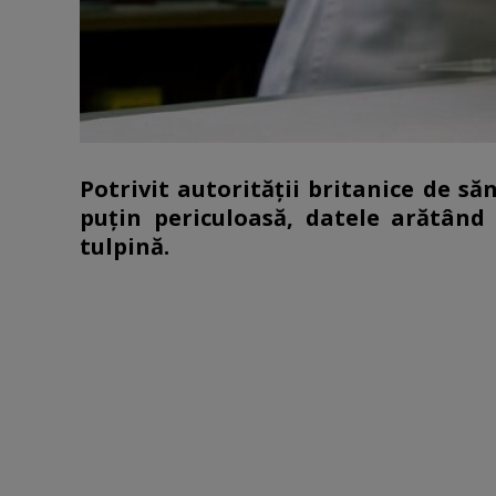
Potrivit autorității britanice de s
puțin periculoasă, datele arătân
tulpină.