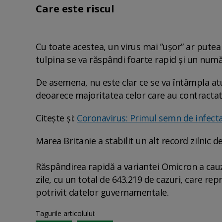
Care este riscul
Cu toate acestea, un virus mai ”ușor” ar putea
tulpina se va răspândi foarte rapid și un num
De asemena, nu este clar ce se va întâmpla at
deoarece majoritatea celor care au contractat
Citește și:
Coronavirus: Primul semn de infect
Marea Britanie a stabilit un alt record zilnic d
Răspândirea rapidă a variantei Omicron a cauz
zile, cu un total de 643.219 de cazuri, care r
potrivit datelor guvernamentale.
Tagurile articolului: