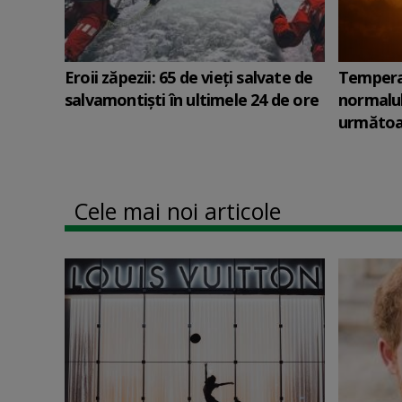
Eroii zăpezii: 65 de vieți salvate de
Tempera
salvamontiști în ultimele 24 de ore
normalul 
următoar
Cele mai noi articole