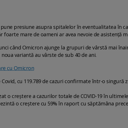
 pune presiune asupra spitalelor în eventualitatea în c
ăr foarte mare de oameni ar avea nevoie de asistență m
unci când Omicron ajunge la grupuri de vârstă mai înai
 noua variantă au vârste de sub 40 de ani.
are cu Omicron
e Covid, cu 119.789 de cazuri confirmate într-o singură zi
at o creştere a cazurilor totale de COVID-19 în ultimel
eprezintă o creştere cu 59% în raport cu săptămâna prec