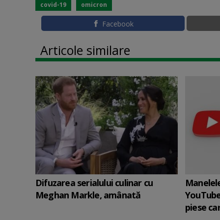
covid-19
omicron
Facebook
Articole similare
Difuzarea serialului culinar cu
Manelele
Meghan Markle, amânată
YouTube
piese car