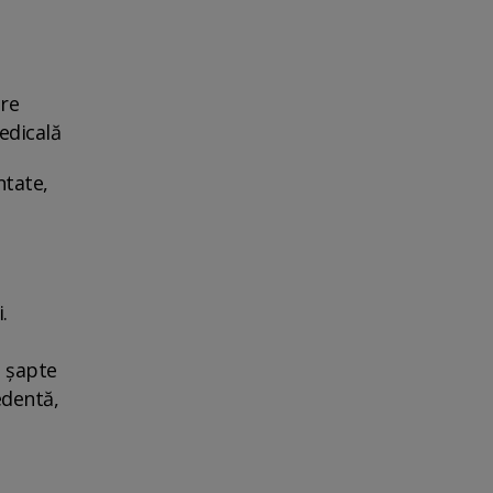
are
edicală
ntate,
.
e şapte
edentă,