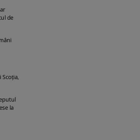
dar
cul de
ămâni
 Scoția,
ceputul
ese la