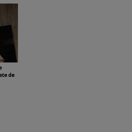
e
ate de