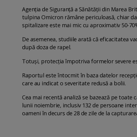
Agenția de Siguranță a Sănătății din Marea Bri
tulpina Omicron rămâne periculoasă, chiar dac
spitalizare este mai mic cu aproximativ 50-70%
De asemenea, studiile arată că eficacitatea v
după doza de rapel.
Totuși, protecția împotriva formelor severe es
Raportul este întocmit în baza datelor recepți
care au indicat o severitate redusă a bolii.
Cea mai recentă analiză se bazează pe toate ca
lunii noiembrie, inclusiv 132 de persoane inter
oameni în decurs de 28 de zile de la capturar