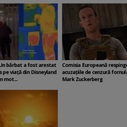
Un bărbat a fost arestat
Comisia Europeană resping
is pe viață din Disneyland
acuzaţiile de cenzură fornul
n mot...
Mark Zuckerberg