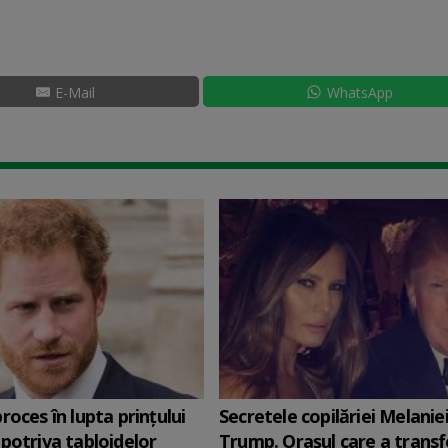
E-Mail
WhatsApp
roces în lupta prinţului
Secretele copilăriei Melanie
potriva tabloidelor
Trump. Orașul care a trans