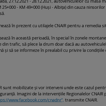
oada, 27.12.2021 - 28.12.2021, autovehiculelor cu masa 
25+000 - KM 49+000 (Huşi - Albiţa) din cauza ninsorilor
să.
ează în prezent cu utilajele CNAIR pentru a remedia sit
sează în această perioadă, în special în zonele montane
le din trafic, să plece la drum doar dacă au autovehicule
 şi să se informeze în prealabil cu privire la condiţiile
IR sunt mobilizate şi vor interveni unde este cazul pent
siguranţă. Imagini de la intervenţiile Regionalelor CNAIR 
tps://www.facebook.com/cnadnr”,
transmite CNAIR.