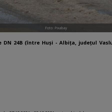
Foto: Pixabay
pe DN 24B (între Huşi - Albiţa, judeţul Vaslu