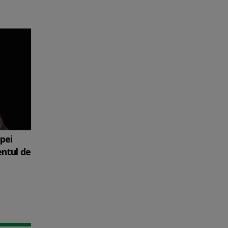
upei
entul de