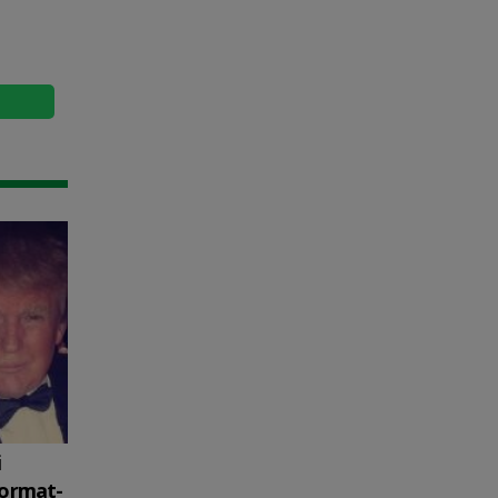
i
format-