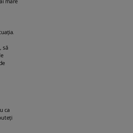
mai mare
uaţia.
, să
le
 de
ru ca
puteţi