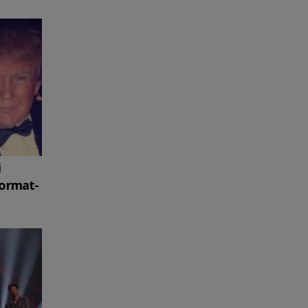
i
format-