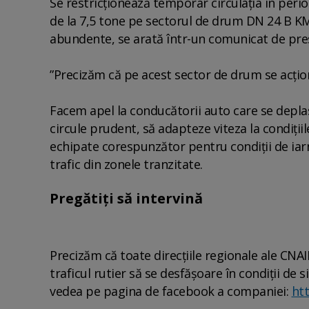
Se restricţionează temporar circulaţia în peri
de la 7,5 tone pe sectorul de drum DN 24 B KM 
abundente, se arată într-un comunicat de pre
”Precizăm că pe acest sector de drum se acţion
Facem apel la conducătorii auto care se depla
circule prudent, să adapteze viteza la condiţii
echipate corespunzător pentru condiţii de iarnă
trafic din zonele tranzitate.
Pregătiți să intervină
Precizăm că toate direcţiile regionale ale CNA
traficul rutier să se desfăşoare în condiţii de 
vedea pe pagina de facebook a companiei:
ht