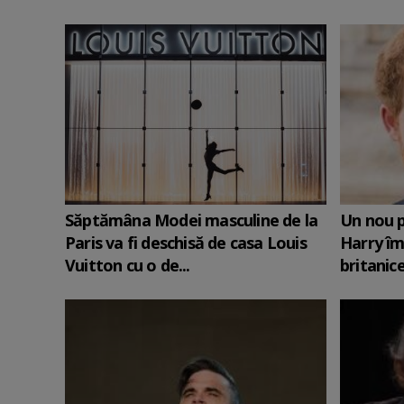
Săptămâna Modei masculine de la
Un nou p
Paris va fi deschisă de casa Louis
Harry îm
Vuitton cu o de...
britanic