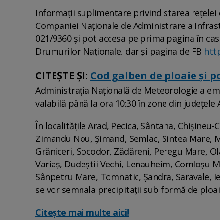
Informaţii suplimentare privind starea reţelei
Companiei Naţionale de Administrare a Infrastr
021/9360 şi pot accesa pe prima pagina în cas
Drumurilor Naţionale, dar şi pagina de FB
htt
CITEȘTE ȘI:
Cod galben de ploaie și po
Administraţia Naţională de Meteorologie a emi
valabilă până la ora 10:30 în zone din judeţele 
În localităţile Arad, Pecica, Sântana, Chişineu-
Zimandu Nou, Şimand, Semlac, Sintea Mare, Miş
Grăniceri, Socodor, Zădăreni, Peregu Mare, Olar
Variaş, Dudeştii Vechi, Lenauheim, Comloşu Ma
Sânpetru Mare, Tomnatic, Şandra, Saravale, Ie
se vor semnala precipitaţii sub formă de ploa
Citește mai multe aici!