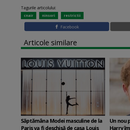
Tagurile articolului:
cnair
ninsori
restrictii
Facebook
Articole similare
Săptămâna Modei masculine de la
Un nou p
Paris va fi deschisă de casa Louis
Harry îm