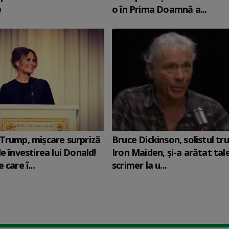
e
o în Prima Doamnă a...
Trump, mișcare surpriză
Bruce Dickinson, solistul tr
e învestirea lui Donald!
Iron Maiden, şi-a arătat tal
 care î...
scrimer la u...