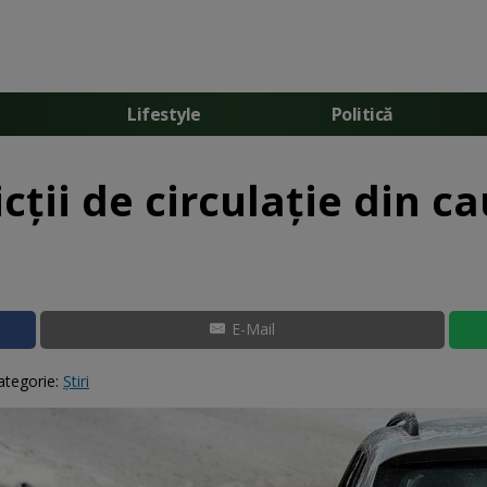
Lifestyle
Politică
ții de circulație din ca
E-Mail
ategorie:
Știri