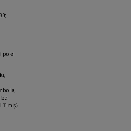
33;
 polei
iu,
mbolia,
led,
l Timiş)