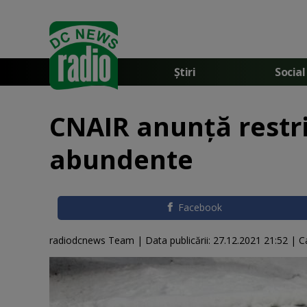
Știri
Social
CNAIR anunță restric
abundente
Facebook
radiodcnews Team |
Data publicării:
27.12.2021 21:52
| C