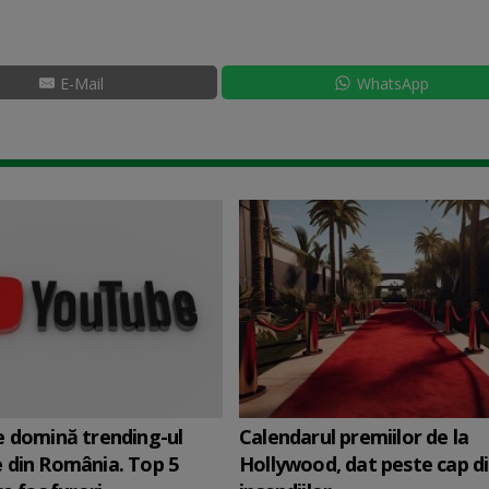
E-Mail
WhatsApp
 domină trending-ul
Calendarul premiilor de la
 din România. Top 5
Hollywood, dat peste cap d