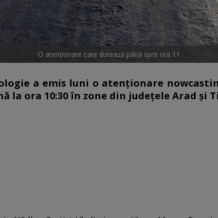
O atenționare care durează până spre ora 11
ologie a emis luni o atenţionare nowcasti
ă la ora 10:30 în zone din judeţele Arad şi T