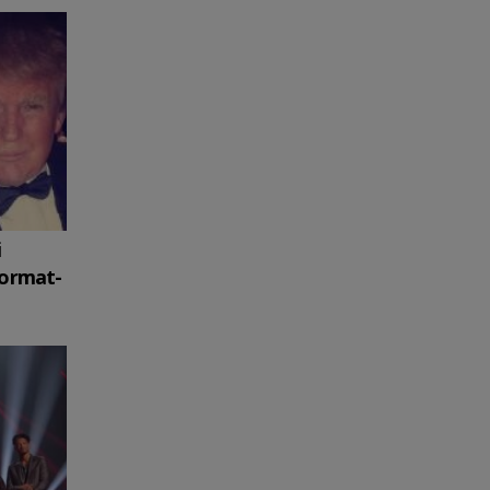
i
format-