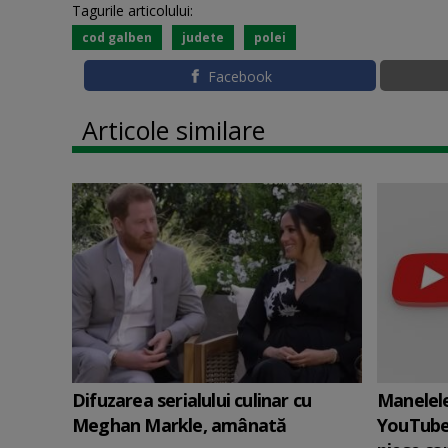
Tagurile articolului:
cod galben
judete
polei
Facebook
Articole similare
Difuzarea serialului culinar cu
Manelele
Meghan Markle, amânată
YouTube