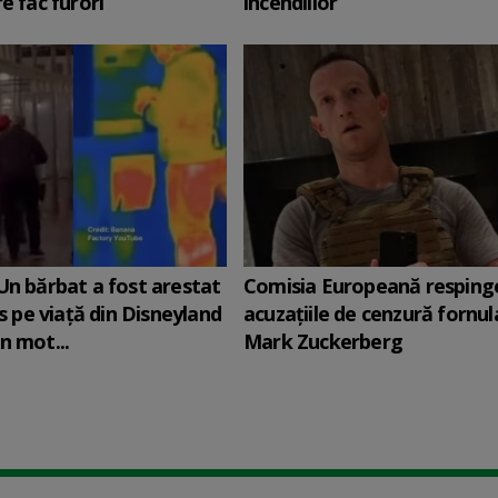
e fac furori
incendiilor
Un bărbat a fost arestat
Comisia Europeană resping
is pe viață din Disneyland
acuzaţiile de cenzură fornul
n mot...
Mark Zuckerberg