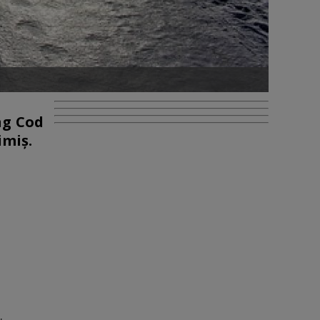
ng Cod
imiş.