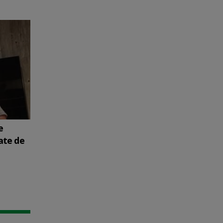
e
ate de