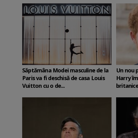
Săptămâna Modei masculine de la
Un nou p
Paris va fi deschisă de casa Louis
Harry îm
Vuitton cu o de...
britanic