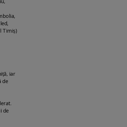
iu,
mbolia,
led,
l Timiş)
iţă, iar
ă de
erat.
i de