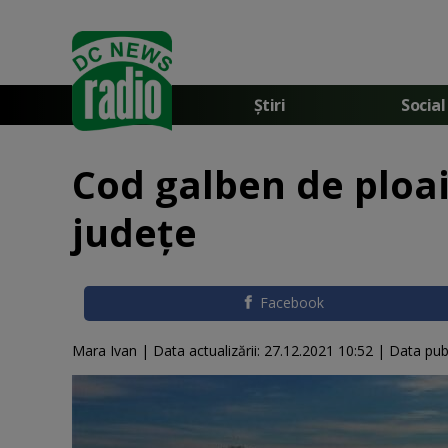
Știri
Social
Cod galben de ploaie
județe
Facebook
Mara Ivan |
Data actualizării:
27.12.2021 10:52
|
Data publ