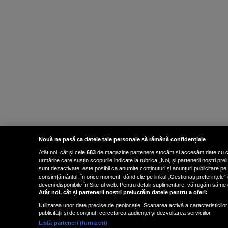
Nouă ne pasă ca datele tale personale să rămână confidențiale
Atât noi, cât și cele
683
de magazine partenere stocăm și accesăm date cu carac
urmărire care susțin scopurile indicate la rubrica „Noi, și partenerii noștri p
sunt dezactivate, este posibil ca anumite conținuturi și anunțuri publicitare pe
consimțământul, în orice moment, dând clic pe linkul „Gestionați preferințele” 
deveni disponibile în Site-ul web. Pentru detalii suplimentare, vă rugăm să ne co
Atât noi, cât și partenerii noștri prelucrăm datele pentru a oferi:
Utilizarea unor date precise de geolocație. Scanarea activă a caracteristicilor 
publicității și de conținut, cercetarea audienței și dezvoltarea serviciilor.
Listă parteneri (furnizori)