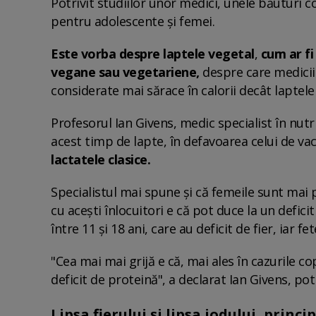
Potrivit studiilor unor medici, unele băuturi c
pentru adolescente și femei.
Este vorba despre laptele vegetal
,
cum ar fi
vegane sau vegetariene,
despre care medicii 
considerate mai sărace în calorii decât laptel
Profesorul Ian Givens, medic specialist în nutri
acest timp de lapte, în defavoarea celui de vac
lactatele clasice.
Specialistul mai spune și că femeile sunt mai
cu acești înlocuitori e că pot duce la un defici
între 11 și 18 ani, care au deficit de fier, iar f
"Cea mai mai grijă e că, mai ales în cazurile co
deficit de proteină", a declarat Ian Givens, pot
Lipsa fierului și lipsa iodului, princ