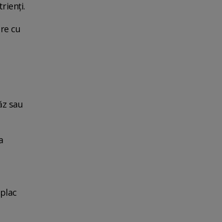
rienți.
are cu
ăz sau
a
 plac