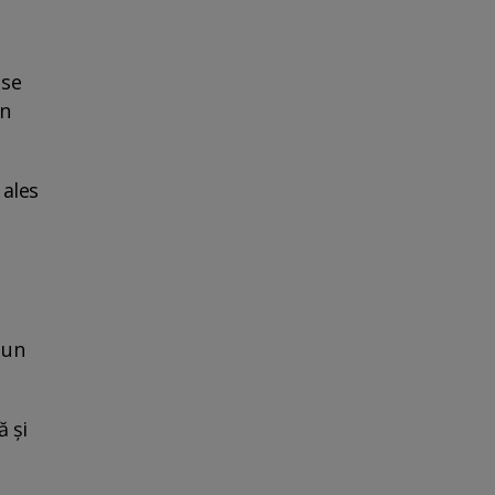
 se
in
 ales
 un
ă și