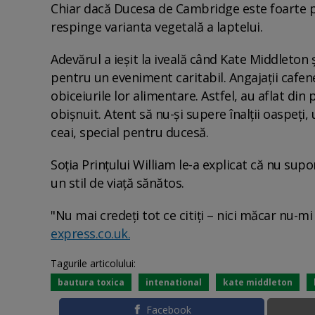
Chiar dacă Ducesa de Cambridge este foarte pr
respinge varianta vegetală a laptelui.
Adevărul a ieşit la iveală când Kate Middleton 
pentru un eveniment caritabil. Angajaţii cafene
obiceiurile lor alimentare. Astfel, au aflat din
obişnuit. Atent să nu-şi supere înalţii oaspeţi,
ceai, special pentru ducesă.
Soția Prințului William le-a explicat că nu sup
un stil de viaţă sănătos.
"Nu mai credeţi tot ce citiţi – nici măcar nu-mi
express.co.uk.
Tagurile articolului:
bautura toxica
intenational
kate middleton
Facebook