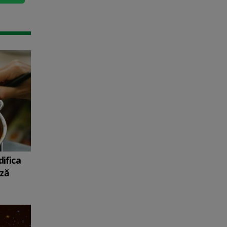
ifica
ază