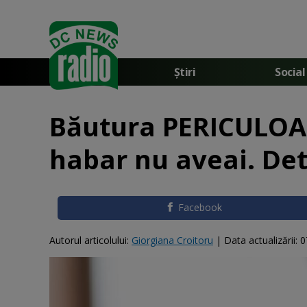
Știri
Social
Băutura PERICULOAS
habar nu aveai. Deta
Facebook
Autorul articolului:
Giorgiana Croitoru
|
Data actualizării:
0