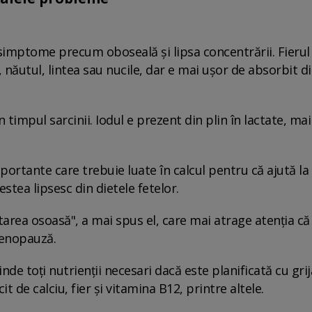
 simptome precum oboseală și lipsa concentrării. Fierul
 năutul, lintea sau nucile, dar e mai ușor de absorbit d
 timpul sarcinii. Iodul e prezent din plin în lactate, mai
portante care trebuie luate în calcul pentru că ajută la
stea lipsesc din dietele fetelor.
tarea osoasă", a mai spus el, care mai atrage atenția că
menopauză.
de toți nutrienții necesari dacă este planificată cu grij
it de calciu, fier și vitamina B12, printre altele.