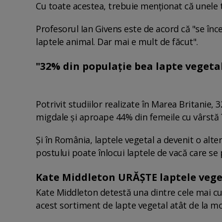
Cu toate acestea, trebuie menționat că unele tip
Profesorul Ian Givens este de acord că "se înc
laptele animal. Dar mai e mult de făcut".
"32% din populație bea lapte vegeta
Potrivit studiilor realizate în Marea Britanie, 
migdale și aproape 44% din femeile cu vârstă în
Și în România, laptele vegetal a devenit o alte
postului poate înlocui laptele de vacă care se
Kate Middleton URĂȘTE laptele vegeta
Kate Middleton detestă una dintre cele mai cun
acest sortiment de lapte vegetal atât de la mod