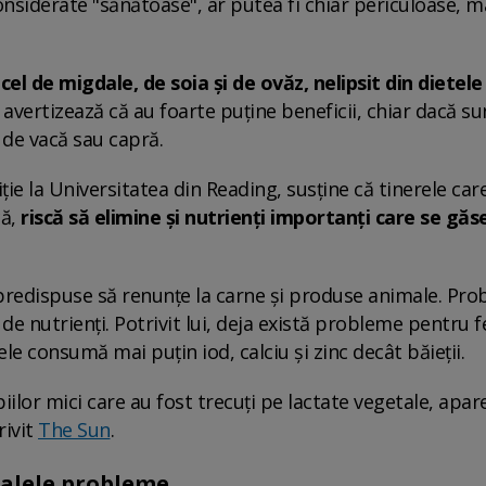
onsiderate "sănătoase", ar putea fi chiar periculoase, m
 cel de migdale, de soia și de ovăz, nelipsit din dietele
avertizează că au foarte puține beneficii, chiar dacă su
e de vacă sau capră.
ție la Universitatea din Reading, susține că tinerele car
ă,
riscă să elimine și nutrienți importanți care se găse
 predispuse să renunțe la carne și produse animale. Pr
t de nutrienți. Potrivit lui, deja există probleme pentru f
etele consumă mai puțin iod, calciu și zinc decât băieții.
piilor mici care au fost trecuți pe lactate vegetale, apar
rivit
The Sun
.
ipalele probleme