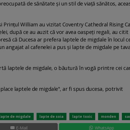
eocupată de sănătate şi un stil de viaţă sănătos, acea
și Prințul William au vizitat Coventry Cathedral Rising C
lei, după ce au auzit că vor avea oaspeţi regali, au citi
 presă că Ducesa ar prefera laptele de migdale în locul ce
 un angajat al cafenelei a pus şi lapte de migdale pe tav
ortă laptele de migdale, o băutură în vogă printre cei ca
 place laptele de migdale", ar fi spus ducesa, potrivit
lapte de migdale
lapte de soia
lapte toxic
monden
sa
E-Mail
WhatsApp