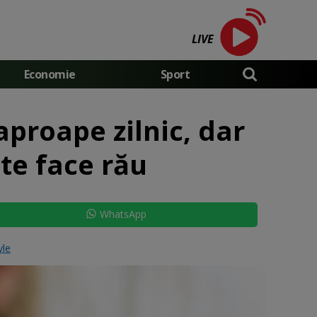
LIVE
Economie
Sport
proape zilnic, dar
ate face rău
WhatsApp
yle