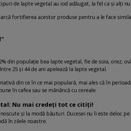
uri de lapte vegetal au iod adăugat, la fel ca și alți nut
earcă fortifierea acestor produse pentru a le face simil
l"
32% din populație bea lapte vegetal, fie de soia, orez, ov
tre 25 și 44 de ani apelează la lapte vegetal.
rnativă din ce în ce mai populară, mai ales că în perioad
 pune în cafea sau se mănâncă cu cereale.
l: Nu mai credeţi tot ce citiţi!
oscute și la modă băuturi. Ducesei nu îi este deloc pe
ă în zilele noastre.