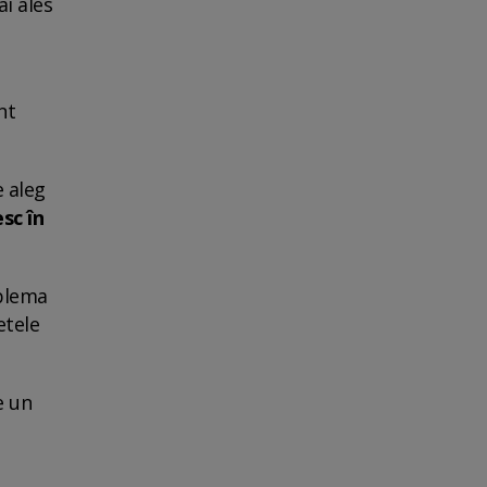
ai ales
nt
e aleg
sc în
oblema
etele
e un