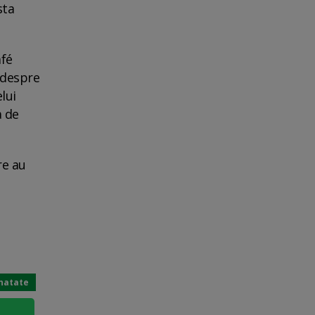
sta
afé
t despre
lui
a de
re au
natate