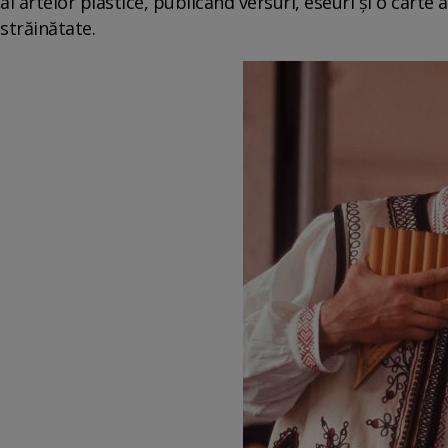
al artelor plastice, publicând versuri, eseuri şi o carte 
străinătate.