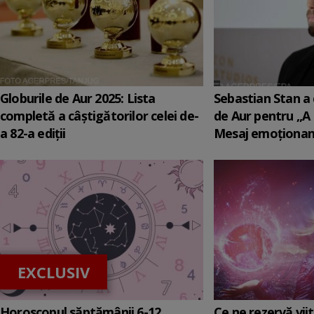
Globurile de Aur 2025: Lista
Sebastian Stan a 
completă a câștigătorilor celei de-
de Aur pentru „A
a 82-a ediții
Mesaj emoționant
EXCLUSIV
Horoscopul săptămânii 6-12
Ce ne rezervă viit