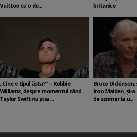
Vuitton cu o de...
britanice
„Cine e tipul ăsta?” – Robbie
Bruce Dickinson, s
Williams, despre momentul când
Iron Maiden, şi-a
Taylor Swift nu știa ...
de scrimer la u...