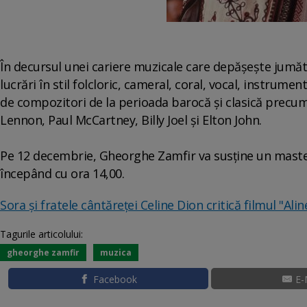
În decursul unei cariere muzicale care depăşeşte jumă
lucrări în stil folcloric, cameral, coral, vocal, instrume
de compozitori de la perioada barocă şi clasică precum 
Lennon, Paul McCartney, Billy Joel şi Elton John.
Pe 12 decembrie, Gheorghe Zamfir va susţine un maste
începând cu ora 14,00.
Sora și fratele cântăreţei Celine Dion critică filmul "Alin
Tagurile articolului:
gheorghe zamfir
muzica
Facebook
E-