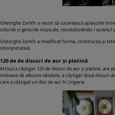
Gheorghe Zamfir a reuşit să cucerească aplauzele întreg
stilurile şi genurile muzicale, revoluţionându-i sunetul 
Gheorghe Zamfir a modificat forma, construcţia şi tehni
interpretativă.
120 de de discuri de aur şi platină
Artisul a câştigat 120 de discuri de aur şi platină, are 
milioane de albume vândute, a câştigat două discuri de
care a câştigat un disc de aur în Ungaria.