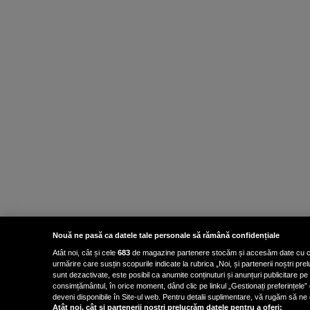
Nouă ne pasă ca datele tale personale să rămână confidențiale
Atât noi, cât și cele
683
de magazine partenere stocăm și accesăm date cu carac
urmărire care susțin scopurile indicate la rubrica „Noi, și partenerii noștri p
sunt dezactivate, este posibil ca anumite conținuturi și anunțuri publicitare pe
consimțământul, în orice moment, dând clic pe linkul „Gestionați preferințele” 
deveni disponibile în Site-ul web. Pentru detalii suplimentare, vă rugăm să ne co
Atât noi, cât și partenerii noștri prelucrăm datele pentru a oferi: