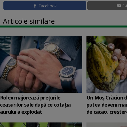
Facebook
E-
Articole similare
Rolex majorează preţurile
Un Moş Crăciun di
ceasurilor sale după ce cotaţia
putea deveni mai
aurului a explodat
de cacao, creştere