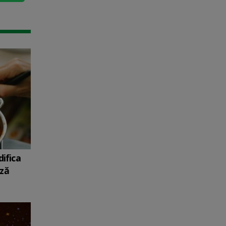
ifica
ază