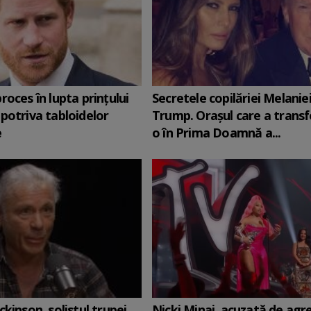
roces în lupta prinţului
Secretele copilăriei Melanie
potriva tabloidelor
Trump. Orașul care a trans
e
o în Prima Doamnă a...
ckinson, solistul trupei
Nicki Minaj, acuzată de agr