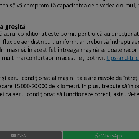
putea să vă compromită capacitatea de a vedea drumul, 
ia greșită
 aerul condiționat este pornit pentru că au direcționat
n flux de aer distribuit uniform, ar trebui să îndrepți aer
 din mașină. În acest fel, întreaga mașină se poate răcori 
mult mai confortabil în acest fel, potrivit
tips-and-tric
 și aerul condiționat al mașinii tale are nevoie de întreț
ecare 15.000-20.000 de kilometri. În plus, trebuie să înloc
ei ca aerul condiționat să funcționeze corect, asigură-te 
E-Mail
WhatsApp