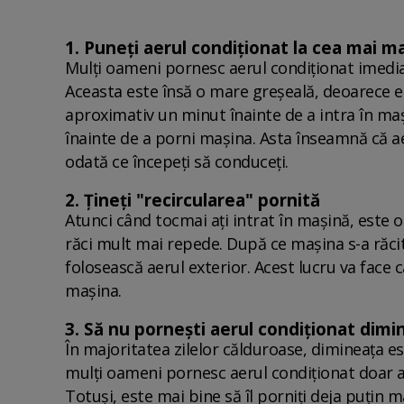
1. Puneți aerul condiționat la cea mai m
Mulți oameni pornesc aerul condiționat imediat 
Aceasta este însă o mare greșeală, deoarece es
aproximativ un minut înainte de a intra în maș
înainte de a porni mașina. Asta înseamnă că ae
odată ce începeți să conduceți.
2. Țineți "recircularea" pornită
Atunci când tocmai ați intrat în mașină, este o 
răci mult mai repede. După ce mașina s-a răcit,
folosească aerul exterior. Acest lucru va face 
mașina.
3. Să nu pornești aerul condiționat dimi
În majoritatea zilelor călduroase, dimineața e
mulți oameni pornesc aerul condiționat doar a
Totuși, este mai bine să îl porniți deja puțin 