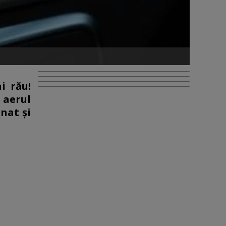
i rău!
 aerul
nat și