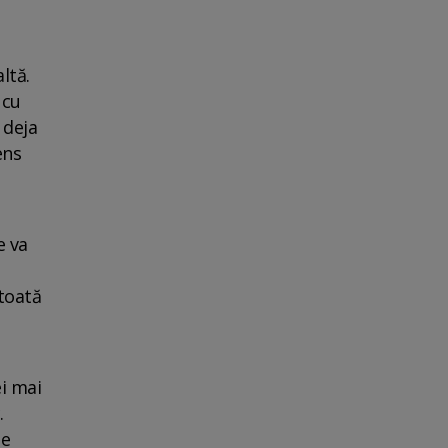
ltă.
 cu
 deja
ens
e va
 toată
ei mai
.
se