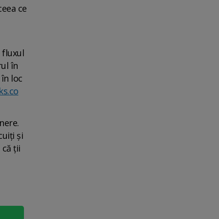
ceea ce
 fluxul
ul în
în loc
ks.co
inere.
uiți și
că ții