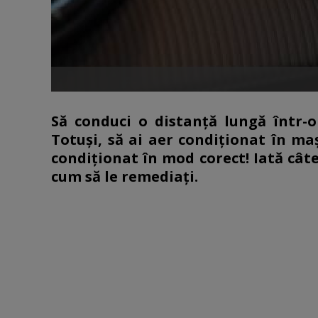
Să conduci o distanță lungă într-
Totuși, să ai aer condiționat în maș
condiționat în mod corect! Iată cât
cum să le remediați.