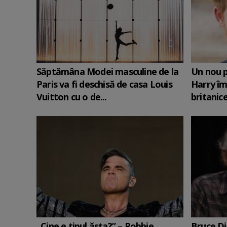
Săptămâna Modei masculine de la
Un nou p
Paris va fi deschisă de casa Louis
Harry îm
Vuitton cu o de...
britanic
„Cine e tipul ăsta?” – Robbie
Bruce Di