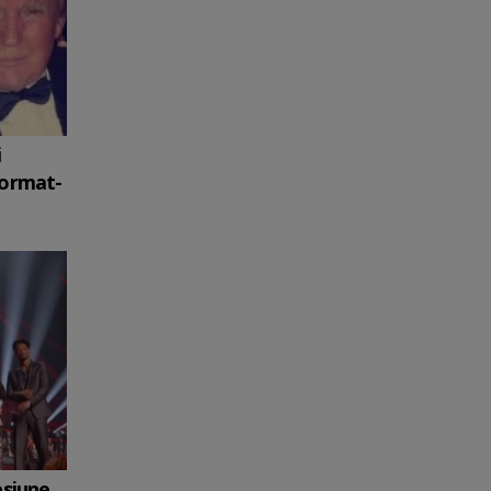
i
format-
esiune