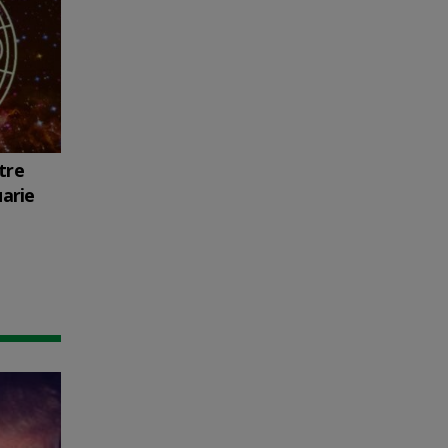
tre
uarie