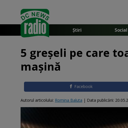
Știri
Social
5 greșeli pe care t
mașină
Facebook
Autorul articolului:
Romina Baluta
|
Data publicării:
20.05.