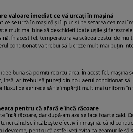
are valoare imediat ce vă urcați în mașină
ce se urcă în mașină și îl pun și pe setarea cea mai îna
te mult mai bine să deschideți toate ușile și ferestrele
ină. În acest fel, temperatura va scădea destul de mult
rul condiționat va trebui să lucreze mult mai puțin int
idee bună să porniți recircularea. În acest fel, mașina s
 însă, ar trebui să puneți din nou aerul condiționat să
ca fluxul de aer rece să fie împărțit mult mai uniform în
neața pentru că afară e încă răcoare
ste încă răcoare, dar după-amiaza se face foarte cald. C
tunci când se încălzește efectiv în mașină, când conduc
mai devreme, pentru că astfel veți evita ca geamurile să 