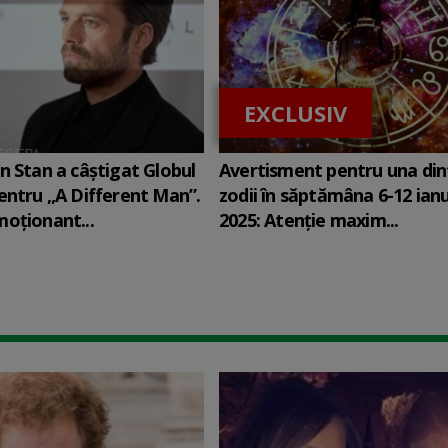
EXCLUSIV
n Stan a câștigat Globul
Avertisment pentru una din
entru „A Different Man”.
zodii în săptămâna 6-12 ian
oționant...
2025: Atenție maxim...