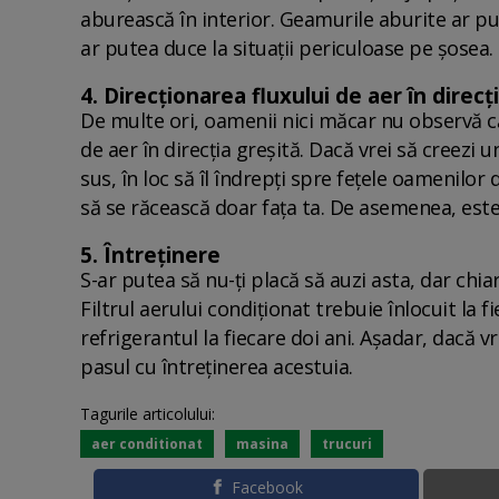
aburească în interior. Geamurile aburite ar 
ar putea duce la situații periculoase pe șosea.
4. Direcționarea fluxului de aer în direcț
De multe ori, oamenii nici măcar nu observă că
de aer în direcția greșită. Dacă vrei să creezi u
sus, în loc să îl îndrepți spre fețele oamenilor
să se răcească doar fața ta. De asemenea, este 
5. Întreținere
S-ar putea să nu-ți placă să auzi asta, dar chiar
Filtrul aerului condiționat trebuie înlocuit la fi
refrigerantul la fiecare doi ani. Așadar, dacă vr
pasul cu întreținerea acestuia.
Tagurile articolului:
aer conditionat
masina
trucuri
Facebook