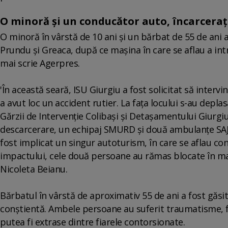
O minoră şi un conducător auto, încarceraţ
O minoră în vârstă de 10 ani şi un bărbat de 55 de ani au
Prundu şi Greaca, după ce maşina în care se aflau a in
mai scrie Agerpres.
'În această seară, ISU Giurgiu a fost solicitat să interv
a avut loc un accident rutier. La faţa locului s-au depl
Gărzii de Intervenţie Colibaşi şi Detaşamentului Giurgi
descarcerare, un echipaj SMURD şi două ambulanţe SAJ. 
fost implicat un singur autoturism, în care se aflau c
impactului, cele două persoane au rămas blocate în maş
Nicoleta Beianu.
Bărbatul în vârstă de aproximativ 55 de ani a fost găsit
conştientă. Ambele persoane au suferit traumatisme, fi
putea fi extrase dintre fiarele contorsionate.