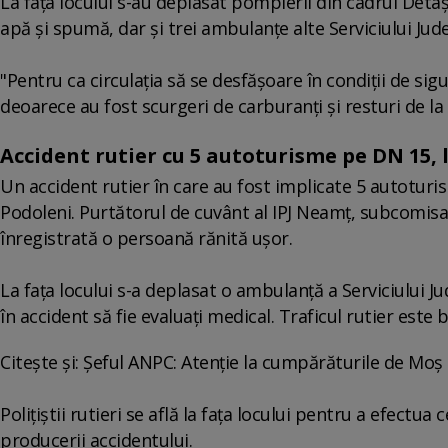
La faţa locului s-au deplasat pompierii din cadrul Det
apă şi spumă, dar şi trei ambulanţe alte Serviciului Ju
"Pentru ca circulaţia să se desfăşoare în condiţii de si
deoarece au fost scurgeri de carburanţi şi resturi de la
Accident rutier cu 5 autoturisme pe DN 15, 
Un accident rutier în care au fost implicate 5 autoturis
Podoleni. Purtătorul de cuvânt al IPJ Neamţ, subcomis
înregistrată o persoană rănită uşor.
La faţa locului s-a deplasat o ambulanţă a Serviciului
în accident să fie evaluaţi medical. Traficul rutier est
Citește și: Șeful ANPC: Atenție la cumpărăturile de Moș 
Poliţiştii rutieri se află la faţa locului pentru a efectua 
producerii accidentului.