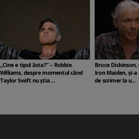
„Cine e tipul ăsta?” – Robbie
Bruce Dickinson, s
Williams, despre momentul când
Iron Maiden, şi-a
Taylor Swift nu știa ...
de scrimer la u...