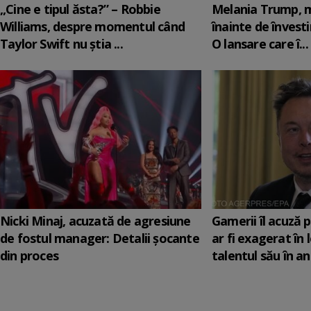
„Cine e tipul ăsta?” – Robbie
Melania Trump, m
Williams, despre momentul când
înainte de învesti
Taylor Swift nu știa ...
O lansare care î...
Nicki Minaj, acuzată de agresiune
Gamerii îl acuză 
de fostul manager: Detalii șocante
ar fi exagerat în
din proces
talentul său în anu