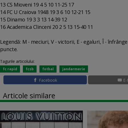
13 CS Mioveni 19 4 5 10 11-25 17
14 FC U Craiova 1948 19 3 6 10 12-21 15
15 Dinamo 19 3 3 13 14-39 12
16 Academica Clinceni 20 2 5 13 15-40 11
Legendă: M - meciuri, V - victorii, E - egaluri, Î - înfrâng
puncte.
Tagurile articolului:
fc rapid
fcsb
fotbal
jandarmerie
Facebook
E-
Articole similare