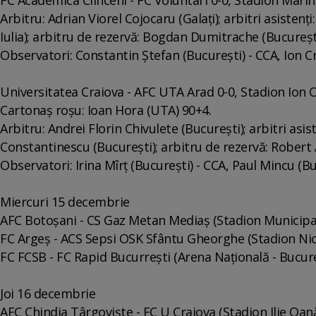
Arbitru: Adrian Viorel Cojocaru (Galaţi); arbitri asisten
Iulia); arbitru de rezervă: Bogdan Dumitrache (Bucureşt
Observatori: Constantin Ştefan (Bucureşti) - CCA, Ion Cr
Universitatea Craiova - AFC UTA Arad 0-0, Stadion Ion
Cartonaş roşu: Ioan Hora (UTA) 90+4.
Arbitru: Andrei Florin Chivulete (Bucureşti); arbitri asi
Constantinescu (Bucureşti); arbitru de rezervă: Robert 
Observatori: Irina Mîrţ (Bucureşti) - CCA, Paul Mincu (Bu
Miercuri 15 decembrie
AFC Botoşani - CS Gaz Metan Mediaş (Stadion Municipal 
FC Argeş - ACS Sepsi OSK Sfântu Gheorghe (Stadion Nicol
FC FCSB - FC Rapid Bucurreşti (Arena Naţională - Bucure
Joi 16 decembrie
AFC Chindia Târgovişte - FC U Craiova (Stadion Ilie Oană 