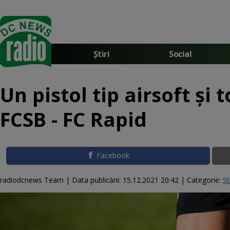
Știri
Social
Un pistol tip airsoft şi
FCSB - FC Rapid
Facebook
radiodcnews Team |
Data publicării:
15.12.2021 20:42
| Categorie:
Șt