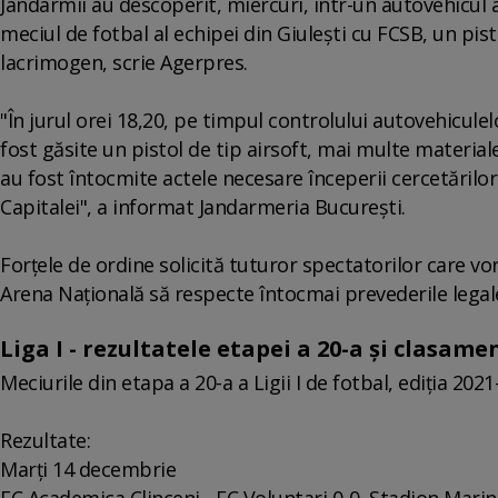
Jandarmii au descoperit, miercuri, într-un autovehicul 
meciul de fotbal al echipei din Giuleşti cu FCSB, un pist
lacrimogen, scrie Agerpres.
"În jurul orei 18,20, pe timpul controlului autovehicule
fost găsite un pistol de tip airsoft, mai multe material
au fost întocmite actele necesare începerii cercetărilor 
Capitalei", a informat Jandarmeria Bucureşti.
Forţele de ordine solicită tuturor spectatorilor care vor
Arena Naţională să respecte întocmai prevederile legal
Liga I - rezultatele etapei a 20-a şi clasame
Meciurile din etapa a 20-a a Ligii I de fotbal, ediţia 2021
Rezultate:
Marţi 14 decembrie
FC Academica Clinceni - FC Voluntari 0-0, Stadion Marin