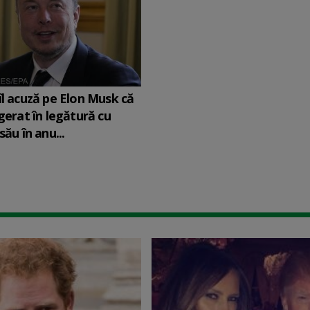
îl acuză pe Elon Musk că
agerat în legătură cu
său în anu...