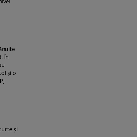
nivel
bănuite
. În
au
ol şi o
PJ
curte şi