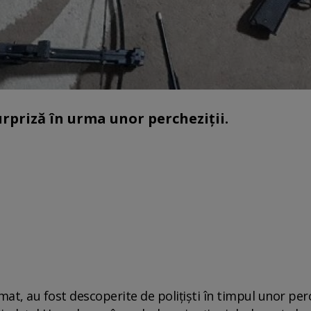
urpriză în urma unor percheziții.
at, au fost descoperite de poliţişti în timpul unor perc