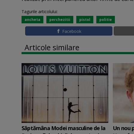
Tagurile articolului:
ancheta
perchezitii
pistol
politie
Facebook
Articole similare
Săptămâna Modei masculine de la
Un nou p