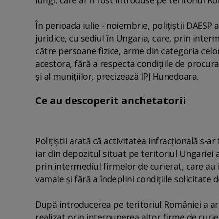
În perioada iulie - noiembrie, poliţiştii DAESP
juridice, cu sediul în Ungaria, care, prin inter
către persoane fizice, arme din categoria celor
acestora, fără a respecta condiţiile de procur
şi al muniţiilor, precizează IPJ Hunedoara.
Ce au descoperit anchetatorii
Poliţiştii arată că activitatea infracţională s-
iar din depozitul situat pe teritoriul Ungariei 
prin intermediul firmelor de curierat, care au 
vamale şi fără a îndeplini condiţiile solicitate 
După introducerea pe teritoriul României a arme
realizat prin interpunerea altor firme de curie