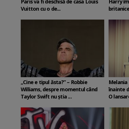
Paris va fi deschisă de casa Louis
Harry îm
Vuitton cu o de...
britanic
„Cine e tipul ăsta?” – Robbie
Melania 
Williams, despre momentul când
înainte d
Taylor Swift nu știa ...
O lansare