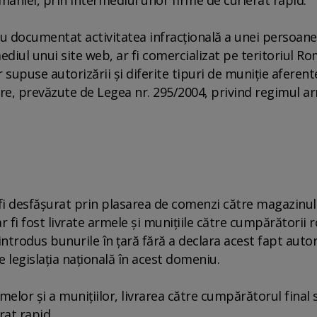
 au documentat activitatea infracţională a unei persoane
mediul unui site web, ar fi comercializat pe teritoriul Ro
 supuse autorizării şi diferite tipuri de muniţie aferent
are, prevăzute de Legea nr. 295/2004, privind regimul a
ar fi desfăşurat prin plasarea de comenzi către magazinul
ar fi fost livrate armele şi muniţiile către cumpărătorii 
introdus bunurile în ţară fără a declara acest fapt autor
de legislaţia naţională în acest domeniu.
lor şi a muniţiilor, livrarea către cumpărătorul final s
rat rapid.