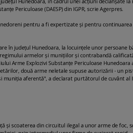
 judeţul Hunedoara, în cadrul unei acţiuni declanşate la 
bstanţe Periculoase (DAESP) din IGPR, scrie Agerpres.
hunedoreni pentru a fi expertizate şi pentru continuarea
liare în judeţul Hunedoara, la locuinţele unor persoane 
egimului armelor şi muniţiilor şi contrabandă calificată
rviciului Arme Explozivi Substanţe Periculoase Hunedoara 
etărilor, două arme neletale supuse autorizării - un pist
muniţia aferentă", a declarat purtătorul de cuvânt al I
ă şi scoaterea din circuitul ilegal a unor arme de foc, s
României, prin intermediul unor firme de curierat rapid.