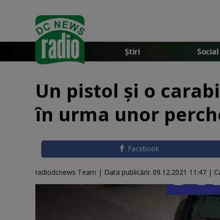
Știri
Social
Un pistol şi o carab
în urma unor perche
Facebook
radiodcnews Team |
Data publicării:
09.12.2021 11:47
| C