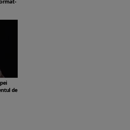
format-
upei
entul de