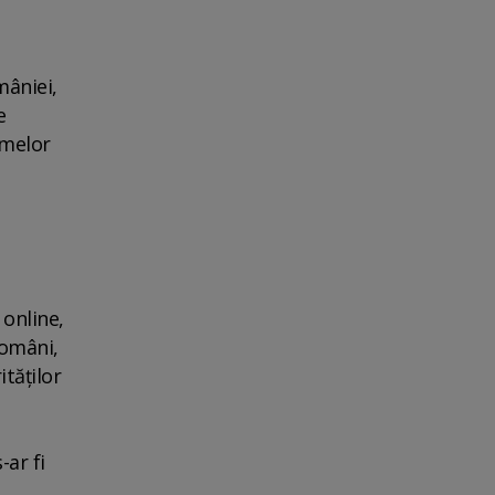
mâniei,
e
rmelor
 online,
români,
ităţilor
-ar fi