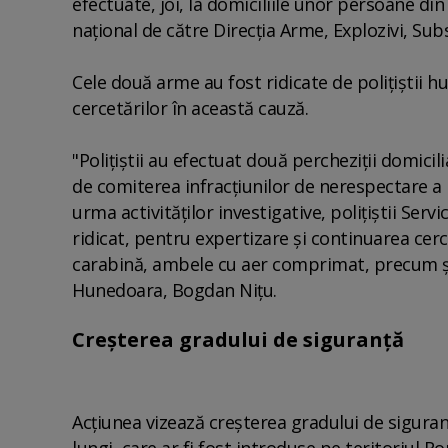
efectuate, joi, la domiciliile unor persoane din
naţional de către Direcţia Arme, Explozivi, Su
Cele două arme au fost ridicate de poliţiştii 
cercetărilor în această cauză.
"Poliţiştii au efectuat două percheziţii domici
de comiterea infracţiunilor de nerespectare a r
urma activităţilor investigative, poliţiştii Se
ridicat, pentru expertizare şi continuarea cerc
carabină, ambele cu aer comprimat, precum şi 
Hunedoara, Bogdan Niţu.
Creşterea gradului de siguranţă
Acţiunea vizează creşterea gradului de siguranţ
lungi, care ar fi fost introduse pe teritoriul 