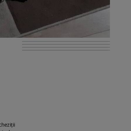
heziţii