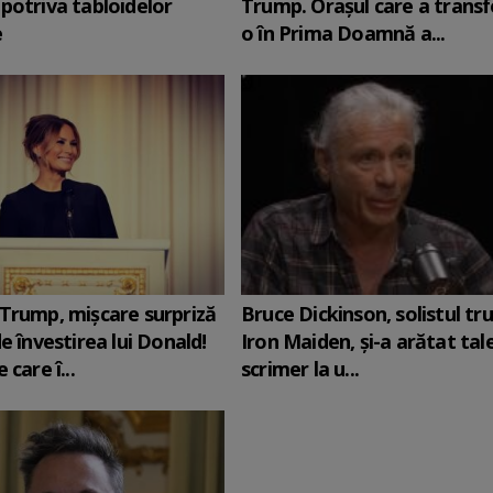
potriva tabloidelor
Trump. Orașul care a trans
e
o în Prima Doamnă a...
Trump, mișcare surpriză
Bruce Dickinson, solistul tr
e învestirea lui Donald!
Iron Maiden, şi-a arătat tal
 care î...
scrimer la u...