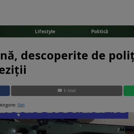
Lifestyle
Politică
ină, descoperite de poli
ziţii
E-Mail
ategorie:
Știri