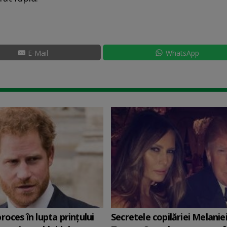
E-Mail
WhatsApp
roces în lupta prinţului
Secretele copilăriei Melanie