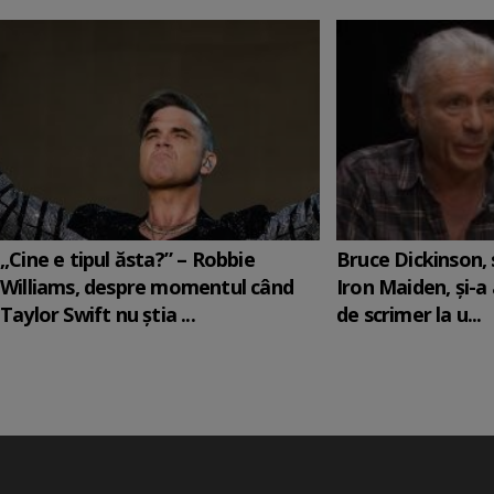
„Cine e tipul ăsta?” – Robbie
Bruce Dickinson, s
Williams, despre momentul când
Iron Maiden, şi-a
Taylor Swift nu știa ...
de scrimer la u...