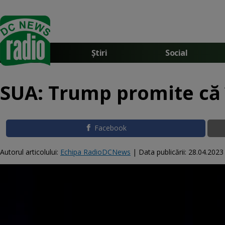
Știri
Social
SUA: Trump promite că î
Facebook
Autorul articolului:
Echipa RadioDCNews
|
Data publicării:
28.04.2023