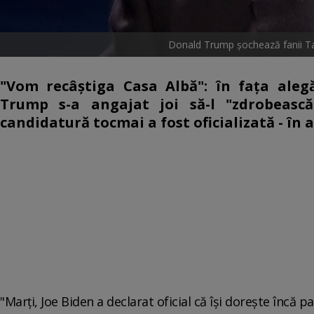
Donald Trump șochează fanii Tayl
"Vom recâştiga Casa Albă": în faţa ale
Trump s-a angajat joi să-l "zdrobeasc
candidatură tocmai a fost oficializată - în a
"Marţi, Joe Biden a declarat oficial că îşi doreşte încă p