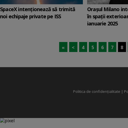
SpaceX intenţionează să trimită
Oraşul Milano int
noi echipaje private pe ISS
în spaţii exterioa
ianuarie 2025
«
<
4
5
6
7
8
Politica de confidențialitate
|
Po