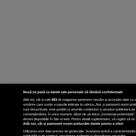
Nouă ne pasă ca datele tale personale să rămână confidențiale
Atât noi, cât și cele
683
de magazine partenere stocăm și accesăm date cu carac
urmărire care susțin scopurile indicate la rubrica „Noi, și partenerii noștri p
sunt dezactivate, este posibil ca anumite conținuturi și anunțuri publicitare pe
consimțământul, în orice moment, dând clic pe linkul „Gestionați preferințele” 
deveni disponibile în Site-ul web. Pentru detalii suplimentare, vă rugăm să ne co
Atât noi, cât și partenerii noștri prelucrăm datele pentru a oferi:
Utilizarea unor date precise de geolocație. Scanarea activă a caracteristicilor 
publicității și de conținut, cercetarea audienței și dezvoltarea serviciilor.