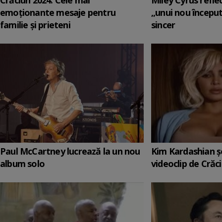
Crăciun 2024: Cele mai
Miley Cyrus refl
emoționante mesaje pentru
„unui nou început
familie și prieteni
sincer
Paul McCartney lucrează la un nou
Kim Kardashian ș
album solo
videoclip de Crăc