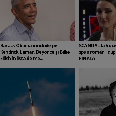
Barack Obama îi include pe
SCANDAL la Voce
Kendrick Lamar, Beyoncé și Billie
spun românii du
Eilish în lista de me...
FINALĂ