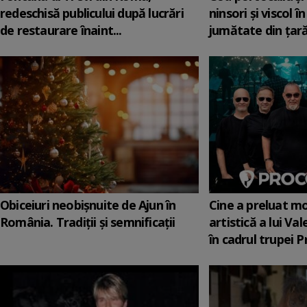
redeschisă publicului după lucrări
ninsori şi viscol 
de restaurare înaint...
jumătate din ţară,
Obiceiuri neobișnuite de Ajun în
Cine a preluat m
România. Tradiții și semnificații
artistică a lui Va
în cadrul trupei Pr