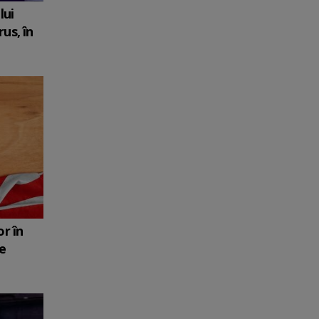
lui
us, în
r în
e