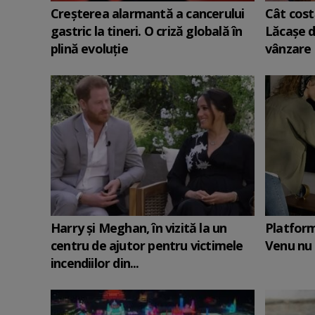
Creșterea alarmantă a cancerului
Cât costă
gastric la tineri. O criză globală în
Lăcașe de
plină evoluție
vânzare
Harry şi Meghan, în vizită la un
Platform
centru de ajutor pentru victimele
Venu nu 
incendiilor din...