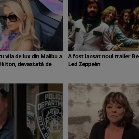
u vila de lux din Malibu a
A fost lansat noul trailer 
s Hilton, devastată de
Led Zeppelin