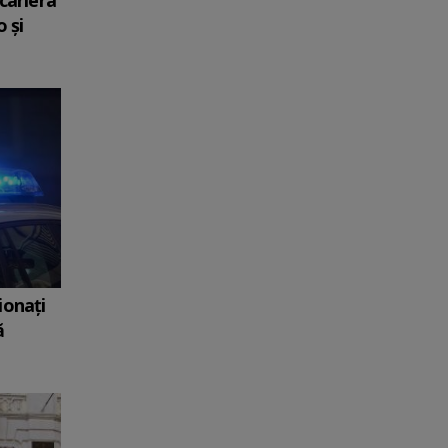
cariera
o și
ionați
ă