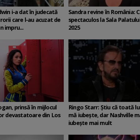
dwin i-a dat în judecată
Sandra revine în România: 
rorii care l-au acuzat de
spectaculos la Sala Palatului
n impru...
2025
gan, prinsă în mijlocul
Ringo Starr: Știu că toată 
lor devastatoare din Los
mă iubește, dar Nashville 
iubește mai mult