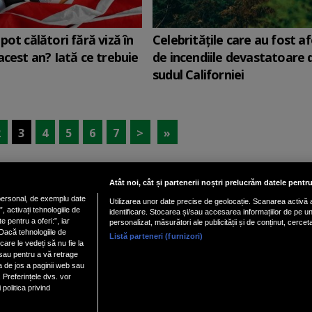
pot călători fără viză în
Celebritățile care au fost a
acest an? Iată ce trebuie
de incendiile devastatoare 
sudul Californiei
2
3
4
5
6
7
>
»
Atât noi, cât și partenerii noștri prelucrăm datele pentru
ersonal, de exemplu date
Utilizarea unor date precise de geolocație. Scanarea activă a 
Vezi versiune mobil
 activați tehnologiile de
identificare. Stocarea și/sau accesarea informațiilor de pe un d
e pentru a oferi:”, iar
personalizat, măsurători ale publicității și de conținut, cercet
Dacă tehnologiile de
Listă parteneri (furnizori)
ialitate
|
Politica cookies
|
| Copyright 2026 - Toate 
Gestionați preferințele
care le vedeți să nu fie la
 sau pentru a vă retrage
a de jos a paginii web sau
 Preferințele dvs. vor
nxt.196
politica privind
YesMy