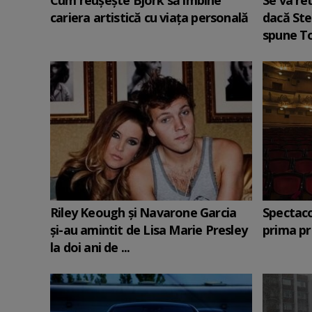
Cum reușește Bjork să îmbine
Se va re
cariera artistică cu viața personală
dacă Ste
spune T
Riley Keough și Navarone Garcia
Spectacol
și-au amintit de Lisa Marie Presley
prima pr
la doi ani de ...