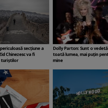
periculoasă secţiune a
Dolly Parton: Sunt o vedet
Zid Chinezesc va fi
toată lumea, mai puțin pen
turiştilor
mine