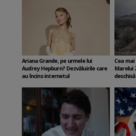
Ariana Grande, pe urmele lui
Cea mai 
Audrey Hepburn? Dezvăluirile care
Marelui 
au încins internetul
deschisă 