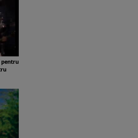
ă pentru
tru