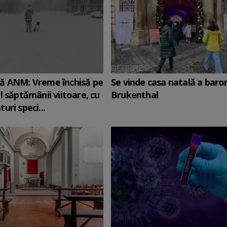
ă ANM: Vreme închisă pe
Se vinde casa natală a baro
l săptămânii viitoare, cu
Brukenthal
uri speci...