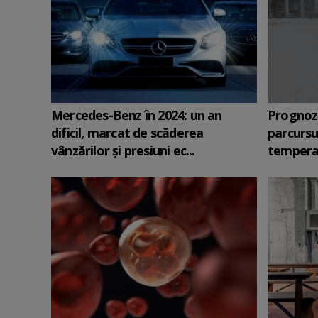
Mercedes-Benz în 2024: un an
Prognoz
dificil, marcat de scăderea
parcursu
vânzărilor și presiuni ec...
temperat