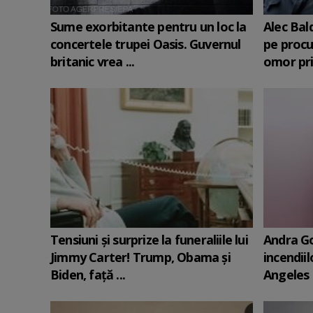
Sume exorbitante pentru un loc la
Alec Bal
concertele trupei Oasis. Guvernul
pe procu
britanic vrea ...
omor pri
Tensiuni și surprize la funeraliile lui
Andra Go
Jimmy Carter! Trump, Obama și
incendii
Biden, față ...
Angeles