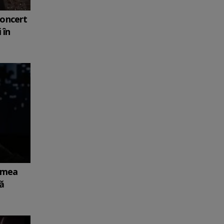
Concert
 în
lumea
mă