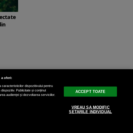
fectate
din
 a oferi:
caracteristicilor dispozitivului pentru
ispozitiv. Publicitate și conținut
ACCEPT TOATE
area audienței și dezvoltarea serviciilor.
drepturile rezervate.
VREAU SA MODIFIC
SETARILE INDIVIDUAL