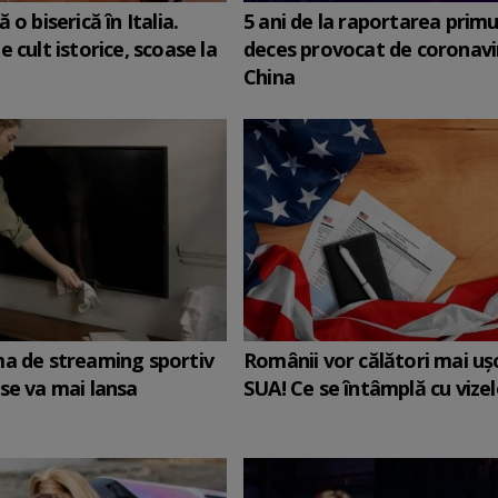
 o biserică în Italia.
5 ani de la raportarea primu
 cult istorice, scoase la
deces provocat de coronavir
China
a de streaming sportiv
Românii vor călători mai ușo
se va mai lansa
SUA! Ce se întâmplă cu vizel