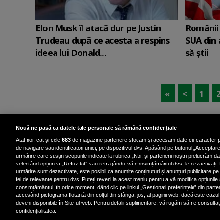
Elon Musk îl atacă dur pe Justin
Românii 
Trudeau după ce acesta a respins
SUA din 
ideea lui Donald...
să știi
«
<
1
Nouă ne pasă ca datele tale personale să rămână confidențiale
Atât noi, cât și cele
683
de magazine partenere stocăm și accesăm date cu caracter p
de navigare sau identificatori unici, pe dispozitivul dvs. Apăsând pe butonul „Acceptare”,
urmărire care susțin scopurile indicate la rubrica „Noi, și partenerii noștri prelucrăm dat
selectând opțiunea „Refuz tot” sau retragându-vă consimțământul dvs. le dezactivați. 
Politica de confidenț
urmărire sunt dezactivate, este posibil ca anumite conținuturi și anunțuri publicitare pe 
fel de relevante pentru dvs. Puteți reveni la acest meniu pentru a vă modifica opțiunile
consimțământul, în orice moment, dând clic pe linkul „Gestionați preferințele” din parte
accesând pictograma flotantă din colțul din stânga, jos, al paginii web, dacă este cazul.
deveni disponibile în Site-ul web. Pentru detalii suplimentare, vă rugăm să ne consultați 
confidențialitatea.