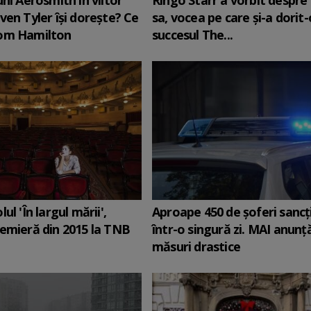
uni Aerosmith în viitor
Ringo Starr a vorbit despre 
ven Tyler își dorește? Ce
sa, vocea pe care și-a dorit-
om Hamilton
succesul The...
ul 'În largul mării',
Aproape 450 de șoferi sancț
emieră din 2015 la TNB
într-o singură zi. MAI anunț
măsuri drastice