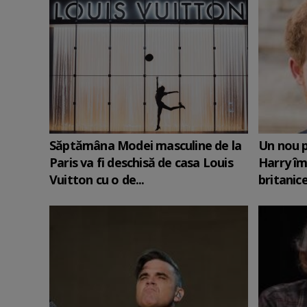
Săptămâna Modei masculine de la
Un nou p
Paris va fi deschisă de casa Louis
Harry îm
Vuitton cu o de...
britanic