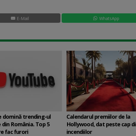
E-Mail
WhatsApp
 domină trending-ul
Calendarul premiilor de la
 din România. Top 5
Hollywood, dat peste cap d
e fac furori
incendiilor