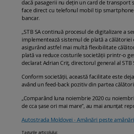
dacă pasagerii nu dețin un card de transport s
face direct cu telefonul mobil tip smartphone
bancar.
„STB SA continuă procesul de digitalizare a ser
implementează sistemul de plată a călătoriei c
asigurând astfel mai multă flexibilitate călător
plată va reduce costurile societății printr-o g
declarat Adrian Criț, directorul general al STB 
Conform societății, această facilitate este d
având un feed-back pozitiv din partea călători
„Comparând luna noiembrie 2020 cu noiembrie 2
de cca șase ori mai mare”, au mai anunțat rep
Autostrada Moldovei - Amânări peste amânări.
Tagurile articolului: