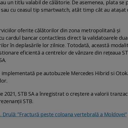
au un titlu valabil de călătorie. De asemenea, plata se 
 sau cu ceasul tip smartwatch, atât timp cât au atașat
viciilor oferite călătorilor din zona metropolitană și
u cardul bancar contactless direct la validatoarele dua
ilor în deplasările lor zilnice. Totodată, această modali
estionare eficientă a centrelor de vânzare din rețeaua ST
SA.
eja implementată pe autobuzele Mercedes Hibrid si Otok
lor.
021, STB SA a înregistrat o creștere a valorii tranzac
rezenanții STB.
 Drulă: ”Fractură peste coloana vertebrală a Moldovei”