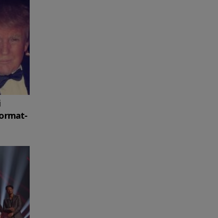
i
format-