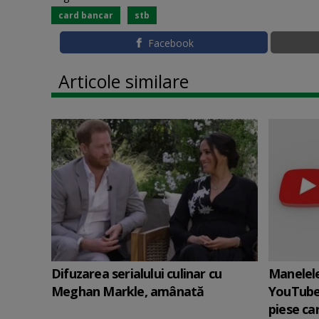
card bancar
stb
Facebook
Articole similare
Difuzarea serialului culinar cu
Manelele
Meghan Markle, amânată
YouTube
piese car