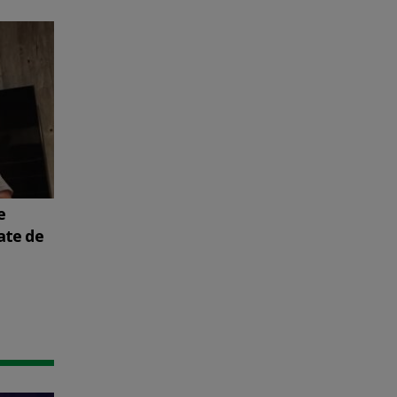
e
ate de