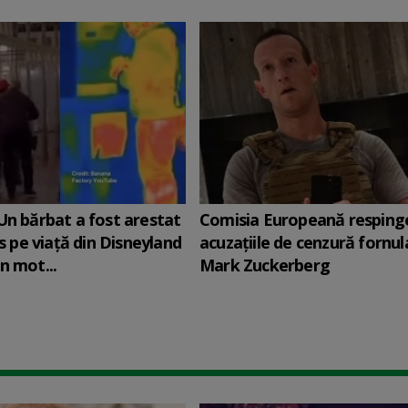
Un bărbat a fost arestat
Comisia Europeană resping
is pe viață din Disneyland
acuzaţiile de cenzură fornul
n mot...
Mark Zuckerberg