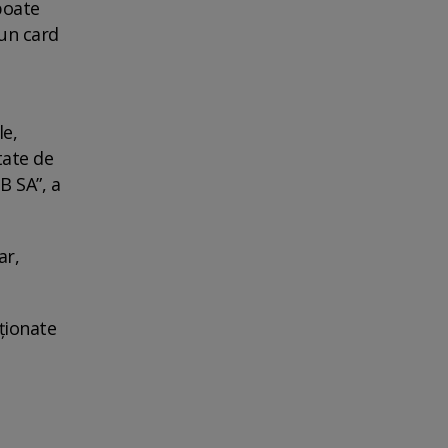
poate
 un card
le,
tate de
B SA”, a
ar,
ționate