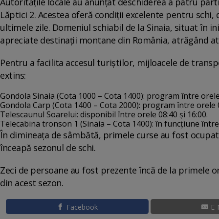
Autoritățile locale au anunțat deschiderea a patru pârtii
Lăptici 2. Acestea oferă condiții excelente pentru schi,
ultimele zile. Domeniul schiabil de la Sinaia, situat în
apreciate destinații montane din România, atrăgând atât
Pentru a facilita accesul turiștilor, mijloacele de tra
extins:
Gondola Sinaia (Cota 1000 – Cota 1400): program între orele 
Gondola Carp (Cota 1400 – Cota 2000): program între orele 0
Telescaunul Soarelui: disponibil între orele 08:40 și 16:00.
Telecabina tronson 1 (Sinaia – Cota 1400): în funcțiune între 
În dimineața de sâmbătă, primele curse au fost ocupat
înceapă sezonul de schi.
Zeci de persoane au fost prezente încă de la primele or
din acest sezon.
Facebook
E-