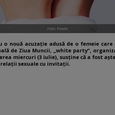
Foto: Pexels
u o nouă acuzație adusă de o femeie care 
ală de Ziua Muncii, „white party”, organiz
erea miercuri (3 iulie), susține că a fost aș
elații sexuale cu invitații.