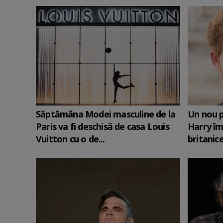
Săptămâna Modei masculine de la
Un nou p
Paris va fi deschisă de casa Louis
Harry îm
Vuitton cu o de...
britanic