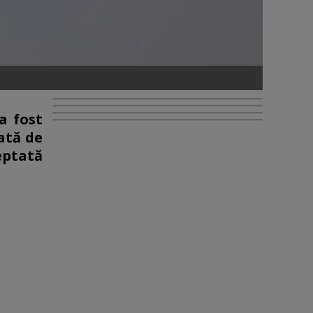
a fost
ată de
teptată