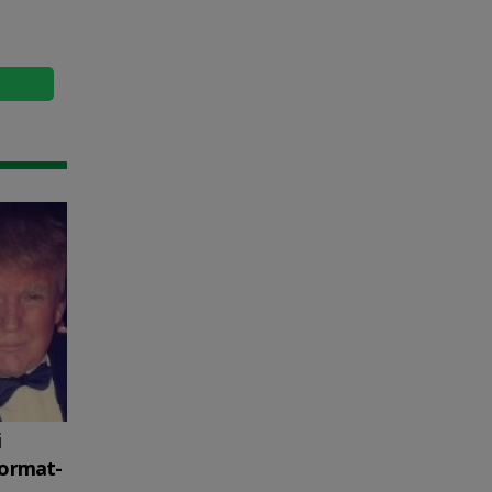
i
format-