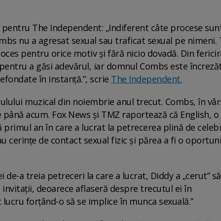
t pentru The Independent: „Indiferent câte procese sun
mbs nu a agresat sexual sau traficat sexual pe nimeni.
oces pentru orice motiv și fără nicio dovadă. Din fericir
al pentru a găsi adevărul, iar domnul Combs este încreză
efondate în instanță.”, scrie
The Independent.
ulului muzical din noiembrie anul trecut. Combs, în vâr
le până acum. Fox News și TMZ raportează că English, o
primul an în care a lucrat la petrecerea plină de celebr
u cerințe de contact sexual fizic și părea a fi o oportun
i de-a treia petreceri la care a lucrat, Diddy a „cerut” să
 invitații, deoarece aflaseră despre trecutul ei în
t lucru forțând-o să se implice în munca sexuală.”