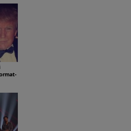
i
format-