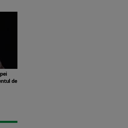
upei
entul de