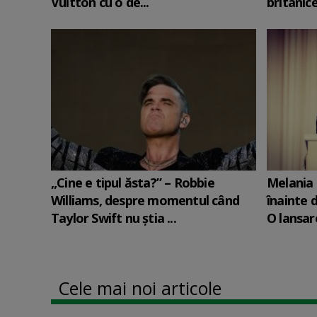
Vuitton cu o de...
britanic
„Cine e tipul ăsta?” – Robbie
Melania 
Williams, despre momentul când
înainte d
Taylor Swift nu știa ...
O lansare
Cele mai noi articole