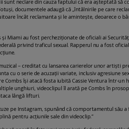
lii sunt neclare din cauza faptului că era așteptată să
”. Totuși, documentele adaugă că „întâlnirile pe care rec
nuitoare încât reclamanta și le amintește, deoarece o bâ
și Miami au fost percheziționate de oficiali ai Securități
derală privind traficul sexual. Rapperul nu a fost oficia
cțiune.
muzical – creditat cu lansarea carierelor unor artiști p
nta cu o serie de acuzații variate, inclusiv agresiune sex
re Combs își atacă fosta iubită Cassie Ventura într-un h
ltiple unghiuri, videoclipul îl arată pe Combs în prosop
aca lângă lifturi.
scuze pe Instagram, spunând că comportamentul său a 
lină pentru acțiunile sale din videoclip.”