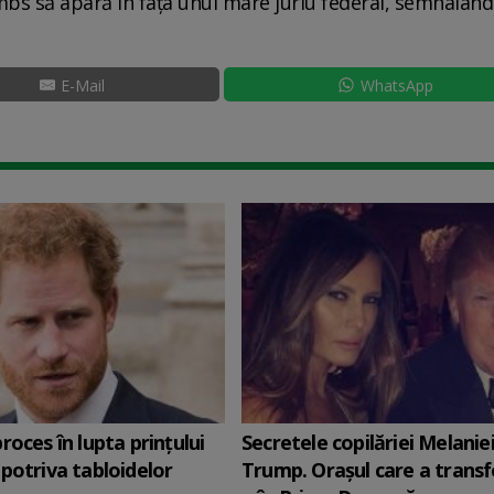
mbs să apară în fața unui mare juriu federal, semnalând
E-Mail
WhatsApp
roces în lupta prinţului
Secretele copilăriei Melanie
potriva tabloidelor
Trump. Orașul care a trans