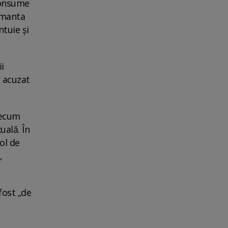
 consume
lamanta
ntuie și
i
l acuzat
recum
uală. În
ol de
,
fost „de