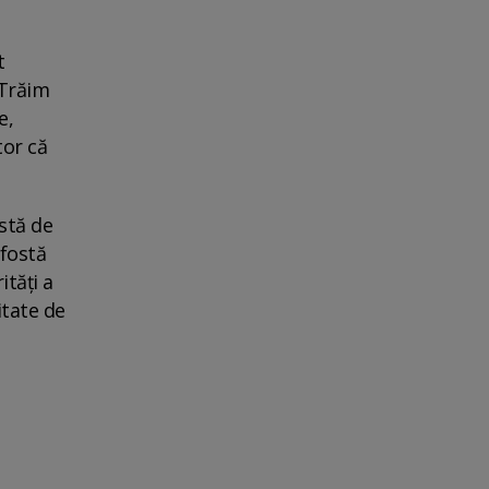
t
 Trăim
e,
tor că
stă de
 fostă
ități a
itate de