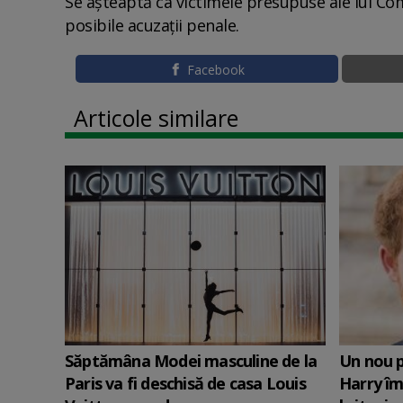
Se așteaptă ca victimele presupuse ale lui Co
posibile acuzații penale.
Facebook
Articole similare
Săptămâna Modei masculine de la
Un nou p
Paris va fi deschisă de casa Louis
Harry îm