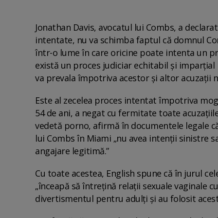
Jonathan Davis, avocatul lui Combs, a declara
intentate, nu va schimba faptul că domnul Co
într-o lume în care oricine poate intenta un pr
există un proces judiciar echitabil și imparți
va prevala împotriva acestor și altor acuzații n
Este al zecelea proces intentat împotriva mog
54 de ani, a negat cu fermitate toate acuzații
vedetă porno, afirmă în documentele legale că 
lui Combs în Miami „nu avea intenții sinistre sa
angajare legitimă.”
Cu toate acestea, English spune că în jurul cele
„înceapă să întrețină relații sexuale vaginale cu
divertismentul pentru adulți și au folosit aces