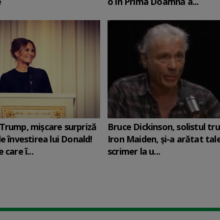
e
o în Prima Doamnă a...
Trump, mișcare surpriză
Bruce Dickinson, solistul tr
e învestirea lui Donald!
Iron Maiden, şi-a arătat tal
 care î...
scrimer la u...