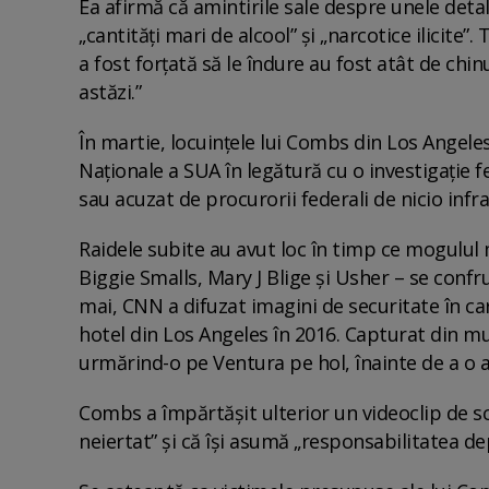
Ea afirmă că amintirile sale despre unele deta
„cantități mari de alcool” și „narcotice ilicite
a fost forțată să le îndure au fost atât de chi
astăzi.”
În martie, locuințele lui Combs din Los Angeles 
Naționale a SUA în legătură cu o investigație fe
sau acuzat de procurorii federali de nicio infra
Raidele subite au avut loc în timp ce mogulul 
Biggie Smalls, Mary J Blige și Usher – se confru
mai, CNN a difuzat imagini de securitate în ca
hotel din Los Angeles în 2016. Capturat din mu
urmărind-o pe Ventura pe hol, înainte de a o at
Combs a împărtășit ulterior un videoclip de 
neiertat” și că își asumă „responsabilitatea dep