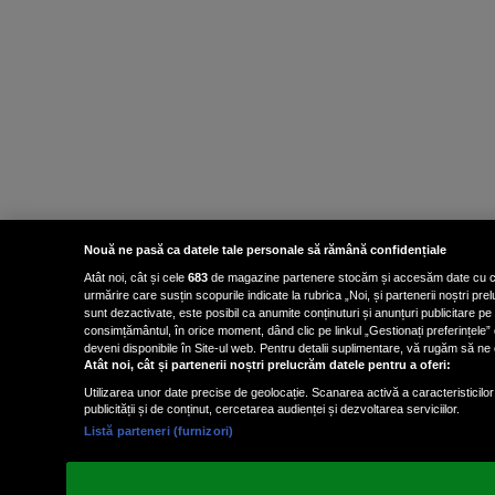
Nouă ne pasă ca datele tale personale să rămână confidențiale
Atât noi, cât și cele
683
de magazine partenere stocăm și accesăm date cu carac
urmărire care susțin scopurile indicate la rubrica „Noi, și partenerii noștri p
sunt dezactivate, este posibil ca anumite conținuturi și anunțuri publicitare pe
consimțământul, în orice moment, dând clic pe linkul „Gestionați preferințele” 
deveni disponibile în Site-ul web. Pentru detalii suplimentare, vă rugăm să ne co
Atât noi, cât și partenerii noștri prelucrăm datele pentru a oferi:
Utilizarea unor date precise de geolocație. Scanarea activă a caracteristicilor 
publicității și de conținut, cercetarea audienței și dezvoltarea serviciilor.
Listă parteneri (furnizori)