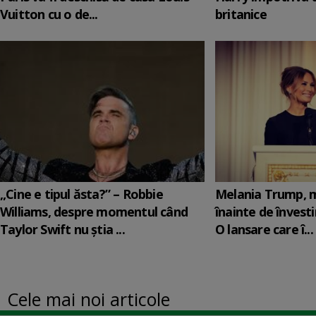
Vuitton cu o de...
britanice
„Cine e tipul ăsta?” – Robbie
Melania Trump, m
Williams, despre momentul când
înainte de învesti
Taylor Swift nu știa ...
O lansare care î...
Cele mai noi articole