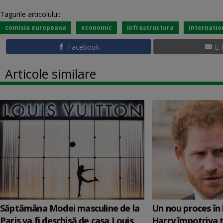
Tagurile articolului:
comisia europeana
economic
infrastructura
internatio
Facebook
E-
Articole similare
Săptămâna Modei masculine de la
Un nou proces în 
Paris va fi deschisă de casa Louis
Harry împotriva 