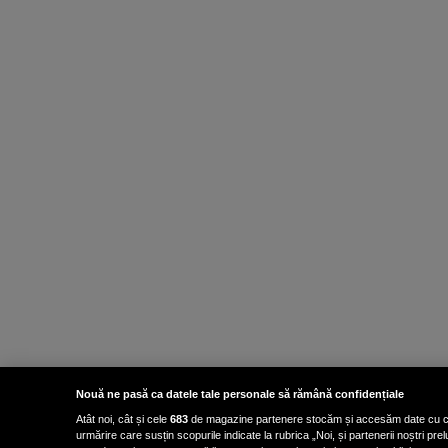
Nouă ne pasă ca datele tale personale să rămână confidențiale
Atât noi, cât și cele
683
de magazine partenere stocăm și accesăm date cu carac
urmărire care susțin scopurile indicate la rubrica „Noi, și partenerii noștri p