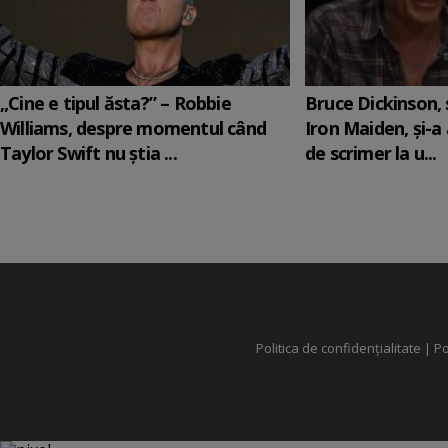
„Cine e tipul ăsta?” – Robbie
Bruce Dickinson, s
Williams, despre momentul când
Iron Maiden, şi-a
Taylor Swift nu știa ...
de scrimer la u...
Politica de confidențialitate
|
Po