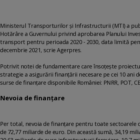
Ministerul Transporturilor şi Infrastructurii (MTI) a pub
Hotărâre a Guvernului privind aprobarea Planului Invest
transport pentru perioada 2020 - 2030, data limită pent
decembrie 2021, scrie Agerpres.
Potrivit notei de fundamentare care însoţeşte proiectul
strategie a asigurării finanţării necesare pe cei 10 ani
surse de finanţare disponibile României: PNRR, POT, CEF
Nevoia de finanţare
Per total, nevoia de finanţare pentru toate sectoarel
de 72,77 miliarde de euro. Din această sumă, 34,19 mili
20,63 miliarde de euro infrastructurii feroviare, 10,7 m